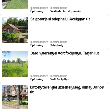
Ingatlan jellege
Ingatlan típusa
Építmény
Szálloda, hotel, panzió
Salgótarjáni telephely, Acélgyári út
Ingatlan jellege
Ingatlan típusa
Építmény
Telephely
Bátonyterenyei volt focipálya, Tarjáni út
Ingatlan jellege
Ingatlan típusa
Építmény
Volt focipálya
Bátonyterenyei üzlethelyiség, Rimay János
út