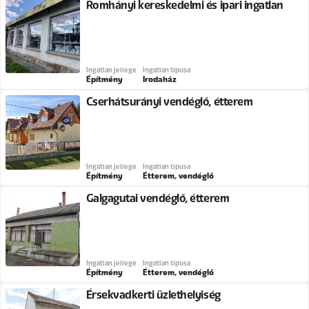
Romhányi kereskedelmi és ipari ingatlan
Ingatlan jellege
Ingatlan típusa
Építmény
Irodaház
Cserhátsurányi vendéglő, étterem
Ingatlan jellege
Ingatlan típusa
Építmény
Étterem, vendéglő
Galgagutai vendéglő, étterem
Ingatlan jellege
Ingatlan típusa
Építmény
Étterem, vendéglő
Érsekvadkerti üzlethelyiség