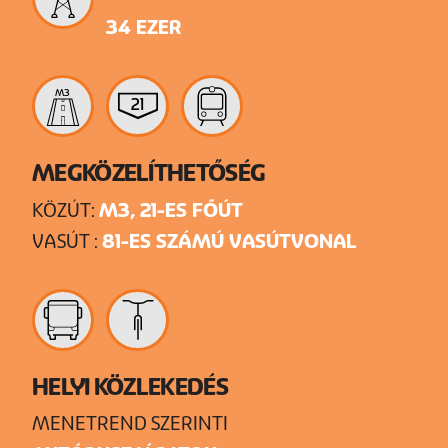
34 EZER
M3
21
MEGKÖZELÍTHETŐSÉG
M3, 21-ES FŐÚT
KÖZÚT:
81-ES SZÁMÚ VASÚTVONAL
VASÚT :
HELYI KÖZLEKEDÉS
MENETREND SZERINTI