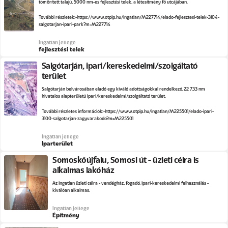
tömörített talajú, 5000 nm-es fejlesztési telek, a létesítmény fő utcájában.
További részletek:
https://www.otpip.hu/ingatlan/M227714/elado-fejlesztesi-telek-3104-
salgotarjan-ipari-park?m=M227714
Ingatlan jellege
fejlesztési telek
Salgótarján, ipari/kereskedelmi/szolgáltató
terület
Salgótarján belvárosában eladó egy kiváló adottságokkal rendelkező, 22 733 nm
hivatalos alapterületű ipari/kereskedelmi/szolgáltató terület.
További részletes információk:
https://www.otpip.hu/ingatlan/M225501/elado-ipari-
3100-salgotarjan-zagyvarakodo?m=M225501
Ingatlan jellege
Iparterület
Somoskőújfalu, Somosi út - üzleti célra is
alkalmas lakóház
Az ingatlan üzleti célra - vendégház, fogadó, ipari-kereskedelmi felhasználás -
kiválóan alkalmas.
Ingatlan jellege
Építmény