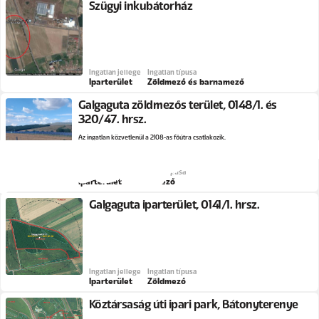
Szügyi inkubátorház
Ingatlan jellege
Ingatlan típusa
Iparterület
Zöldmező és barnamező
Galgaguta zöldmezős terület, 0148/1. és
320/47. hrsz.
Az ingatlan közvetlenül a 2108-as főútra csatlakozik.
Ingatlan jellege
Ingatlan típusa
Iparterület
Zöldmező
Galgaguta iparterület, 0141/1. hrsz.
Ingatlan jellege
Ingatlan típusa
Iparterület
Zöldmező
Köztársaság úti ipari park, Bátonyterenye