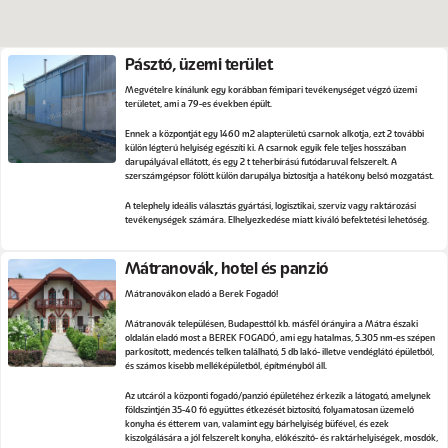
Pásztó, üzemi terület
Megvételre kínálunk egy korábban fémipari tevékenységet végző üzemi
területet, ami a 79-es években épült.
Ennek a központját egy 1460 m2 alapterületű csarnok alkotja, ezt 2 további
külön légterű helyiség egészíti ki. A csarnok egyik fele teljes hosszában
darupályával ellátott, és egy 2 t teherbírású futódaruval felszerelt. A
szerszámgépsor fölött külön darupálya biztosítja a hatékony belső mozgatást.
A telephely ideális választás gyártási, logisztikai, szerviz vagy raktározási
tevékenységek számára. Elhelyezkedése miatt kiváló befektetési lehetőség.
Mátranovák, hotel és panzió
Mátranovákon eladó a Berek Fogadó!
Mátranovák településen, Budapesttől kb. másfél órányira a Mátra északi
oldalán eladó most a BEREK FOGADÓ, ami egy hatalmas, 5.305 nm-es szépen
parkosított, medencés telken található, 5 db lakó- illetve vendéglátó épületből,
és számos kisebb melléképületből, építményből áll.
Az utcáról a központi fogadó/panzió épületéhez érkezik a látogató, amelynek
földszintjén 35-40 fő együttes étkezését biztosító, folyamatosan üzemelő
konyha és étterem van, valamint egy bárhelyiség büfével, és ezek
kiszolgálására a jól felszerelt konyha, előkészítő- és raktárhelyiségek, mosdók,