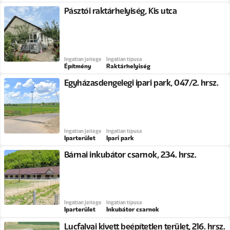
Pásztói raktárhelyiség, Kis utca
Ingatlan jellege
Ingatlan típusa
Építmény
Raktárhelyiség
Egyházasdengelegi ipari park, 047/2. hrsz.
Ingatlan jellege
Ingatlan típusa
Iparterület
Ipari park
Bárnai inkubátor csarnok, 234. hrsz.
Ingatlan jellege
Ingatlan típusa
Iparterület
Inkubátor csarnok
Lucfalvai kivett beépítetlen terület, 216. hrsz.