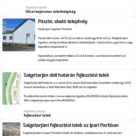
Ingatlan típusa
Utcai bejáratos üzlethelyiség
Pásztó, eladó telephely
Eladó ipari ingatlan Pásztón!
Pásztó déli részén, 2475 m2-es telken eladó egy 1634 m2-es, felújított ipari
ingatlan, amely kiválóan alkalmas telephelynek, raktározásra, gyártásra vagy
logisztikai központnak is.
Opcionálisan, komplett híddaru (5 és 8 tonnás), csarnokszerkezettel is az
eladás tárgyát képezheti.
Salgótarján déli határán fejlesztési telek
Salgótarján déli határán, a 4 sávos 21-es számú főút közvetlen közelében eladó egy GKSZ
övezet minősítésű, a főút felől elkerített, 8128 nm-es ingatlan.
További információ:
https://www.otpip.hu/ingatlan/M228004/elado-fejlesztesi-telek-
3104-salgotarjan-ipari-park?m=M228004
Ingatlan jellege
fejlesztési telek
Salgótarjáni fejlesztési telek az Ipari Parkban
Salgótarjánban az Ipari Parkban eladó sík felületű, szabályszerűen és szakszerűen