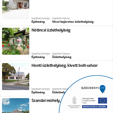
Ingatlan jellege
Ingatlan típusa
Építmény
Utcai bejáratos üzlethelyiség
Nőtincsi üzlethelyiség
Ingatlan jellege
Ingatlan típusa
Építmény
Üzlethelyiség
Honti üzlethelyiség, kivett bolt-udvar
Ingatlan jellege
Ingatlan típusa
Építmény
Üzlethelyiség
Szandai műhely, Jókai utca