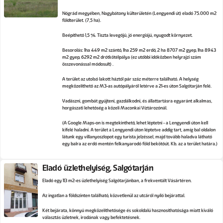
Nógrád megyében, Nagybátony külterületén (Lengyendi út) eladó 75.000 m2
földterület. (7,5 ha).
Beépíthető 1,5 %. Tiszta levegőjű, jó energiájú, nyugodt környezet.
Besorolás: 1ha 449 m2 szántó, 1ha 259 m2 erdő, 2 ha 8707 m2 gyep, 1ha 8943
m2 gyep, 6292 m2 drótkötélpálya (ez utóbbi időközben helyrajzi szám
összevonással módosult) .
A terület az utolsó lakott háztól pár száz méterre található. A helység
megközelíthető az M3-as autópályáról letérve a 21-es úton Salgótarján felé.
Vadászni, gombát gyűjteni, gazdálkodni, és állattartásra egyaránt alkalmas,
horgászati lehetőség a közeli Maconkai Víztározónál.
(A Google Maps-on is megtekinthető, lehet léptetni - a Lengyendi úton kell
kifelé haladni. A terület a Lengyendi úton léptetve addig tart, amíg bal oldalon
látunk egy villanyoszlopot egy turista jelzéssel, majd tovább haladva látható
egy balra az erdő mentén felkanyarodó föld bekötőút. Kb. az a terület határa.)
Eladó üzlethelyiség, Salgótarján
Eladó egy 113 m2-es üzlethelyiség Salgótarjánban, a frekventált Vásártéren.
Az ingatlan a földszinten található, közvetlenül az utcáról nyíló bejárattal.
Két bejárata, könnyű megközelíthetősége és sokoldalú hasznosíthatósága miatt kiváló
választás üzletnek, irodának vagy befektetésnek.