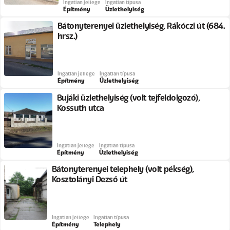
Ingatlan jellege
Ingatlan típusa
Építmény
Üzlethelyiség
Bátonyterenyei üzlethelyiség, Rákóczi út (684.
hrsz.)
Ingatlan jellege
Ingatlan típusa
Építmény
Üzlethelyiség
Bujáki üzlethelyiség (volt tejfeldolgozó),
Kossuth utca
Ingatlan jellege
Ingatlan típusa
Építmény
Üzlethelyiség
Bátonyterenyei telephely (volt pékség),
Kosztolányi Dezső út
Ingatlan jellege
Ingatlan típusa
Építmény
Telephely