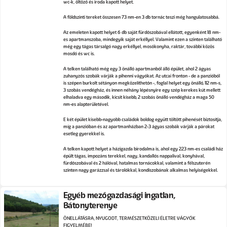
wc-k, öltöző és iroda kapott helyet.
A földszinti tereket összesen 73 nm-en 3 db tornác teszi még hangulatosabbá.
Az emeleten kapott helyet 6 db saját fürdőszobával ellátott, egyenként 18 nm-
es apartmanszoba, mindegyik saját erkéllyel. Valamint ezen a szinten található
még egy tágas társalgó nagy erkéllyel, mosókonyha, raktár, további közös
mosdó és wc is.
A telken található még egy 3 önálló apartmanból álló épület, ahol 2 ágyas
zuhanyzós szobák várják a pihenni vágyókat. Az utcai fronton - de a panzióból
is szépen burkolt sétányon megközelíthetőn -, foglal helyet egy önálló, 112 nm-s,
3 szobás vendégház, és innen néhány lépésnyire egy szép kerekes kút mellett
elhaladva egy második, kicsit kisebb, 2 szobás önálló vendégház a maga 50
nm-es alapterületével.
E két épület kisebb-nagyobb családok boldog együtt töltött pihenését biztosítja,
míg a panzióban és az apartmanházban 2-3 ágyas szobák várják a párokat
esetleg gyerekkel is.
A telken kapott helyet a házigazda birodalma is, ahol egy 223 nm-es családi ház
épült tágas, impozáns terekkel, nagy, kandallós nappalival, konyhával,
fürdőszobával és 2 hálóval, hatalmas tornácokkal, valamint a félszuterén
szinten nagy garázzsal és tárolókkal, kondiszobának alkalmas helyiségekkel.
Egyéb mezőgazdasági ingatlan,
Bátonyterenye
ÖNELLÁTÁSRA, NYUGODT, TERMÉSZETKÖZELI ÉLETRE VÁGYÓK
FIGYELMÉBE!