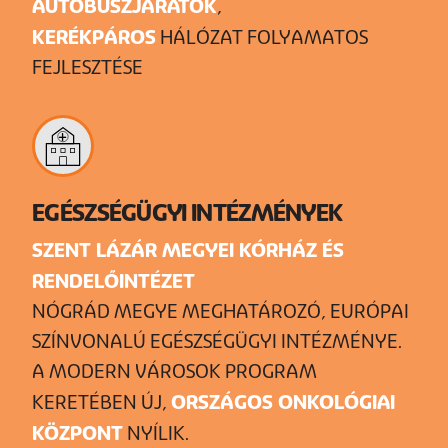
AUTÓBUSZJÁRATOK
,
KERÉKPÁROS
HÁLÓZAT FOLYAMATOS
FEJLESZTÉSE
+
EGÉSZSÉGÜGYI INTÉZMÉNYEK
SZENT LÁZÁR MEGYEI KÓRHÁZ ÉS
RENDELŐINTÉZET
NÓGRÁD MEGYE MEGHATÁROZÓ, EURÓPAI
SZÍNVONALÚ EGÉSZSÉGÜGYI INTÉZMÉNYE.
A MODERN VÁROSOK PROGRAM
ORSZÁGOS ONKOLÓGIAI
KERETÉBEN ÚJ,
KÖZPONT
NYÍLIK.