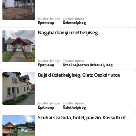
Ingatlan jellege
Ingatlan típusa
Építmény
Üzlethelyiség
Nagybárkányi üzlethelyiség
Ingatlan jellege
Ingatlan típusa
Építmény
Utcai bejáratos üzlethelyiség
Bujáki üzlethelyiség, Glatz Oszkár utca
Ingatlan jellege
Ingatlan típusa
Építmény
Üzlethelyiség
Szuhai szálloda, hotel, panzió, Kossuth út