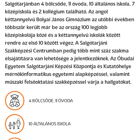
Salgótarjánban 4 bölcsőde, 11 óvoda, 10 általános iskola, 7
középiskola és 2 kollégium található. Az angol
kéttannyelvű Bolyai János Gimnázium az utóbbi években
többször került már be az ország 100 legjobb
középiskolája közé és a kéttannyelvű iskolák között
rendre az első 10 között végez. A Salgótarjáni
Szakképzési Centrumban pedig több mint száz szakma
elsajátításra van lehetősége a jelentkezőknek. Az Óbudai
Egyetem Salgótarjáni Képzési Központja és Kutatóhelye
mérnökinformatikus egyetemi alapképzéssel, valamint
műszaki felsőoktatási szakképzéssel várja a hallgatókat.
4 BÖLCSŐDE, 11 ÓVODA
10 ÁLTALÁNOS ISKOLA