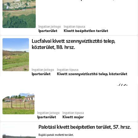
Ingatlan jellege
Ingatlan típusa
Iparterület
Kivett beépítetlen terület
Lucfalvai kivett szennyvíztisztító telep,
közterület, 118. hrsz.
Ingatlan jellege
Ingatlan típusa
Iparterület
Kivett szennyvíztisztító telep, közterület
Palotási kivett major, Ifjúság utca, 0127/9.
hrsz.
Ingatlan jellege
Ingatlan típusa
Iparterület
Kivett major
Palotási kivett beépítetlen terület, 57. hrsz.
Bujáki-patak melletti terület.