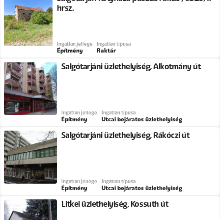
hrsz.
Ingatlan jellege
Ingatlan típusa
Építmény
Raktár
Salgótarjáni üzlethelyiség, Alkotmány út
Ingatlan jellege
Ingatlan típusa
Építmény
Utcai bejáratos üzlethelyiség
Salgótarjáni üzlethelyiség, Rákóczi út
Ingatlan jellege
Ingatlan típusa
Építmény
Utcai bejáratos üzlethelyiség
Litkei üzlethelyiség, Kossuth út