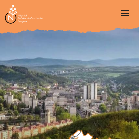
Ugrás
a
tartalomra
Én vagyok Nógrád
A PROGRAMRÓL
BEFEKTETÉS-ÖSZTÖNZÉS
A BEFEKTETŐBARÁT MEGYE
NÓGRÁD CSODÁI
TÁMOGATÁSOK
KAPCSOLAT