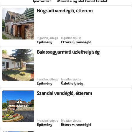
Iparterület
Művelési ág alól kivont terület
Nógrádi vendéglő, étterem
Ingatlan jellege
Ingatlan típusa
Építmény
Étterem, vendéglő
Balassagyarmati üzlethelyiség
Ingatlan jellege
Ingatlan típusa
Építmény
Üzlethelyiség
Szandai vendéglő, étterem
Ingatlan jellege
Ingatlan típusa
Építmény
Étterem, vendéglő