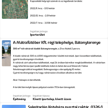
Kapcsolódó helyrajzi számok és az ingatlanok területe:
2022/11. hrsz. - 1,93 hektár
2022/12. hrsz. - 2,01 hektár
2022/7. hrsz. - 3,058 hektár
Ingatlan jellege
Iparterület
A Mátrafűtőber Kft. régi telephelye, Bátonyterenye
2
500 m
-től raktárak kiadók Bátonyterenyén
, a 21-es főúttól 2 percre.
A kiadó raktárak 500 és 4000 négyzetméter közötti méretűek. Ipari övezetben találhatóak,
gyártó tevékenységre kiválóak.
A raktárak zárt udvarban találhatóak, napi 24 órában bármikor megközelíthetőek. A raktárban
nagy teherbírású ipari padló található, külső és belső daruval felszerelt. Fűtése
feketénsugárzókkal megoldott. Belmagassága a darupályáig 10 méter.
Gyártó tevékenységre és/vagy raktározásra kiválóan alkalmas terület.
Akár 1 hónapra is bérelhetők.
A terület bármelyik típusú pályázat esetén 70%-ban támogatott.
Ingatlan jellege
Ingatlan típusa
Építmény
Kivett ipartelep, kivett üzem
Salgótarján Kotyháza pusztai raktár, 0326/1.