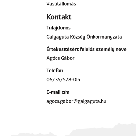
Vasútállomás
Kontakt
Tulajdonos
Galgaguta Község Önkormányzata
Értékesítésért felelős személy neve
Agócs Gábor
Telefon
06/35/578-015
E-mail cím
agocs.gabor@galgaguta.hu