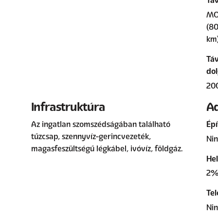
Táv
MO 
(80
km
Táv
dol
20
Infrastruktúra
A
Az ingatlan szomszédságában található
Ép
tűzcsap, szennyvíz-gerincvezeték,
Nin
magasfeszültségű légkábel, ivóvíz, földgáz.
Hel
2
Te
Nin