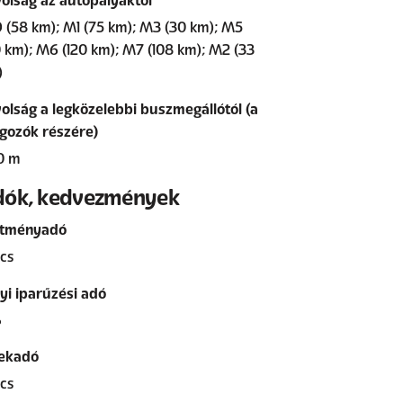
olság az autópályáktól
(58 km); M1 (75 km); M3 (30 km); M5
 km); M6 (120 km); M7 (108 km); M2 (33
)
olság a legközelebbi buszmegállótól (a
gozók részére)
0 m
dók, kedvezmények
ítményadó
cs
yi iparűzési adó
%
lekadó
cs