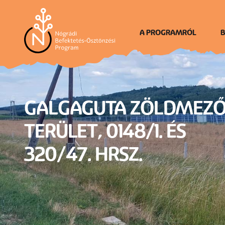
Ugrás
a
tartalomra
A PROGRAMRÓL
B
Én vagyok Nógrád
GALGAGUTA ZÖLDMEZŐ
TERÜLET, 0148/1. ÉS
320/47. HRSZ.