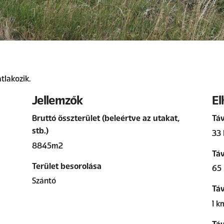
tlakozik.
Jellemzők
El
Bruttó összterület (beleértve az utakat,
Táv
stb.)
33 
8845m2
Táv
Terület besorolása
65
Szántó
Táv
1 k