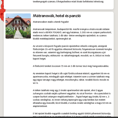
tevékenységek számára. Elhelyezkedése miatt kiváló befektetési lehetőség.
Mátranovák, hotel és panzió
Mátranovákon eladó a Berek Fogadó!
Mátranovák településen, Budapesttől kb. másfél órányira a Mátra északi oldalán
eladó most a BEREK FOGADÓ, ami egy hatalmas, 5.305 nm-es szépen parkosított,
medencés telken található, 5 db lakó- illetve vendéglátó épületből, és számos
kisebb melléképületből, építményből áll.
Az utcáról a központi fogadó/panzió épületéhez érkezik a látogató, amelynek
földszintjén 35-40 fő együttes étkezését biztosító, folyamatosan üzemelő konyha
és étterem van, valamint egy bárhelyiség büfével, és ezek kiszolgálására a jól
felszerelt konyha, előkészítő- és raktárhelyiségek, mosdók, wc-k, öltöző és iroda
kapott helyet.
A földszinti tereket összesen 73 nm-en 3 db tornác teszi még hangulatosabbá.
Az emeleten kapott helyet 6 db saját fürdőszobával ellátott, egyenként 18 nm-es
apartmanszoba, mindegyik saját erkéllyel. Valamint ezen a szinten található még
egy tágas társalgó nagy erkéllyel, mosókonyha, raktár, további közös mosdó és
wc is.
A telken található még egy 3 önálló apartmanból álló épület, ahol 2 ágyas
zuhanyzós szobák várják a pihenni vágyókat. Az utcai fronton - de a panzióból is
szépen burkolt sétányon megközelíthetőn -, foglal helyet egy önálló, 112 nm-s, 3
szobás vendégház, és innen néhány lépésnyire egy szép kerekes kút mellett
elhaladva egy második, kicsit kisebb, 2 szobás önálló vendégház a maga 50 nm-es
alapterületével.
E két épület kisebb-nagyobb családok boldog együtt töltött pihenését biztosítja,
míg a panzióban és az apartmanházban 2-3 ágyas szobák várják a párokat esetleg