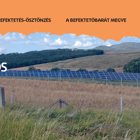
EFEKTETÉS-ÖSZTÖNZÉS
A BEFEKTETŐBARÁT MEGYE
S