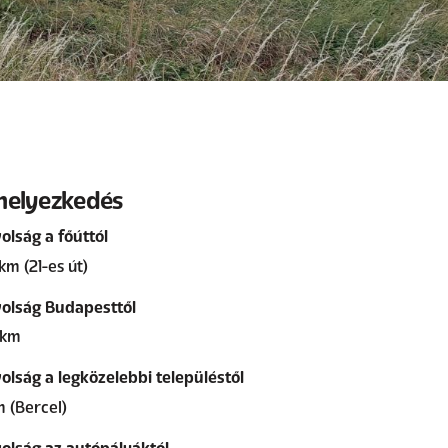
helyezkedés
olság a főúttól
km (21-es út)
olság Budapesttől
 km
olság a legközelebbi településtől
m (Bercel)