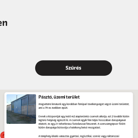
en
Pásztó, üzemi terület
Megvételre kínálunk egy korábban fémipari tevékenységet végző üzemi területet,
ami a 79-es években épült.
Ennek a központját egy 1460 m2 alapterületű csarnok alkotja, ezt 2 további külön
légterű helyiség egészíti ki. A csarnok egyik fele teljes hosszában darupályával
ellátott, és egy 2 t teherbírású futódaruval felszerelt. A szerszámgépsor fölött
külön darupálya biztosítja a hatékony belső mozgatást.
A telephely ideális választás gyártási, logisztikai, szerviz vagy raktározási