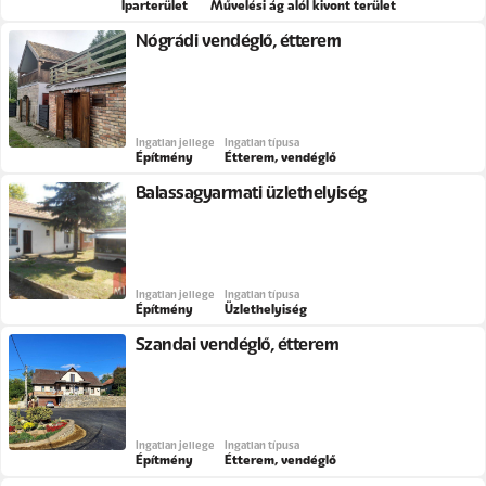
Iparterület
Művelési ág alól kivont terület
Nógrádi vendéglő, étterem
Ingatlan jellege
Ingatlan típusa
Építmény
Étterem, vendéglő
Balassagyarmati üzlethelyiség
Ingatlan jellege
Ingatlan típusa
Építmény
Üzlethelyiség
Szandai vendéglő, étterem
Ingatlan jellege
Ingatlan típusa
Építmény
Étterem, vendéglő