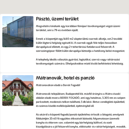
Pásztó, üzemi terület
Megvételre kínálunk egy korábban fémipari tevékenységet végző üzemi
területet, ami a 79-es években épült.
Ennek a központját egy 1460 m2 alapterületű csarnok alkotja, ezt 2 további
külön légterű helyiség egészíti ki. A csarnok egyik fele teljes hosszában
darupályával ellátott, és egy 2 t teherbírású futódaruval felszerelt. A
szerszámgépsor fölött külön darupálya biztosítja a hatékony belső mozgatást.
A telephely ideális választás gyártási, logisztikai, szerviz vagy raktározási
tevékenységek számára. Elhelyezkedése miatt kiváló befektetési lehetőség.
Mátranovák, hotel és panzió
Mátranovákon eladó a Berek Fogadó!
Mátranovák településen, Budapesttől kb. másfél órányira a Mátra északi
oldalán eladó most a BEREK FOGADÓ, ami egy hatalmas, 5.305 nm-es szépen
parkosított, medencés telken található, 5 db lakó- illetve vendéglátó épületből,
és számos kisebb melléképületből, építményből áll.
Az utcáról a központi fogadó/panzió épületéhez érkezik a látogató, amelynek
földszintjén 35-40 fő együttes étkezését biztosító, folyamatosan üzemelő
konyha és étterem van, valamint egy bárhelyiség büfével, és ezek
kiszolgálására a jól felszerelt konyha, előkészítő- és raktárhelyiségek, mosdók,