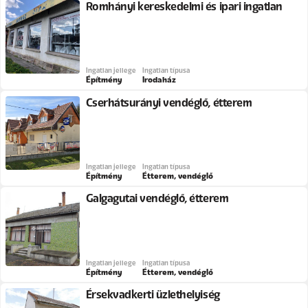
Romhányi kereskedelmi és ipari ingatlan
Ingatlan jellege
Ingatlan típusa
Építmény
Irodaház
Cserhátsurányi vendéglő, étterem
Ingatlan jellege
Ingatlan típusa
Építmény
Étterem, vendéglő
Galgagutai vendéglő, étterem
Ingatlan jellege
Ingatlan típusa
Építmény
Étterem, vendéglő
Érsekvadkerti üzlethelyiség