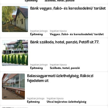
Építmény
Szálloda, hotel, panzió
Bánk vegyes /lakó- és kereskedelmi/ terület
Ingatlan jellege
Ingatlan típusa
Építmény
Vegyes /lakó- és kereskedelmi/ terület
Bánk szálloda, hotel, panzió, Petőfi út 77.
Ingatlan jellege
Ingatlan típusa
Építmény
Szálloda, hotel, panzió
Balassagyarmati üzlethelyiség, Rákóczi
fejedelem út
Ingatlan jellege
Ingatlan típusa
Építmény
Utcai bejáratos üzlethelyiség