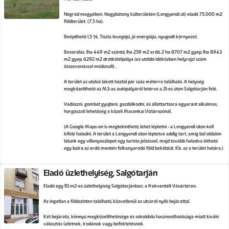
Nógrád megyében, Nagybátony külterületén (Lengyendi út) eladó 75.000 m2
földterület. (7,5 ha).
Beépíthető 1,5 %. Tiszta levegőjű, jó energiájú, nyugodt környezet.
Besorolás: 1ha 449 m2 szántó, 1ha 259 m2 erdő, 2 ha 8707 m2 gyep, 1ha 8943
m2 gyep, 6292 m2 drótkötélpálya (ez utóbbi időközben helyrajzi szám
összevonással módosult) .
A terület az utolsó lakott háztól pár száz méterre található. A helység
megközelíthető az M3-as autópályáról letérve a 21-es úton Salgótarján felé.
Vadászni, gombát gyűjteni, gazdálkodni, és állattartásra egyaránt alkalmas,
horgászati lehetőség a közeli Maconkai Víztározónál.
(A Google Maps-on is megtekinthető, lehet léptetni - a Lengyendi úton kell
kifelé haladni. A terület a Lengyendi úton léptetve addig tart, amíg bal oldalon
látunk egy villanyoszlopot egy turista jelzéssel, majd tovább haladva látható
egy balra az erdő mentén felkanyarodó föld bekötőút. Kb. az a terület határa.)
Eladó üzlethelyiség, Salgótarján
Eladó egy 113 m2-es üzlethelyiség Salgótarjánban, a frekventált Vásártéren.
Az ingatlan a földszinten található, közvetlenül az utcáról nyíló bejárattal.
Két bejárata, könnyű megközelíthetősége és sokoldalú hasznosíthatósága miatt kiváló
választás üzletnek, irodának vagy befektetésnek.