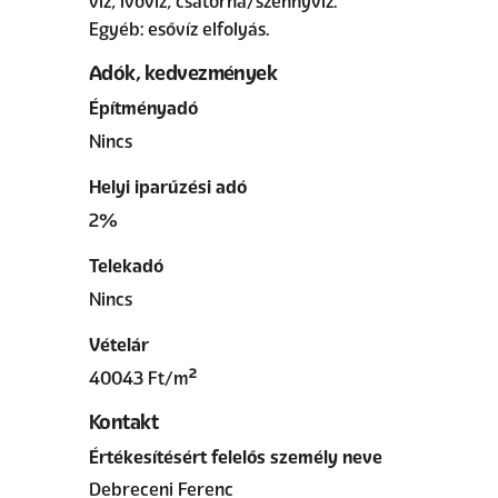
víz, ivóvíz, csatorna/szennyvíz.
Egyéb: esővíz elfolyás.
Adók, kedvezmények
Építményadó
Nincs
Helyi iparűzési adó
2%
Telekadó
Nincs
Vételár
40043 Ft/m²
Kontakt
Értékesítésért felelős személy neve
Debreceni Ferenc