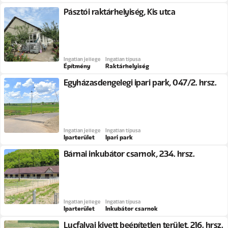
Pásztói raktárhelyiség, Kis utca
Ingatlan jellege
Ingatlan típusa
Építmény
Raktárhelyiség
Egyházasdengelegi ipari park, 047/2. hrsz.
Ingatlan jellege
Ingatlan típusa
Iparterület
Ipari park
Bárnai inkubátor csarnok, 234. hrsz.
Ingatlan jellege
Ingatlan típusa
Iparterület
Inkubátor csarnok
Lucfalvai kivett beépítetlen terület, 216. hrsz.