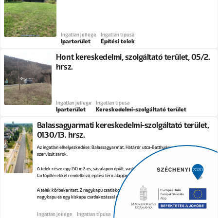
Ingatlan jellege
Ingatlan típusa
Iparterület
Építési telek
Hont kereskedelmi, szolgáltató terület, 05/2.
hrsz.
Ingatlan jellege
Ingatlan típusa
Iparterület
Kereskedelmi-szolgáltató terület
Balassagyarmati kereskedelmi-szolgáltató terület,
0130/13. hrsz.
Az ingatlan elhelyezkedése: Balassagyarmat, Határőr utca-Batthyány utca-nyírjesi
szervizút sarok.
A telek része egy 150 m2-es, sávalapon épült, vasbeton szerkezetű, magas belvilágú
tartópillérekkel rendelkező, építési terv alapján megvalósult csarnokváz.
A telek körbekerített, 2 nagykapu csatlakozással rendelkezik a Határőr utcára, illetve 1
nagykapu és egy kiskapu csatlakozással a nyírjesi szervizútra.
Ingatlan jellege
Ingatlan típusa