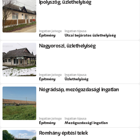
Ipolyszög, üzlethelyiség
Ingatlan jellege
Ingatlan típusa
Építmény
Utcai bejáratos üzlethelyiség
Nagyoroszi, üzlethelyiség
Ingatlan jellege
Ingatlan típusa
Építmény
Üzlethelyiség
Nógrádsáp, mezőgazdasági ingatlan
Ingatlan jellege
Ingatlan típusa
Építmény
Mezőgazdasági ingatlan
Romhány építési telek