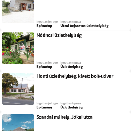
Ingatlan jellege
Ingatlan típusa
Építmény
Utcai bejáratos üzlethelyiség
Nőtincsi üzlethelyiség
Ingatlan jellege
Ingatlan típusa
Építmény
Üzlethelyiség
Honti üzlethelyiség, kivett bolt-udvar
Ingatlan jellege
Ingatlan típusa
Építmény
Üzlethelyiség
Szandai műhely, Jókai utca