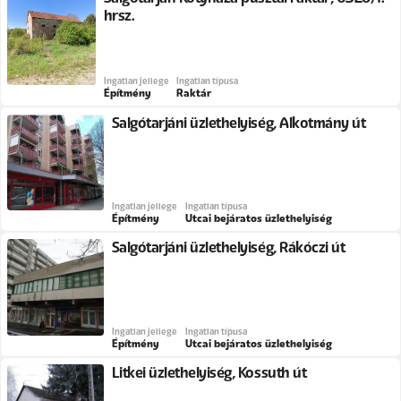
hrsz.
Ingatlan jellege
Ingatlan típusa
Építmény
Raktár
Salgótarjáni üzlethelyiség, Alkotmány út
Ingatlan jellege
Ingatlan típusa
Építmény
Utcai bejáratos üzlethelyiség
Salgótarjáni üzlethelyiség, Rákóczi út
Ingatlan jellege
Ingatlan típusa
Építmény
Utcai bejáratos üzlethelyiség
Litkei üzlethelyiség, Kossuth út