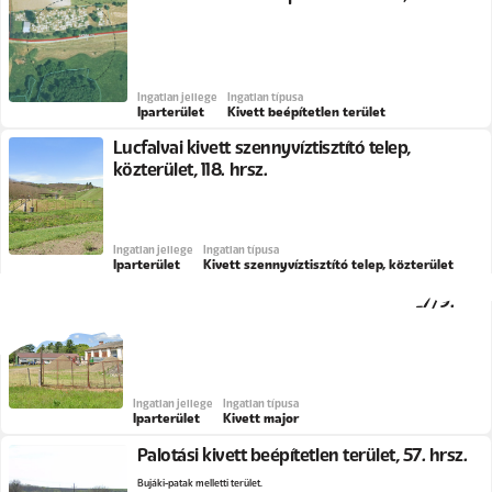
Ingatlan jellege
Ingatlan típusa
Iparterület
Kivett beépítetlen terület
Lucfalvai kivett szennyvíztisztító telep,
közterület, 118. hrsz.
Ingatlan jellege
Ingatlan típusa
Iparterület
Kivett szennyvíztisztító telep, közterület
Palotási kivett major, Ifjúság utca, 0127/9.
hrsz.
Ingatlan jellege
Ingatlan típusa
Iparterület
Kivett major
Palotási kivett beépítetlen terület, 57. hrsz.
Bujáki-patak melletti terület.