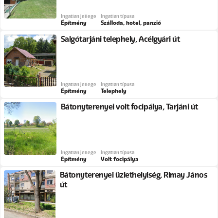
Ingatlan jellege
Ingatlan típusa
Építmény
Szálloda, hotel, panzió
Salgótarjáni telephely, Acélgyári út
Ingatlan jellege
Ingatlan típusa
Építmény
Telephely
Bátonyterenyei volt focipálya, Tarjáni út
Ingatlan jellege
Ingatlan típusa
Építmény
Volt focipálya
Bátonyterenyei üzlethelyiség, Rimay János
út