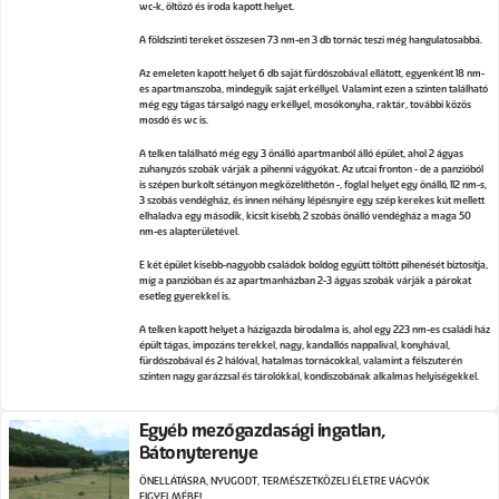
wc-k, öltöző és iroda kapott helyet.
A földszinti tereket összesen 73 nm-en 3 db tornác teszi még hangulatosabbá.
Az emeleten kapott helyet 6 db saját fürdőszobával ellátott, egyenként 18 nm-
es apartmanszoba, mindegyik saját erkéllyel. Valamint ezen a szinten található
még egy tágas társalgó nagy erkéllyel, mosókonyha, raktár, további közös
mosdó és wc is.
A telken található még egy 3 önálló apartmanból álló épület, ahol 2 ágyas
zuhanyzós szobák várják a pihenni vágyókat. Az utcai fronton - de a panzióból
is szépen burkolt sétányon megközelíthetőn -, foglal helyet egy önálló, 112 nm-s,
3 szobás vendégház, és innen néhány lépésnyire egy szép kerekes kút mellett
elhaladva egy második, kicsit kisebb, 2 szobás önálló vendégház a maga 50
nm-es alapterületével.
E két épület kisebb-nagyobb családok boldog együtt töltött pihenését biztosítja,
míg a panzióban és az apartmanházban 2-3 ágyas szobák várják a párokat
esetleg gyerekkel is.
A telken kapott helyet a házigazda birodalma is, ahol egy 223 nm-es családi ház
épült tágas, impozáns terekkel, nagy, kandallós nappalival, konyhával,
fürdőszobával és 2 hálóval, hatalmas tornácokkal, valamint a félszuterén
szinten nagy garázzsal és tárolókkal, kondiszobának alkalmas helyiségekkel.
Egyéb mezőgazdasági ingatlan,
Bátonyterenye
ÖNELLÁTÁSRA, NYUGODT, TERMÉSZETKÖZELI ÉLETRE VÁGYÓK
FIGYELMÉBE!