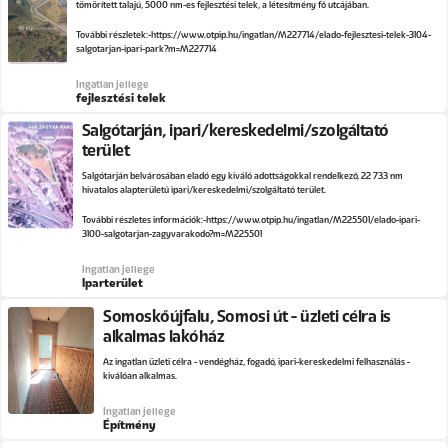
tömörített talajú, 5000 nm-es fejlesztési telek, a létesítmény fő utcájában.
További részletek:
https://www.otpip.hu/ingatlan/M227714/elado-fejlesztesi-telek-3104-
salgotarjan-ipari-park?m=M227714
Ingatlan jellege
fejlesztési telek
Salgótarján, ipari/kereskedelmi/szolgáltató
terület
Salgótarján belvárosában eladó egy kiváló adottságokkal rendelkező, 22 733 nm
hivatalos alapterületű ipari/kereskedelmi/szolgáltató terület.
További részletes információk:
https://www.otpip.hu/ingatlan/M225501/elado-ipari-
3100-salgotarjan-zagyvarakodo?m=M225501
Ingatlan jellege
Iparterület
Somoskőújfalu, Somosi út - üzleti célra is
alkalmas lakóház
Az ingatlan üzleti célra - vendégház, fogadó, ipari-kereskedelmi felhasználás -
kiválóan alkalmas.
Ingatlan jellege
Építmény