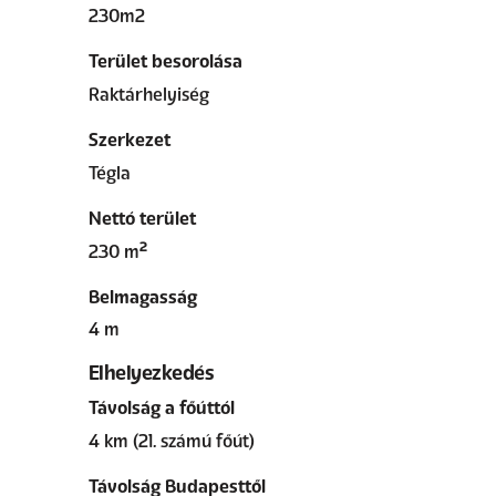
230m2
Terület besorolása
Raktárhelyiség
Szerkezet
Tégla
Nettó terület
230 m²
Belmagasság
4 m
Elhelyezkedés
Távolság a főúttól
4 km (21. számú főút)
Távolság Budapesttől