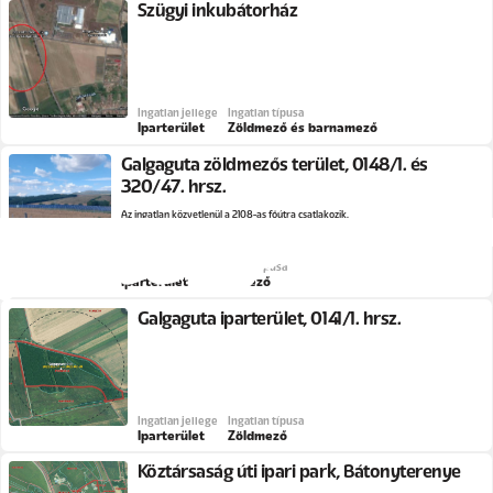
Szügyi inkubátorház
Ingatlan jellege
Ingatlan típusa
Iparterület
Zöldmező és barnamező
Galgaguta zöldmezős terület, 0148/1. és
320/47. hrsz.
Az ingatlan közvetlenül a 2108-as főútra csatlakozik.
Ingatlan jellege
Ingatlan típusa
Iparterület
Zöldmező
Galgaguta iparterület, 0141/1. hrsz.
Ingatlan jellege
Ingatlan típusa
Iparterület
Zöldmező
Köztársaság úti ipari park, Bátonyterenye