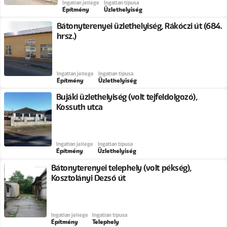
Ingatlan jellege
Ingatlan típusa
Építmény
Üzlethelyiség
Bátonyterenyei üzlethelyiség, Rákóczi út (684.
hrsz.)
Ingatlan jellege
Ingatlan típusa
Építmény
Üzlethelyiség
Bujáki üzlethelyiség (volt tejfeldolgozó),
Kossuth utca
Ingatlan jellege
Ingatlan típusa
Építmény
Üzlethelyiség
Bátonyterenyei telephely (volt pékség),
Kosztolányi Dezső út
Ingatlan jellege
Ingatlan típusa
Építmény
Telephely