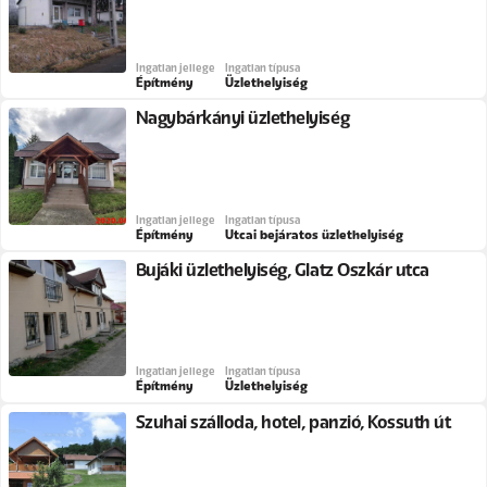
Ingatlan jellege
Ingatlan típusa
Építmény
Üzlethelyiség
Nagybárkányi üzlethelyiség
Ingatlan jellege
Ingatlan típusa
Építmény
Utcai bejáratos üzlethelyiség
Bujáki üzlethelyiség, Glatz Oszkár utca
Ingatlan jellege
Ingatlan típusa
Építmény
Üzlethelyiség
Szuhai szálloda, hotel, panzió, Kossuth út