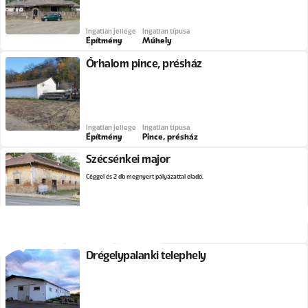
Ingatlan jellege
Ingatlan típusa
Építmény
Műhely
Őrhalom pince, présház
Ingatlan jellege
Ingatlan típusa
Építmény
Pince, présház
Szécsénkei major
Céggel és 2 db megnyert pályázattal eladó.
Ingatlan jellege
Ingatlan típusa
Építmény
Major
Drégelypalánki telephely