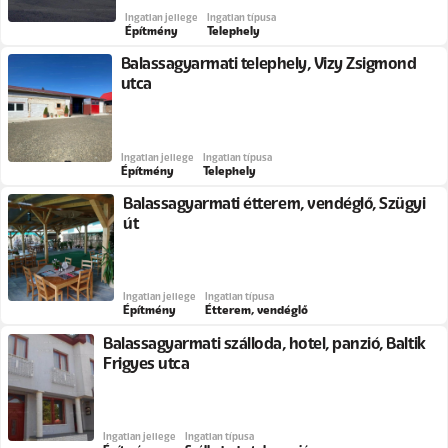
Ingatlan jellege
Ingatlan típusa
Építmény
Telephely
Balassagyarmati telephely, Vizy Zsigmond
utca
Ingatlan jellege
Ingatlan típusa
Építmény
Telephely
Balassagyarmati étterem, vendéglő, Szügyi
út
Ingatlan jellege
Ingatlan típusa
Építmény
Étterem, vendéglő
Balassagyarmati szálloda, hotel, panzió, Baltik
Frigyes utca
Ingatlan jellege
Ingatlan típusa