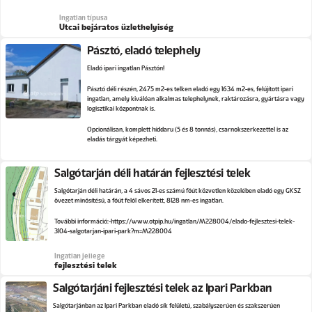
Ingatlan típusa
Utcai bejáratos üzlethelyiség
Pásztó, eladó telephely
Eladó ipari ingatlan Pásztón!
Pásztó déli részén, 2475 m2-es telken eladó egy 1634 m2-es, felújított ipari
ingatlan, amely kiválóan alkalmas telephelynek, raktározásra, gyártásra vagy
logisztikai központnak is.
Opcionálisan, komplett híddaru (5 és 8 tonnás), csarnokszerkezettel is az
eladás tárgyát képezheti.
Salgótarján déli határán fejlesztési telek
Salgótarján déli határán, a 4 sávos 21-es számú főút közvetlen közelében eladó egy GKSZ
övezet minősítésű, a főút felől elkerített, 8128 nm-es ingatlan.
További információ:
https://www.otpip.hu/ingatlan/M228004/elado-fejlesztesi-telek-
3104-salgotarjan-ipari-park?m=M228004
Ingatlan jellege
fejlesztési telek
Salgótarjáni fejlesztési telek az Ipari Parkban
Salgótarjánban az Ipari Parkban eladó sík felületű, szabályszerűen és szakszerűen