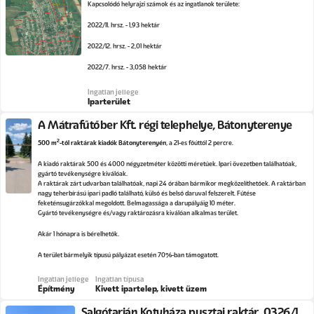
Kapcsolódó helyrajzi számok és az ingatlanok területe:
2022/11. hrsz. - 1,93 hektár
2022/12. hrsz. - 2,01 hektár
2022/7. hrsz. - 3,058 hektár
Ingatlan jellege
Iparterület
A Mátrafűtőber Kft. régi telephelye, Bátonyterenye
2
500 m
-től raktárak kiadók Bátonyterenyén
, a 21-es főúttól 2 percre.
A kiadó raktárak 500 és 4000 négyzetméter közötti méretűek. Ipari övezetben találhatóak,
gyártó tevékenységre kiválóak.
A raktárak zárt udvarban találhatóak, napi 24 órában bármikor megközelíthetőek. A raktárban
nagy teherbírású ipari padló található, külső és belső daruval felszerelt. Fűtése
feketénsugárzókkal megoldott. Belmagassága a darupályáig 10 méter.
Gyártó tevékenységre és/vagy raktározásra kiválóan alkalmas terület.
Akár 1 hónapra is bérelhetők.
A terület bármelyik típusú pályázat esetén 70%-ban támogatott.
Ingatlan jellege
Ingatlan típusa
Építmény
Kivett ipartelep, kivett üzem
Salgótarján Kotyháza pusztai raktár, 0326/1.