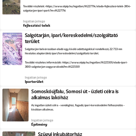
További részletek:
https://www.otpip.hu/ingatlan/M227714/elado-fejlesztesi-telek-3104-
salgotarjan-ipari-park?m=M227714
Ingatlan jellege
fejlesztési telek
Salgótarján, ipari/kereskedelmi/szolgáltató
terület
Salgótarján belvárosában eladó egy kiváló adottságokkal rendelkező, 22 733 nm
hivatalos alapterületű ipari/kereskedelmi/szolgáltató terület.
További részletes információk:
https://www.otpip.hu/ingatlan/M225501/elado-ipari-
3100-salgotarjan-zagyvarakodo?m=M225501
Ingatlan jellege
Iparterület
Somoskőújfalu, Somosi út - üzleti célra is
alkalmas lakóház
Az ingatlan üzleti célra - vendégház, fogadó, ipari-kereskedelmi felhasználás -
kiválóan alkalmas.
Ingatlan jellege
Építmény
Szügyi inkubátorház