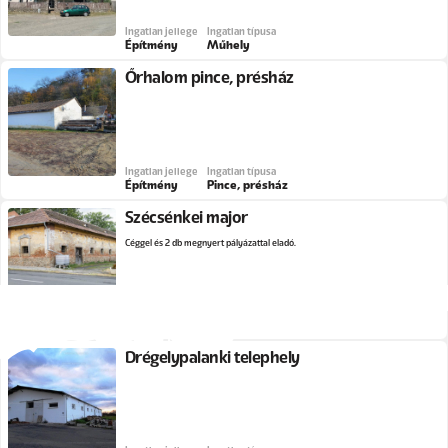
Ingatlan jellege
Ingatlan típusa
Építmény
Műhely
Őrhalom pince, présház
Ingatlan jellege
Ingatlan típusa
Építmény
Pince, présház
Szécsénkei major
Céggel és 2 db megnyert pályázattal eladó.
Ingatlan jellege
Ingatlan típusa
Építmény
Major
Drégelypalánki telephely