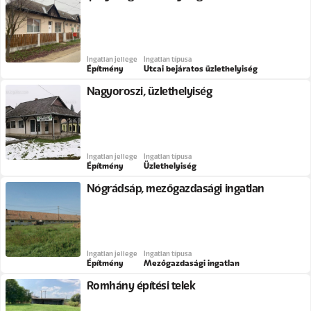
Ingatlan jellege
Ingatlan típusa
Építmény
Utcai bejáratos üzlethelyiség
Nagyoroszi, üzlethelyiség
Ingatlan jellege
Ingatlan típusa
Építmény
Üzlethelyiség
Nógrádsáp, mezőgazdasági ingatlan
Ingatlan jellege
Ingatlan típusa
Építmény
Mezőgazdasági ingatlan
Romhány építési telek