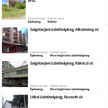
hrsz.
Ingatlan jellege
Ingatlan típusa
Építmény
Raktár
Salgótarjáni üzlethelyiség, Alkotmány út
Ingatlan jellege
Ingatlan típusa
Építmény
Utcai bejáratos üzlethelyiség
Salgótarjáni üzlethelyiség, Rákóczi út
Ingatlan jellege
Ingatlan típusa
Építmény
Utcai bejáratos üzlethelyiség
Litkei üzlethelyiség, Kossuth út