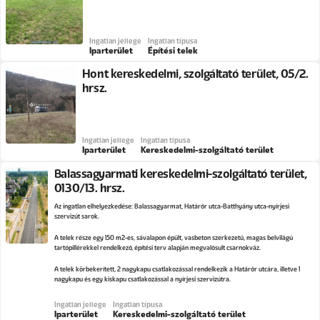
Ingatlan jellege
Ingatlan típusa
Iparterület
Építési telek
Hont kereskedelmi, szolgáltató terület, 05/2.
hrsz.
Ingatlan jellege
Ingatlan típusa
Iparterület
Kereskedelmi-szolgáltató terület
Balassagyarmati kereskedelmi-szolgáltató terület,
0130/13. hrsz.
Az ingatlan elhelyezkedése: Balassagyarmat, Határőr utca-Batthyány utca-nyírjesi
szervizút sarok.
A telek része egy 150 m2-es, sávalapon épült, vasbeton szerkezetű, magas belvilágú
tartópillérekkel rendelkező, építési terv alapján megvalósult csarnokváz.
A telek körbekerített, 2 nagykapu csatlakozással rendelkezik a Határőr utcára, illetve 1
nagykapu és egy kiskapu csatlakozással a nyírjesi szervizútra.
Ingatlan jellege
Ingatlan típusa
Iparterület
Kereskedelmi-szolgáltató terület