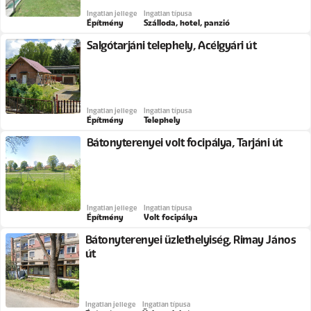
Ingatlan jellege
Ingatlan típusa
Építmény
Szálloda, hotel, panzió
Salgótarjáni telephely, Acélgyári út
Ingatlan jellege
Ingatlan típusa
Építmény
Telephely
Bátonyterenyei volt focipálya, Tarjáni út
Ingatlan jellege
Ingatlan típusa
Építmény
Volt focipálya
Bátonyterenyei üzlethelyiség, Rimay János
út
Ingatlan jellege
Ingatlan típusa