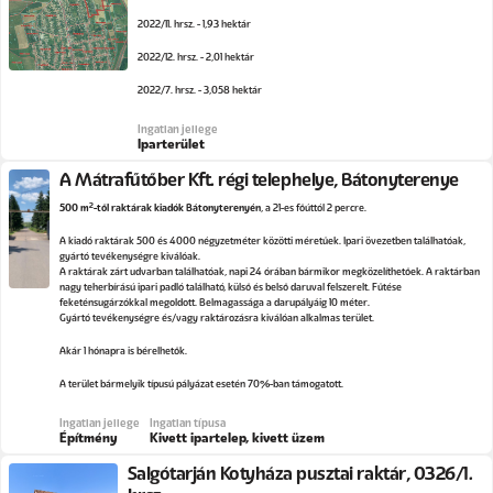
2022/11. hrsz. - 1,93 hektár
2022/12. hrsz. - 2,01 hektár
2022/7. hrsz. - 3,058 hektár
Ingatlan jellege
Iparterület
A Mátrafűtőber Kft. régi telephelye, Bátonyterenye
2
500 m
-től raktárak kiadók Bátonyterenyén
, a 21-es főúttól 2 percre.
A kiadó raktárak 500 és 4000 négyzetméter közötti méretűek. Ipari övezetben találhatóak,
gyártó tevékenységre kiválóak.
A raktárak zárt udvarban találhatóak, napi 24 órában bármikor megközelíthetőek. A raktárban
nagy teherbírású ipari padló található, külső és belső daruval felszerelt. Fűtése
feketénsugárzókkal megoldott. Belmagassága a darupályáig 10 méter.
Gyártó tevékenységre és/vagy raktározásra kiválóan alkalmas terület.
Akár 1 hónapra is bérelhetők.
A terület bármelyik típusú pályázat esetén 70%-ban támogatott.
Ingatlan jellege
Ingatlan típusa
Építmény
Kivett ipartelep, kivett üzem
Salgótarján Kotyháza pusztai raktár, 0326/1.