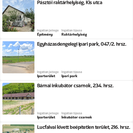
Pásztói raktárhelyiség, Kis utca
Ingatlan jellege
Ingatlan típusa
Építmény
Raktárhelyiség
Egyházasdengelegi ipari park, 047/2. hrsz.
Ingatlan jellege
Ingatlan típusa
Iparterület
Ipari park
Bárnai inkubátor csarnok, 234. hrsz.
Ingatlan jellege
Ingatlan típusa
Iparterület
Inkubátor csarnok
Lucfalvai kivett beépítetlen terület, 216. hrsz.