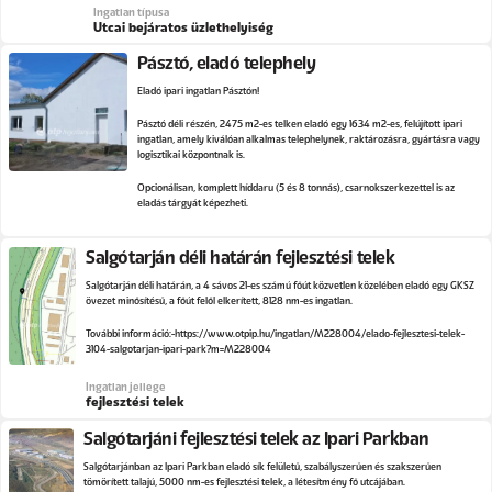
Ingatlan típusa
Utcai bejáratos üzlethelyiség
Pásztó, eladó telephely
Eladó ipari ingatlan Pásztón!
Pásztó déli részén, 2475 m2-es telken eladó egy 1634 m2-es, felújított ipari
ingatlan, amely kiválóan alkalmas telephelynek, raktározásra, gyártásra vagy
logisztikai központnak is.
Opcionálisan, komplett híddaru (5 és 8 tonnás), csarnokszerkezettel is az
eladás tárgyát képezheti.
Salgótarján déli határán fejlesztési telek
Salgótarján déli határán, a 4 sávos 21-es számú főút közvetlen közelében eladó egy GKSZ
övezet minősítésű, a főút felől elkerített, 8128 nm-es ingatlan.
További információ:
https://www.otpip.hu/ingatlan/M228004/elado-fejlesztesi-telek-
3104-salgotarjan-ipari-park?m=M228004
Ingatlan jellege
fejlesztési telek
Salgótarjáni fejlesztési telek az Ipari Parkban
Salgótarjánban az Ipari Parkban eladó sík felületű, szabályszerűen és szakszerűen
tömörített talajú, 5000 nm-es fejlesztési telek, a létesítmény fő utcájában.