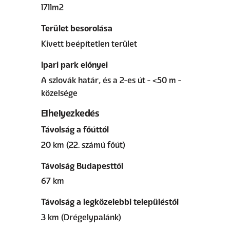
1711m2
Terület besorolása
Kivett beépítetlen terület
Ipari park előnyei
A szlovák határ, és a 2-es út - <50 m -
közelsége
Elhelyezkedés
Távolság a főúttól
20 km (22. számú főút)
Távolság Budapesttől
67 km
Távolság a legközelebbi településtől
3 km (Drégelypalánk)