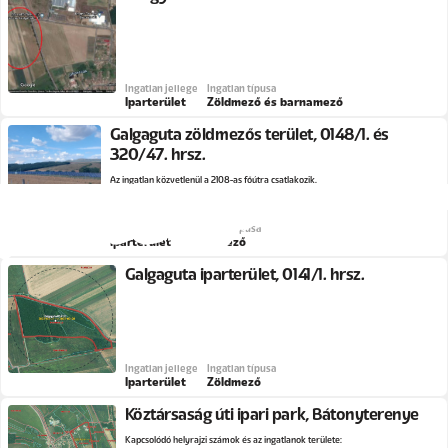
Ingatlan jellege
Ingatlan típusa
Iparterület
Zöldmező és barnamező
Galgaguta zöldmezős terület, 0148/1. és
320/47. hrsz.
Az ingatlan közvetlenül a 2108-as főútra csatlakozik.
Ingatlan jellege
Ingatlan típusa
Iparterület
Zöldmező
Galgaguta iparterület, 0141/1. hrsz.
Ingatlan jellege
Ingatlan típusa
Iparterület
Zöldmező
Köztársaság úti ipari park, Bátonyterenye
Kapcsolódó helyrajzi számok és az ingatlanok területe: