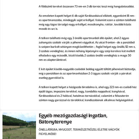
A földszinti tereket összesen 73 nm-en 3 db tornác teszi még hangulatosabbá.
Az emeleten kapott helyet 6 db saját fürdőszobával ellátott, egyenként 18 nm-
es apartmanszoba, mindegyik saját erkéllyel. Valamint ezen a szinten található
még egy tágas társalgó nagy erkéllyel, mosókonyha, raktár, további közös
mosdó és wc is.
A telken található még egy 3 önálló apartmanból álló épület, ahol 2 ágyas
zuhanyzós szobák várják a pihenni vágyókat. Az utcai fronton - de a panzióból
is szépen burkolt sétányon megközelíthetőn -, foglal helyet egy önálló, 112 nm-s,
3 szobás vendégház, és innen néhány lépésnyire egy szép kerekes kút mellett
elhaladva egy második, kicsit kisebb, 2 szobás önálló vendégház a maga 50
nm-es alapterületével.
E két épület kisebb-nagyobb családok boldog együtt töltött pihenését biztosítja,
míg a panzióban és az apartmanházban 2-3 ágyas szobák várják a párokat
esetleg gyerekkel is.
A telken kapott helyet a házigazda birodalma is, ahol egy 223 nm-es családi ház
épült tágas, impozáns terekkel, nagy, kandallós nappalival, konyhával,
fürdőszobával és 2 hálóval, hatalmas tornácokkal, valamint a félszuterén
szinten nagy garázzsal és tárolókkal, kondiszobának alkalmas helyiségekkel.
Egyéb mezőgazdasági ingatlan,
Bátonyterenye
ÖNELLÁTÁSRA, NYUGODT, TERMÉSZETKÖZELI ÉLETRE VÁGYÓK
FIGYELMÉBE!