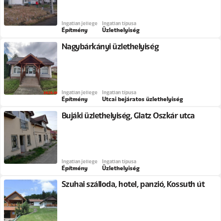
Ingatlan jellege
Ingatlan típusa
Építmény
Üzlethelyiség
Nagybárkányi üzlethelyiség
Ingatlan jellege
Ingatlan típusa
Építmény
Utcai bejáratos üzlethelyiség
Bujáki üzlethelyiség, Glatz Oszkár utca
Ingatlan jellege
Ingatlan típusa
Építmény
Üzlethelyiség
Szuhai szálloda, hotel, panzió, Kossuth út