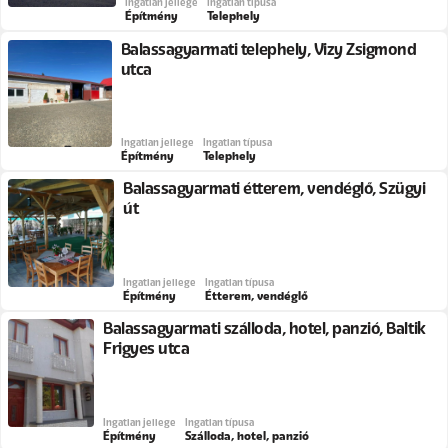
Ingatlan jellege
Ingatlan típusa
Építmény
Telephely
Balassagyarmati telephely, Vizy Zsigmond
utca
Ingatlan jellege
Ingatlan típusa
Építmény
Telephely
Balassagyarmati étterem, vendéglő, Szügyi
út
Ingatlan jellege
Ingatlan típusa
Építmény
Étterem, vendéglő
Balassagyarmati szálloda, hotel, panzió, Baltik
Frigyes utca
Ingatlan jellege
Ingatlan típusa
Építmény
Szálloda, hotel, panzió