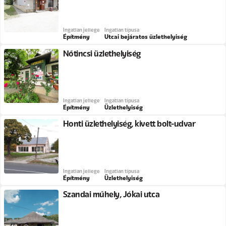
Ingatlan jellege
Ingatlan típusa
Építmény
Utcai bejáratos üzlethelyiség
Nőtincsi üzlethelyiség
Ingatlan jellege
Ingatlan típusa
Építmény
Üzlethelyiség
Honti üzlethelyiség, kivett bolt-udvar
Ingatlan jellege
Ingatlan típusa
Építmény
Üzlethelyiség
Szandai műhely, Jókai utca