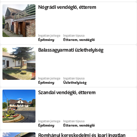
Nógrádi vendéglő, étterem
Ingatlan jellege
Ingatlan típusa
Építmény
Étterem, vendéglő
Balassagyarmati üzlethelyiség
Ingatlan jellege
Ingatlan típusa
Építmény
Üzlethelyiség
Szandai vendéglő, étterem
Ingatlan jellege
Ingatlan típusa
Építmény
Étterem, vendéglő
Romhányi kereskedelmi és ipari ingatlan