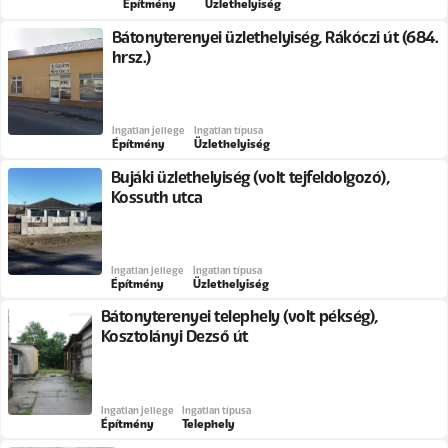
Építmény
Üzlethelyiség
Bátonyterenyei üzlethelyiség, Rákóczi út (684.
hrsz.)
Ingatlan jellege
Ingatlan típusa
Építmény
Üzlethelyiség
Bujáki üzlethelyiség (volt tejfeldolgozó),
Kossuth utca
Ingatlan jellege
Ingatlan típusa
Építmény
Üzlethelyiség
Bátonyterenyei telephely (volt pékség),
Kosztolányi Dezső út
Ingatlan jellege
Ingatlan típusa
Építmény
Telephely