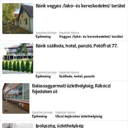
Bánk vegyes /lakó- és kereskedelmi/ terület
Ingatlan jellege
Ingatlan típusa
Építmény
Vegyes /lakó- és kereskedelmi/ terület
Bánk szálloda, hotel, panzió, Petőfi út 77.
Ingatlan jellege
Ingatlan típusa
Építmény
Szálloda, hotel, panzió
Balassagyarmati üzlethelyiség, Rákóczi
fejedelem út
Ingatlan jellege
Ingatlan típusa
Építmény
Utcai bejáratos üzlethelyiség
Ipolyszög, üzlethelyiség