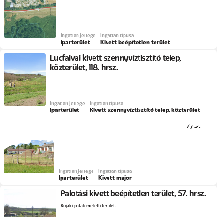
Ingatlan jellege
Ingatlan típusa
Iparterület
Kivett beépítetlen terület
Lucfalvai kivett szennyvíztisztító telep,
közterület, 118. hrsz.
Ingatlan jellege
Ingatlan típusa
Iparterület
Kivett szennyvíztisztító telep, közterület
Palotási kivett major, Ifjúság utca, 0127/9.
hrsz.
Ingatlan jellege
Ingatlan típusa
Iparterület
Kivett major
Palotási kivett beépítetlen terület, 57. hrsz.
Bujáki-patak melletti terület.