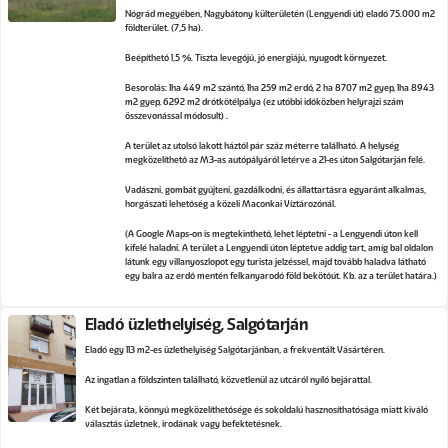
Nógrád megyében, Nagybátony külterületén (Lengyendi út) eladó 75.000 m2
földterület. (7,5 ha).
Beépíthető 1,5 %. Tiszta levegőjű, jó energiájú, nyugodt környezet.
Besorolás: 1ha 449 m2 szántó, 1ha 259 m2 erdő, 2 ha 8707 m2 gyep, 1ha 8943
m2 gyep, 6292 m2 drótkötélpálya (ez utóbbi időközben helyrajzi szám
összevonással módosult) .
A terület az utolsó lakott háztól pár száz méterre található. A helység
megközelíthető az M3-as autópályáról letérve a 21-es úton Salgótarján felé.
Vadászni, gombát gyűjteni, gazdálkodni, és állattartásra egyaránt alkalmas,
horgászati lehetőség a közeli Maconkai Víztározónál.
(A Google Maps-on is megtekinthető, lehet léptetni - a Lengyendi úton kell
kifelé haladni. A terület a Lengyendi úton léptetve addig tart, amíg bal oldalon
látunk egy villanyoszlopot egy turista jelzéssel, majd tovább haladva látható
egy balra az erdő mentén felkanyarodó föld bekötőút. Kb. az a terület határa.)
Eladó üzlethelyiség, Salgótarján
Eladó egy 113 m2-es üzlethelyiség Salgótarjánban, a frekventált Vásártéren.
Az ingatlan a földszinten található, közvetlenül az utcáról nyíló bejárattal.
Két bejárata, könnyű megközelíthetősége és sokoldalú hasznosíthatósága miatt kiváló
választás üzletnek, irodának vagy befektetésnek.