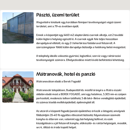
Pásztó, üzemi terület
Megvételre kínálunk egy korábban fémipari tevékenységet végző üzemi
területet, ami a 79-es években épült.
Ennek a központját egy 1460 m2 alapterületű csarnok alkotja, ezt 2 további
külön légterű helyiség egészíti ki. A csarnok egyik fele teljes hosszában
darupályával ellátott, és egy 2 t teherbírású futódaruval felszerelt. A
szerszámgépsor fölött külön darupálya biztosítja a hatékony belső mozgatást.
A telephely ideális választás gyártási, logisztikai, szerviz vagy raktározási
tevékenységek számára. Elhelyezkedése miatt kiváló befektetési lehetőség.
Mátranovák, hotel és panzió
Mátranovákon eladó a Berek Fogadó!
Mátranovák településen, Budapesttől kb. másfél órányira a Mátra északi
oldalán eladó most a BEREK FOGADÓ, ami egy hatalmas, 5.305 nm-es szépen
parkosított, medencés telken található, 5 db lakó- illetve vendéglátó épületből,
és számos kisebb melléképületből, építményből áll.
Az utcáról a központi fogadó/panzió épületéhez érkezik a látogató, amelynek
földszintjén 35-40 fő együttes étkezését biztosító, folyamatosan üzemelő
konyha és étterem van, valamint egy bárhelyiség büfével, és ezek
kiszolgálására a jól felszerelt konyha, előkészítő- és raktárhelyiségek, mosdók,
wc-k, öltöző és iroda kapott helyet.