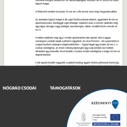
felszerelt konyha, előkészítő- és raktárhelyiségek, mosdók, wc-k, öltöző és iroda
kapott helyet.
A földszinti tereket összesen 73 nm-en 3 db tornác teszi még hangulatosabbá.
Az emeleten kapott helyet 6 db saját fürdőszobával ellátott, egyenként 18 nm-es
apartmanszoba, mindegyik saját erkéllyel. Valamint ezen a szinten található még
egy tágas társalgó nagy erkéllyel, mosókonyha, raktár, további közös mosdó és
wc is.
A telken található még egy 3 önálló apartmanból álló épület, ahol 2 ágyas
zuhanyzós szobák várják a pihenni vágyókat. Az utcai fronton - de a panzióból is
szépen burkolt sétányon megközelíthetőn -, foglal helyet egy önálló, 112 nm-s, 3
szobás vendégház, és innen néhány lépésnyire egy szép kerekes kút mellett
elhaladva egy második, kicsit kisebb, 2 szobás önálló vendégház a maga 50 nm-es
alapterületével.
E két épület kisebb-nagyobb családok boldog együtt töltött pihenését biztosítja,
míg a panzióban és az apartmanházban 2-3 ágyas szobák várják a párokat esetleg
gyerekkel is.
A telken kapott helyet a házigazda birodalma is, ahol egy 223 nm-es családi ház
épült tágas, impozáns terekkel, nagy, kandallós nappalival, konyhával,
fürdőszobával és 2 hálóval, hatalmas tornácokkal, valamint a félszuterén szinten
NÓGRÁD CSODÁI
TÁMOGATÁSOK
nagy garázzsal és tárolókkal, kondiszobának alkalmas helyiségekkel.
Egyéb mezőgazdasági ingatlan, Bátonyterenye
ÖNELLÁTÁSRA, NYUGODT, TERMÉSZETKÖZELI ÉLETRE VÁGYÓK FIGYELMÉBE!
Nógrád megyében, Nagybátony külterületén (Lengyendi út) eladó 75.000 m2
földterület. (7,5 ha).