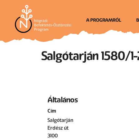
Ugrás
a
tartalomra
A PROGRAMRÓL
B
Én vagyok Nógrád
Salgótarján 1580/1-2
Általános
Cím
Salgótarján
Erdész út
3100