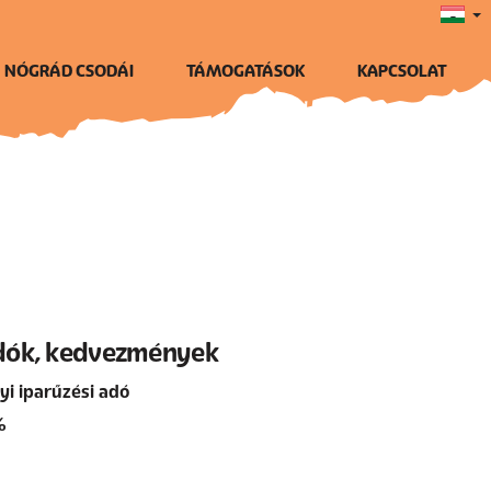
NÓGRÁD CSODÁI
TÁMOGATÁSOK
KAPCSOLAT
dók, kedvezmények
yi iparűzési adó
%