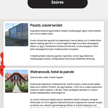
Pásztó, üzemi terület
Megvételre kínálunk egy korábban fémipari tevékenységet végző üzemi területet,
ami a 79-es években épült.
Ennek a központját egy 1460 m2 alapterületű csarnok alkotja, ezt 2 további külön
légterű helyiség egészíti ki. A csarnok egyik fele teljes hosszában darupályával
ellátott, és egy 2 t teherbírású futódaruval felszerelt. A szerszámgépsor fölött
külön darupálya biztosítja a hatékony belső mozgatást.
A telephely ideális választás gyártási, logisztikai, szerviz vagy raktározási
tevékenységek számára. Elhelyezkedése miatt kiváló befektetési lehetőség.
Mátranovák, hotel és panzió
Mátranovákon eladó a Berek Fogadó!
Mátranovák településen, Budapesttől kb. másfél órányira a Mátra északi oldalán
eladó most a BEREK FOGADÓ, ami egy hatalmas, 5.305 nm-es szépen parkosított,
medencés telken található, 5 db lakó- illetve vendéglátó épületből, és számos
kisebb melléképületből, építményből áll.
Az utcáról a központi fogadó/panzió épületéhez érkezik a látogató, amelynek
földszintjén 35-40 fő együttes étkezését biztosító, folyamatosan üzemelő konyha
és étterem van, valamint egy bárhelyiség büfével, és ezek kiszolgálására a jól