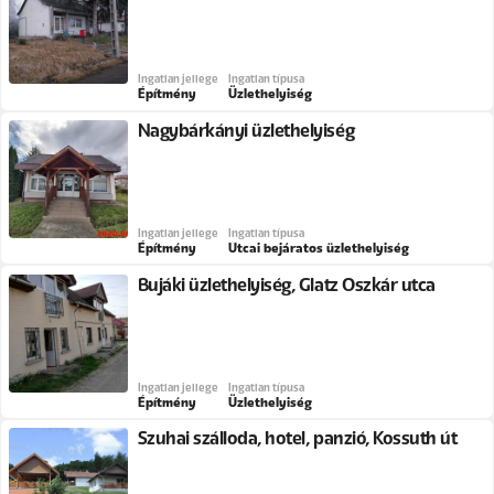
Ingatlan jellege
Ingatlan típusa
Építmény
Üzlethelyiség
Nagybárkányi üzlethelyiség
Ingatlan jellege
Ingatlan típusa
Építmény
Utcai bejáratos üzlethelyiség
Bujáki üzlethelyiség, Glatz Oszkár utca
Ingatlan jellege
Ingatlan típusa
Építmény
Üzlethelyiség
Szuhai szálloda, hotel, panzió, Kossuth út