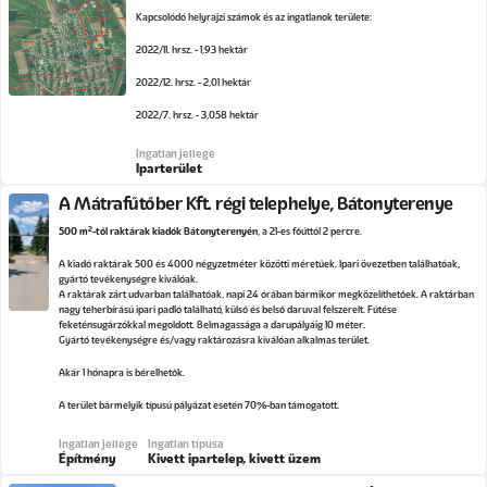
Kapcsolódó helyrajzi számok és az ingatlanok területe:
2022/11. hrsz. - 1,93 hektár
2022/12. hrsz. - 2,01 hektár
2022/7. hrsz. - 3,058 hektár
Ingatlan jellege
Iparterület
A Mátrafűtőber Kft. régi telephelye, Bátonyterenye
2
500 m
-től raktárak kiadók Bátonyterenyén
, a 21-es főúttól 2 percre.
A kiadó raktárak 500 és 4000 négyzetméter közötti méretűek. Ipari övezetben találhatóak,
gyártó tevékenységre kiválóak.
A raktárak zárt udvarban találhatóak, napi 24 órában bármikor megközelíthetőek. A raktárban
nagy teherbírású ipari padló található, külső és belső daruval felszerelt. Fűtése
feketénsugárzókkal megoldott. Belmagassága a darupályáig 10 méter.
Gyártó tevékenységre és/vagy raktározásra kiválóan alkalmas terület.
Akár 1 hónapra is bérelhetők.
A terület bármelyik típusú pályázat esetén 70%-ban támogatott.
Ingatlan jellege
Ingatlan típusa
Építmény
Kivett ipartelep, kivett üzem