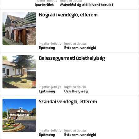
Ingatlan jellege
Ingatlan típusa
Iparterület
Művelési ág alól kivont terület
Nógrádi vendéglő, étterem
Ingatlan jellege
Ingatlan típusa
Építmény
Étterem, vendéglő
Balassagyarmati üzlethelyiség
Ingatlan jellege
Ingatlan típusa
Építmény
Üzlethelyiség
Szandai vendéglő, étterem
Ingatlan jellege
Ingatlan típusa
Építmény
Étterem, vendéglő