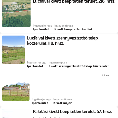
Lucfalvai kivett beépítetlen terület, 216. hrsz.
Ingatlan jellege
Ingatlan típusa
Iparterület
Kivett beépítetlen terület
Lucfalvai kivett szennyvíztisztító telep,
közterület, 118. hrsz.
Ingatlan jellege
Ingatlan típusa
Iparterület
Kivett szennyvíztisztító telep, közterület
Palotási kivett major, Ifjúság utca, 0127/9.
hrsz.
Ingatlan jellege
Ingatlan típusa
Iparterület
Kivett major
Palotási kivett beépítetlen terület, 57. hrsz.