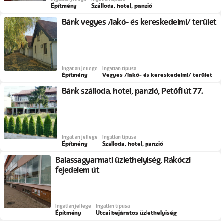
Építmény
Szálloda, hotel, panzió
Bánk vegyes /lakó- és kereskedelmi/ terület
Ingatlan jellege
Ingatlan típusa
Építmény
Vegyes /lakó- és kereskedelmi/ terület
Bánk szálloda, hotel, panzió, Petőfi út 77.
Ingatlan jellege
Ingatlan típusa
Építmény
Szálloda, hotel, panzió
Balassagyarmati üzlethelyiség, Rákóczi
fejedelem út
Ingatlan jellege
Ingatlan típusa
Építmény
Utcai bejáratos üzlethelyiség