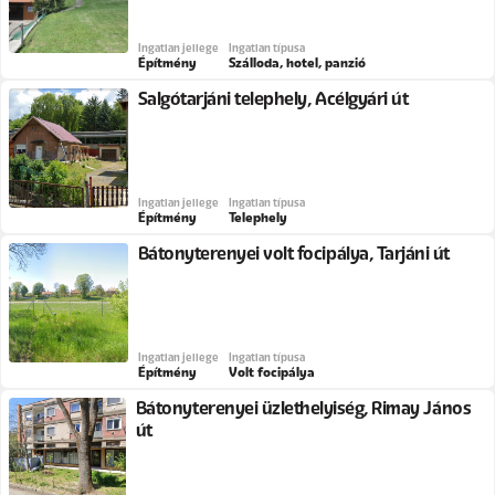
Ingatlan jellege
Ingatlan típusa
Építmény
Szálloda, hotel, panzió
Salgótarjáni telephely, Acélgyári út
Ingatlan jellege
Ingatlan típusa
Építmény
Telephely
Bátonyterenyei volt focipálya, Tarjáni út
Ingatlan jellege
Ingatlan típusa
Építmény
Volt focipálya
Bátonyterenyei üzlethelyiség, Rimay János
út