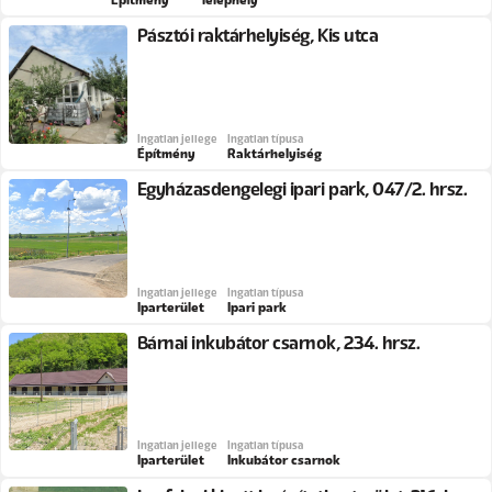
Pásztói raktárhelyiség, Kis utca
Ingatlan jellege
Ingatlan típusa
Építmény
Raktárhelyiség
Egyházasdengelegi ipari park, 047/2. hrsz.
Ingatlan jellege
Ingatlan típusa
Iparterület
Ipari park
Bárnai inkubátor csarnok, 234. hrsz.
Ingatlan jellege
Ingatlan típusa
Iparterület
Inkubátor csarnok