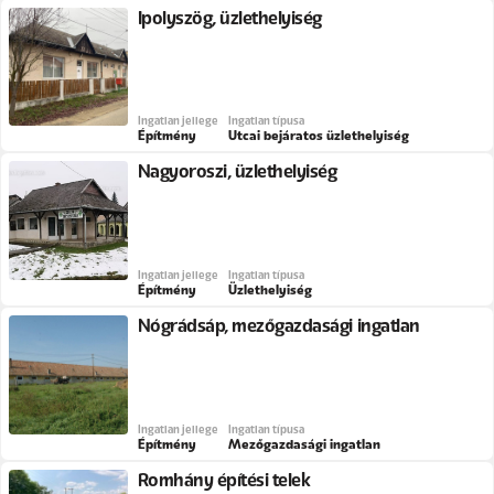
Ipolyszög, üzlethelyiség
Ingatlan jellege
Ingatlan típusa
Építmény
Utcai bejáratos üzlethelyiség
Nagyoroszi, üzlethelyiség
Ingatlan jellege
Ingatlan típusa
Építmény
Üzlethelyiség
Nógrádsáp, mezőgazdasági ingatlan
Ingatlan jellege
Ingatlan típusa
Építmény
Mezőgazdasági ingatlan
Romhány építési telek