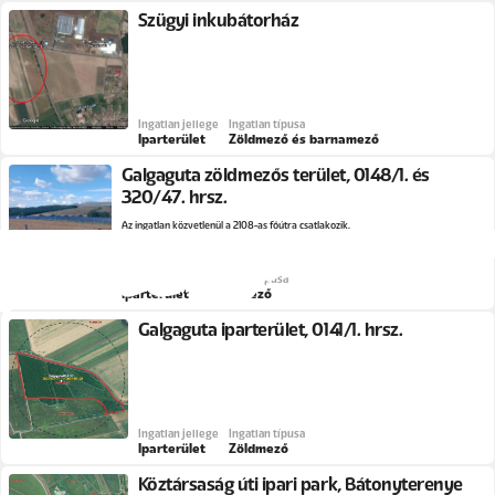
Szügyi inkubátorház
Ingatlan jellege
Ingatlan típusa
Iparterület
Zöldmező és barnamező
Galgaguta zöldmezős terület, 0148/1. és
320/47. hrsz.
Az ingatlan közvetlenül a 2108-as főútra csatlakozik.
Ingatlan jellege
Ingatlan típusa
Iparterület
Zöldmező
Galgaguta iparterület, 0141/1. hrsz.
Ingatlan jellege
Ingatlan típusa
Iparterület
Zöldmező
Köztársaság úti ipari park, Bátonyterenye