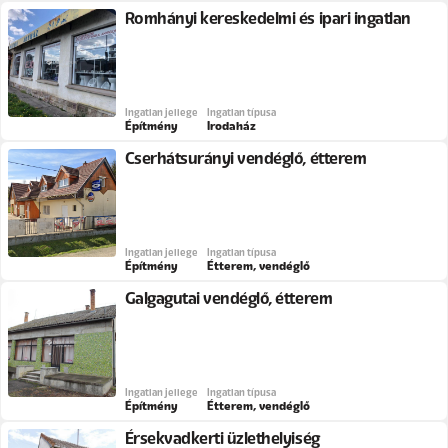
Romhányi kereskedelmi és ipari ingatlan
Ingatlan jellege
Ingatlan típusa
Építmény
Irodaház
Cserhátsurányi vendéglő, étterem
Ingatlan jellege
Ingatlan típusa
Építmény
Étterem, vendéglő
Galgagutai vendéglő, étterem
Ingatlan jellege
Ingatlan típusa
Építmény
Étterem, vendéglő
Érsekvadkerti üzlethelyiség