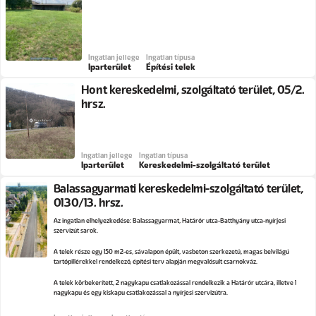
Ingatlan jellege
Ingatlan típusa
Iparterület
Építési telek
Hont kereskedelmi, szolgáltató terület, 05/2.
hrsz.
Ingatlan jellege
Ingatlan típusa
Iparterület
Kereskedelmi-szolgáltató terület
Balassagyarmati kereskedelmi-szolgáltató terület,
0130/13. hrsz.
Az ingatlan elhelyezkedése: Balassagyarmat, Határőr utca-Batthyány utca-nyírjesi
szervizút sarok.
A telek része egy 150 m2-es, sávalapon épült, vasbeton szerkezetű, magas belvilágú
tartópillérekkel rendelkező, építési terv alapján megvalósult csarnokváz.
A telek körbekerített, 2 nagykapu csatlakozással rendelkezik a Határőr utcára, illetve 1
nagykapu és egy kiskapu csatlakozással a nyírjesi szervizútra.