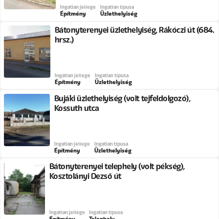
Ingatlan jellege
Ingatlan típusa
Építmény
Üzlethelyiség
Bátonyterenyei üzlethelyiség, Rákóczi út (684.
hrsz.)
Ingatlan jellege
Ingatlan típusa
Építmény
Üzlethelyiség
Bujáki üzlethelyiség (volt tejfeldolgozó),
Kossuth utca
Ingatlan jellege
Ingatlan típusa
Építmény
Üzlethelyiség
Bátonyterenyei telephely (volt pékség),
Kosztolányi Dezső út
Ingatlan jellege
Ingatlan típusa
Építmény
Telephely