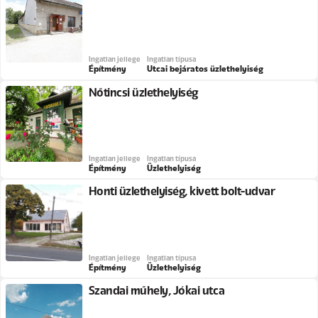
Ingatlan jellege
Ingatlan típusa
Építmény
Utcai bejáratos üzlethelyiség
Nőtincsi üzlethelyiség
Ingatlan jellege
Ingatlan típusa
Építmény
Üzlethelyiség
Honti üzlethelyiség, kivett bolt-udvar
Ingatlan jellege
Ingatlan típusa
Építmény
Üzlethelyiség
Szandai műhely, Jókai utca