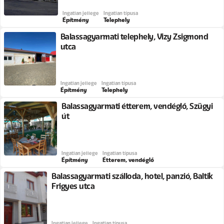
Ingatlan jellege
Ingatlan típusa
Építmény
Telephely
Balassagyarmati telephely, Vizy Zsigmond
utca
Ingatlan jellege
Ingatlan típusa
Építmény
Telephely
Balassagyarmati étterem, vendéglő, Szügyi
út
Ingatlan jellege
Ingatlan típusa
Építmény
Étterem, vendéglő
Balassagyarmati szálloda, hotel, panzió, Baltik
Frigyes utca
Ingatlan jellege
Ingatlan típusa