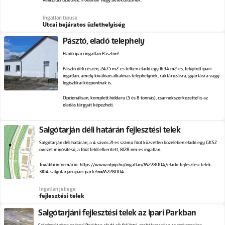
Ingatlan típusa
Utcai bejáratos üzlethelyiség
Pásztó, eladó telephely
Eladó ipari ingatlan Pásztón!
Pásztó déli részén, 2475 m2-es telken eladó egy 1634 m2-es, felújított ipari
ingatlan, amely kiválóan alkalmas telephelynek, raktározásra, gyártásra vagy
logisztikai központnak is.
Opcionálisan, komplett híddaru (5 és 8 tonnás), csarnokszerkezettel is az
eladás tárgyát képezheti.
Salgótarján déli határán fejlesztési telek
Salgótarján déli határán, a 4 sávos 21-es számú főút közvetlen közelében eladó egy GKSZ
övezet minősítésű, a főút felől elkerített, 8128 nm-es ingatlan.
További információ:
https://www.otpip.hu/ingatlan/M228004/elado-fejlesztesi-telek-
3104-salgotarjan-ipari-park?m=M228004
Ingatlan jellege
fejlesztési telek
Salgótarjáni fejlesztési telek az Ipari Parkban