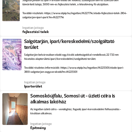
Salgótarjánban az Ipari Parkban eladó sík felületű, szabályszerűen és szakszerűen
tömörített talajú, 5000 nm-es fejlesztési telek, a létesítmény fő utcájában.
További részletek:
https://www.otpip.hu/ingatlan/M227714/elado-fejlesztesi-telek-3104-
salgotarjan-ipari-park?m=M227714
Ingatlan jellege
fejlesztési telek
Salgótarján, ipari/kereskedelmi/szolgáltató
terület
Salgótarján belvárosában eladó egy kiváló adottságokkal rendelkező, 22 733 nm
hivatalos alapterületű ipari/kereskedelmi/szolgáltató terület.
További részletes információk:
https://www.otpip.hu/ingatlan/M225501/elado-ipari-
3100-salgotarjan-zagyvarakodo?m=M225501
Ingatlan jellege
Iparterület
Somoskőújfalu, Somosi út - üzleti célra is
alkalmas lakóház
Az ingatlan üzleti célra - vendégház, fogadó, ipari-kereskedelmi felhasználás -
kiválóan alkalmas.
Ingatlan jellege
Építmény