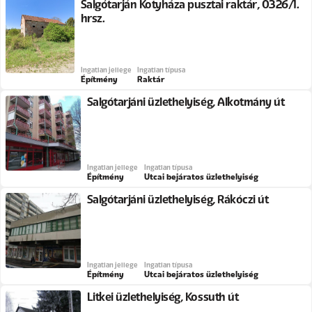
Salgótarján Kotyháza pusztai raktár, 0326/1.
hrsz.
Ingatlan jellege
Ingatlan típusa
Építmény
Raktár
Salgótarjáni üzlethelyiség, Alkotmány út
Ingatlan jellege
Ingatlan típusa
Építmény
Utcai bejáratos üzlethelyiség
Salgótarjáni üzlethelyiség, Rákóczi út
Ingatlan jellege
Ingatlan típusa
Építmény
Utcai bejáratos üzlethelyiség
Litkei üzlethelyiség, Kossuth út