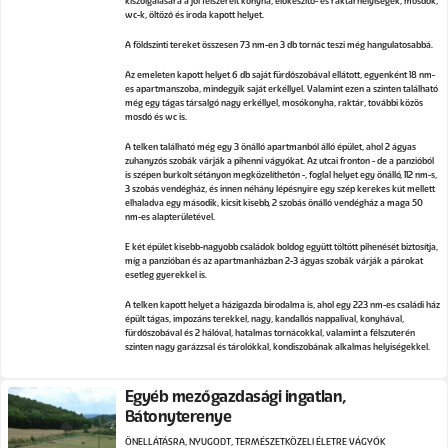
kiszolgálására a jól felszerelt konyha, előkészítő- és raktárhelyiségek, mosdók,
wc-k, öltöző és iroda kapott helyet.
A földszinti tereket összesen 73 nm-en 3 db tornác teszi még hangulatosabbá.
Az emeleten kapott helyet 6 db saját fürdőszobával ellátott, egyenként 18 nm-
es apartmanszoba, mindegyik saját erkéllyel. Valamint ezen a szinten található
még egy tágas társalgó nagy erkéllyel, mosókonyha, raktár, további közös
mosdó és wc is.
A telken található még egy 3 önálló apartmanból álló épület, ahol 2 ágyas
zuhanyzós szobák várják a pihenni vágyókat. Az utcai fronton - de a panzióból
is szépen burkolt sétányon megközelíthetőn -, foglal helyet egy önálló, 112 nm-s,
3 szobás vendégház, és innen néhány lépésnyire egy szép kerekes kút mellett
elhaladva egy második, kicsit kisebb, 2 szobás önálló vendégház a maga 50
nm-es alapterületével.
E két épület kisebb-nagyobb családok boldog együtt töltött pihenését biztosítja,
míg a panzióban és az apartmanházban 2-3 ágyas szobák várják a párokat
esetleg gyerekkel is.
A telken kapott helyet a házigazda birodalma is, ahol egy 223 nm-es családi ház
épült tágas, impozáns terekkel, nagy, kandallós nappalival, konyhával,
fürdőszobával és 2 hálóval, hatalmas tornácokkal, valamint a félszuterén
szinten nagy garázzsal és tárolókkal, kondiszobának alkalmas helyiségekkel.
Egyéb mezőgazdasági ingatlan,
Bátonyterenye
ÖNELLÁTÁSRA, NYUGODT, TERMÉSZETKÖZELI ÉLETRE VÁGYÓK