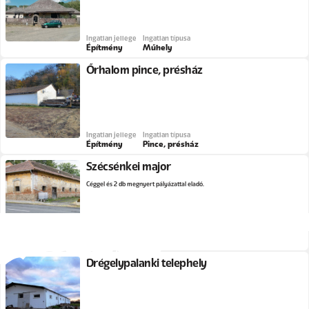
Ingatlan jellege
Ingatlan típusa
Építmény
Műhely
Őrhalom pince, présház
Ingatlan jellege
Ingatlan típusa
Építmény
Pince, présház
Szécsénkei major
Céggel és 2 db megnyert pályázattal eladó.
Ingatlan jellege
Ingatlan típusa
Építmény
Major
Drégelypalánki telephely