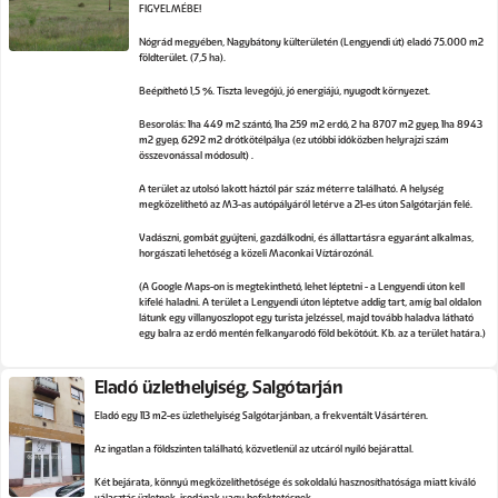
FIGYELMÉBE!
Nógrád megyében, Nagybátony külterületén (Lengyendi út) eladó 75.000 m2
földterület. (7,5 ha).
Beépíthető 1,5 %. Tiszta levegőjű, jó energiájú, nyugodt környezet.
Besorolás: 1ha 449 m2 szántó, 1ha 259 m2 erdő, 2 ha 8707 m2 gyep, 1ha 8943
m2 gyep, 6292 m2 drótkötélpálya (ez utóbbi időközben helyrajzi szám
összevonással módosult) .
A terület az utolsó lakott háztól pár száz méterre található. A helység
megközelíthető az M3-as autópályáról letérve a 21-es úton Salgótarján felé.
Vadászni, gombát gyűjteni, gazdálkodni, és állattartásra egyaránt alkalmas,
horgászati lehetőség a közeli Maconkai Víztározónál.
(A Google Maps-on is megtekinthető, lehet léptetni - a Lengyendi úton kell
kifelé haladni. A terület a Lengyendi úton léptetve addig tart, amíg bal oldalon
látunk egy villanyoszlopot egy turista jelzéssel, majd tovább haladva látható
egy balra az erdő mentén felkanyarodó föld bekötőút. Kb. az a terület határa.)
Eladó üzlethelyiség, Salgótarján
Eladó egy 113 m2-es üzlethelyiség Salgótarjánban, a frekventált Vásártéren.
Az ingatlan a földszinten található, közvetlenül az utcáról nyíló bejárattal.
Két bejárata, könnyű megközelíthetősége és sokoldalú hasznosíthatósága miatt kiváló
választás üzletnek, irodának vagy befektetésnek.