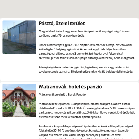
Pásztó, üzemi terület
Megvételre kínálunk egy korábban fémipari tevékenységet végző üzemi
területet, ami a 79-es években épült.
Ennek a központját egy 1460 m2 alapterületű csarnok alkotja, ezt 2 további
külön légterű helyiség egészíti ki. A csarnok egyik fele teljes hosszában
darupályával ellátott, és egy 2 t teherbírású futódaruval felszerelt. A
szerszámgépsor fölött külön darupálya biztosítja a hatékony belső mozgatást.
A telephely ideális választás gyártási, logisztikai, szerviz vagy raktározási
tevékenységek számára. Elhelyezkedése miatt kiváló befektetési lehetőség.
Mátranovák, hotel és panzió
Mátranovákon eladó a Berek Fogadó!
Mátranovák településen, Budapesttől kb. másfél órányira a Mátra északi
oldalán eladó most a BEREK FOGADÓ, ami egy hatalmas, 5.305 nm-es szépen
parkosított, medencés telken található, 5 db lakó- illetve vendéglátó épületből,
és számos kisebb melléképületből, építményből áll.
Az utcáról a központi fogadó/panzió épületéhez érkezik a látogató, amelynek
földszintjén 35-40 fő együttes étkezését biztosító, folyamatosan üzemelő
konyha és étterem van, valamint egy bárhelyiség büfével, és ezek