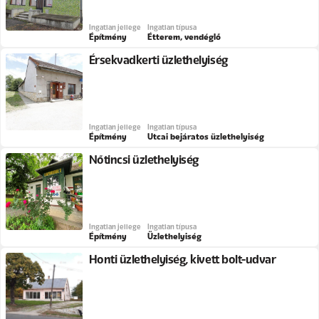
Ingatlan jellege
Ingatlan típusa
Építmény
Étterem, vendéglő
Érsekvadkerti üzlethelyiség
Ingatlan jellege
Ingatlan típusa
Építmény
Utcai bejáratos üzlethelyiség
Nőtincsi üzlethelyiség
Ingatlan jellege
Ingatlan típusa
Építmény
Üzlethelyiség
Honti üzlethelyiség, kivett bolt-udvar