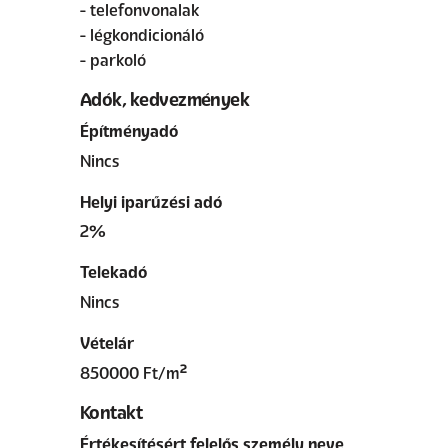
- telefonvonalak
- légkondicionáló
- parkoló
Adók, kedvezmények
Építményadó
Nincs
Helyi iparűzési adó
2%
Telekadó
Nincs
Vételár
850000 Ft/m²
Kontakt
Értékesítésért felelős személy neve