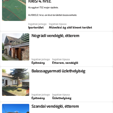
1085/4. hrsz.
Az egykori TSZ major épülete.
Az 1085/2. hrsz.-on lévő területtel összevonható.
Ingatlan jellege
Ingatlan típusa
Iparterület
Művelési ág alól kivont terület
Nógrádi vendéglő, étterem
Ingatlan jellege
Ingatlan típusa
Építmény
Étterem, vendéglő
Balassagyarmati üzlethelyiség
Ingatlan jellege
Ingatlan típusa
Építmény
Üzlethelyiség
Szandai vendéglő, étterem