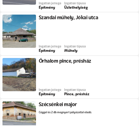
Ingatlan jellege
Ingatlan típusa
Építmény
Üzlethelyiség
Szandai műhely, Jókai utca
Ingatlan jellege
Ingatlan típusa
Építmény
Műhely
Őrhalom pince, présház
Ingatlan jellege
Ingatlan típusa
Építmény
Pince, présház
Szécsénkei major
Céggel és 2 db megnyert pályázattal eladó.
Ingatlan jellege
Ingatlan típusa
Építmény
Major