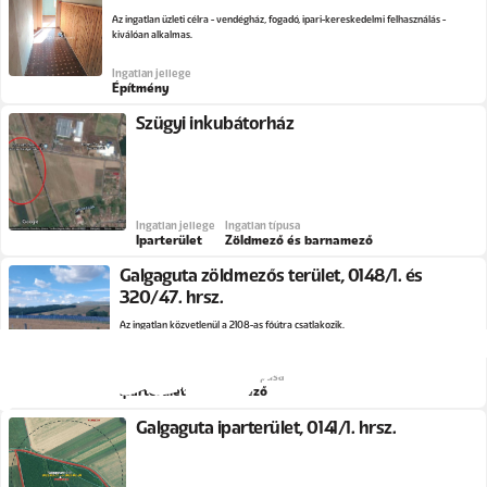
Az ingatlan üzleti célra - vendégház, fogadó, ipari-kereskedelmi felhasználás -
kiválóan alkalmas.
Ingatlan jellege
Építmény
Szügyi inkubátorház
Ingatlan jellege
Ingatlan típusa
Iparterület
Zöldmező és barnamező
Galgaguta zöldmezős terület, 0148/1. és
320/47. hrsz.
Az ingatlan közvetlenül a 2108-as főútra csatlakozik.
Ingatlan jellege
Ingatlan típusa
Iparterület
Zöldmező
Galgaguta iparterület, 0141/1. hrsz.