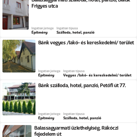
Frigyes utca
Ingatlan jellege
Ingatlan típusa
Építmény
Szálloda, hotel, panzió
Bánk vegyes /lakó- és kereskedelmi/ terület
Ingatlan jellege
Ingatlan típusa
Építmény
Vegyes /lakó- és kereskedelmi/ terület
Bánk szálloda, hotel, panzió, Petőfi út 77.
Ingatlan jellege
Ingatlan típusa
Építmény
Szálloda, hotel, panzió
Balassagyarmati üzlethelyiség, Rákóczi
fejedelem út