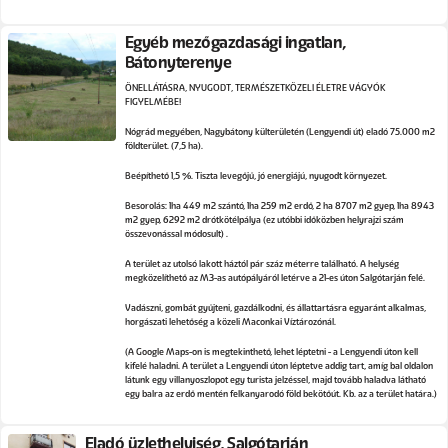
Egyéb mezőgazdasági ingatlan,
Bátonyterenye
ÖNELLÁTÁSRA, NYUGODT, TERMÉSZETKÖZELI ÉLETRE VÁGYÓK
FIGYELMÉBE!
Nógrád megyében, Nagybátony külterületén (Lengyendi út) eladó 75.000 m2
földterület. (7,5 ha).
Beépíthető 1,5 %. Tiszta levegőjű, jó energiájú, nyugodt környezet.
Besorolás: 1ha 449 m2 szántó, 1ha 259 m2 erdő, 2 ha 8707 m2 gyep, 1ha 8943
m2 gyep, 6292 m2 drótkötélpálya (ez utóbbi időközben helyrajzi szám
összevonással módosult) .
A terület az utolsó lakott háztól pár száz méterre található. A helység
megközelíthető az M3-as autópályáról letérve a 21-es úton Salgótarján felé.
Vadászni, gombát gyűjteni, gazdálkodni, és állattartásra egyaránt alkalmas,
horgászati lehetőség a közeli Maconkai Víztározónál.
(A Google Maps-on is megtekinthető, lehet léptetni - a Lengyendi úton kell
kifelé haladni. A terület a Lengyendi úton léptetve addig tart, amíg bal oldalon
látunk egy villanyoszlopot egy turista jelzéssel, majd tovább haladva látható
egy balra az erdő mentén felkanyarodó föld bekötőút. Kb. az a terület határa.)
Eladó üzlethelyiség, Salgótarján