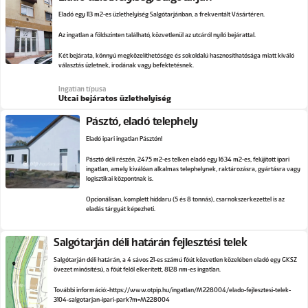
Eladó egy 113 m2-es üzlethelyiség Salgótarjánban, a frekventált Vásártéren.
Az ingatlan a földszinten található, közvetlenül az utcáról nyíló bejárattal.
Két bejárata, könnyű megközelíthetősége és sokoldalú hasznosíthatósága miatt kiváló
választás üzletnek, irodának vagy befektetésnek.
Ingatlan típusa
Utcai bejáratos üzlethelyiség
Pásztó, eladó telephely
Eladó ipari ingatlan Pásztón!
Pásztó déli részén, 2475 m2-es telken eladó egy 1634 m2-es, felújított ipari
ingatlan, amely kiválóan alkalmas telephelynek, raktározásra, gyártásra vagy
logisztikai központnak is.
Opcionálisan, komplett híddaru (5 és 8 tonnás), csarnokszerkezettel is az
eladás tárgyát képezheti.
Salgótarján déli határán fejlesztési telek
Salgótarján déli határán, a 4 sávos 21-es számú főút közvetlen közelében eladó egy GKSZ
övezet minősítésű, a főút felől elkerített, 8128 nm-es ingatlan.
További információ:
https://www.otpip.hu/ingatlan/M228004/elado-fejlesztesi-telek-
3104-salgotarjan-ipari-park?m=M228004