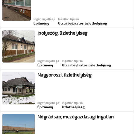
Ingatlan jellege
Ingatlan típusa
Építmény
Utcai bejáratos üzlethelyiség
Ipolyszög, üzlethelyiség
Ingatlan jellege
Ingatlan típusa
Építmény
Utcai bejáratos üzlethelyiség
Nagyoroszi, üzlethelyiség
Ingatlan jellege
Ingatlan típusa
Építmény
Üzlethelyiség
Nógrádsáp, mezőgazdasági ingatlan