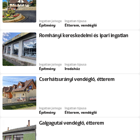
Ingatlan jellege
Ingatlan típusa
Építmény
Étterem, vendéglő
Romhányi kereskedelmi és ipari ingatlan
Ingatlan jellege
Ingatlan típusa
Építmény
Irodaház
Cserhátsurányi vendéglő, étterem
Ingatlan jellege
Ingatlan típusa
Építmény
Étterem, vendéglő
Galgagutai vendéglő, étterem