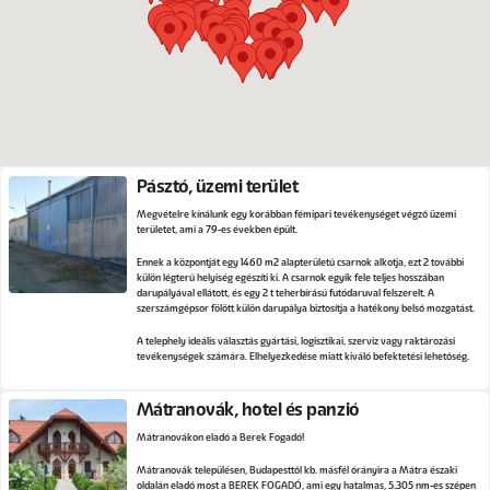
Pásztó, üzemi terület
Megvételre kínálunk egy korábban fémipari tevékenységet végző üzemi
területet, ami a 79-es években épült.
Ennek a központját egy 1460 m2 alapterületű csarnok alkotja, ezt 2 további
külön légterű helyiség egészíti ki. A csarnok egyik fele teljes hosszában
darupályával ellátott, és egy 2 t teherbírású futódaruval felszerelt. A
szerszámgépsor fölött külön darupálya biztosítja a hatékony belső mozgatást.
A telephely ideális választás gyártási, logisztikai, szerviz vagy raktározási
tevékenységek számára. Elhelyezkedése miatt kiváló befektetési lehetőség.
Mátranovák, hotel és panzió
Mátranovákon eladó a Berek Fogadó!
Mátranovák településen, Budapesttől kb. másfél órányira a Mátra északi
oldalán eladó most a BEREK FOGADÓ, ami egy hatalmas, 5.305 nm-es szépen