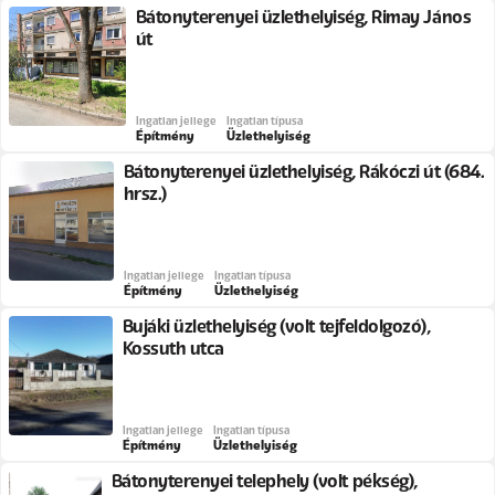
Bátonyterenyei üzlethelyiség, Rimay János
út
Ingatlan jellege
Ingatlan típusa
Építmény
Üzlethelyiség
Bátonyterenyei üzlethelyiség, Rákóczi út (684.
hrsz.)
Ingatlan jellege
Ingatlan típusa
Építmény
Üzlethelyiség
Bujáki üzlethelyiség (volt tejfeldolgozó),
Kossuth utca
Ingatlan jellege
Ingatlan típusa
Építmény
Üzlethelyiség
Bátonyterenyei telephely (volt pékség),