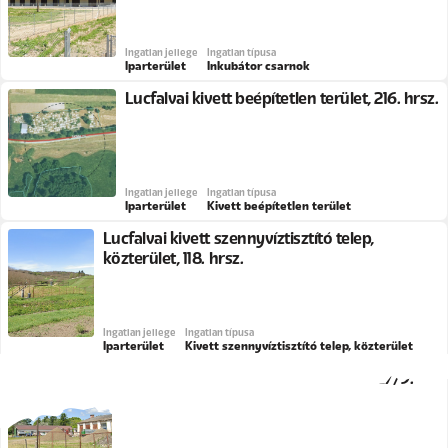
Ingatlan jellege
Ingatlan típusa
Iparterület
Inkubátor csarnok
Lucfalvai kivett beépítetlen terület, 216. hrsz.
Ingatlan jellege
Ingatlan típusa
Iparterület
Kivett beépítetlen terület
Lucfalvai kivett szennyvíztisztító telep,
közterület, 118. hrsz.
Ingatlan jellege
Ingatlan típusa
Iparterület
Kivett szennyvíztisztító telep, közterület
Palotási kivett major, Ifjúság utca, 0127/9.
hrsz.