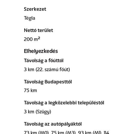
Szerkezet
Tégla
Nettó terület
200 m²
Elhelyezkedés
Távolság a főúttól
3 km (22. számú főút)
Távolság Budapesttől
75 km
Távolság a legközelebbi településtől
3 km (Szügy)
Távolság az autópályáktól
73 km (M0), 75 km (M3), 93 km (M1), 114