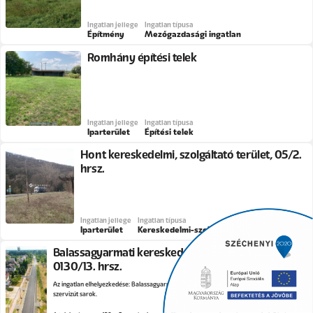
Ingatlan jellege
Ingatlan típusa
Építmény
Mezőgazdasági ingatlan
Romhány építési telek
Ingatlan jellege
Ingatlan típusa
Iparterület
Építési telek
Hont kereskedelmi, szolgáltató terület, 05/2.
hrsz.
Ingatlan jellege
Ingatlan típusa
Iparterület
Kereskedelmi-szolgáltató terület
Balassagyarmati kereskedelmi-szolgáltató terület,
0130/13. hrsz.
Az ingatlan elhelyezkedése: Balassagyarmat, Határőr utca-Batthyány utca-nyírjesi
szervizút sarok.