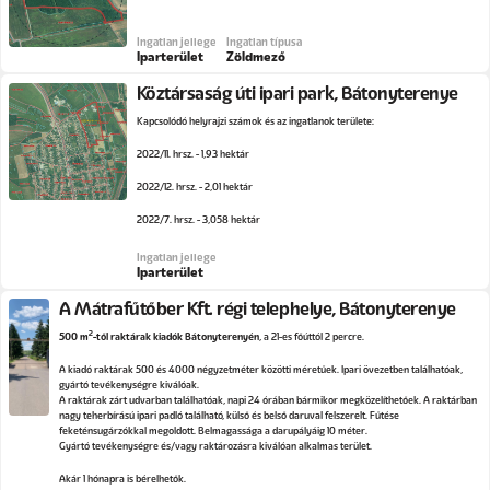
Ingatlan jellege
Ingatlan típusa
Iparterület
Zöldmező
Köztársaság úti ipari park, Bátonyterenye
Kapcsolódó helyrajzi számok és az ingatlanok területe:
2022/11. hrsz. - 1,93 hektár
2022/12. hrsz. - 2,01 hektár
2022/7. hrsz. - 3,058 hektár
Ingatlan jellege
Iparterület
A Mátrafűtőber Kft. régi telephelye, Bátonyterenye
2
500 m
-től raktárak kiadók Bátonyterenyén
, a 21-es főúttól 2 percre.
A kiadó raktárak 500 és 4000 négyzetméter közötti méretűek. Ipari övezetben találhatóak,
gyártó tevékenységre kiválóak.
A raktárak zárt udvarban találhatóak, napi 24 órában bármikor megközelíthetőek. A raktárban
nagy teherbírású ipari padló található, külső és belső daruval felszerelt. Fűtése
feketénsugárzókkal megoldott. Belmagassága a darupályáig 10 méter.
Gyártó tevékenységre és/vagy raktározásra kiválóan alkalmas terület.
Akár 1 hónapra is bérelhetők.