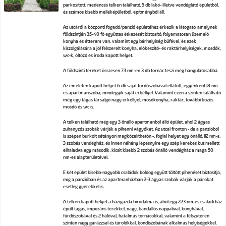
parkosított, medencés telken található, 5 db lakó- illetve vendéglátó épületből,
és számos kisebb melléképületből, építményből áll.
Az utcáról a központi fogadó/panzió épületéhez érkezik a látogató, amelynek
földszintjén 35-40 fő együttes étkezését biztosító, folyamatosan üzemelő
konyha és étterem van, valamint egy bárhelyiség büfével, és ezek
kiszolgálására a jól felszerelt konyha, előkészítő- és raktárhelyiségek, mosdók,
wc-k, öltöző és iroda kapott helyet.
A földszinti tereket összesen 73 nm-en 3 db tornác teszi még hangulatosabbá.
Az emeleten kapott helyet 6 db saját fürdőszobával ellátott, egyenként 18 nm-
es apartmanszoba, mindegyik saját erkéllyel. Valamint ezen a szinten található
még egy tágas társalgó nagy erkéllyel, mosókonyha, raktár, további közös
mosdó és wc is.
A telken található még egy 3 önálló apartmanból álló épület, ahol 2 ágyas
zuhanyzós szobák várják a pihenni vágyókat. Az utcai fronton - de a panzióból
is szépen burkolt sétányon megközelíthetőn -, foglal helyet egy önálló, 112 nm-s,
3 szobás vendégház, és innen néhány lépésnyire egy szép kerekes kút mellett
elhaladva egy második, kicsit kisebb, 2 szobás önálló vendégház a maga 50
nm-es alapterületével.
E két épület kisebb-nagyobb családok boldog együtt töltött pihenését biztosítja,
míg a panzióban és az apartmanházban 2-3 ágyas szobák várják a párokat
esetleg gyerekkel is.
A telken kapott helyet a házigazda birodalma is, ahol egy 223 nm-es családi ház
épült tágas, impozáns terekkel, nagy, kandallós nappalival, konyhával,
fürdőszobával és 2 hálóval, hatalmas tornácokkal, valamint a félszuterén
szinten nagy garázzsal és tárolókkal, kondiszobának alkalmas helyiségekkel.