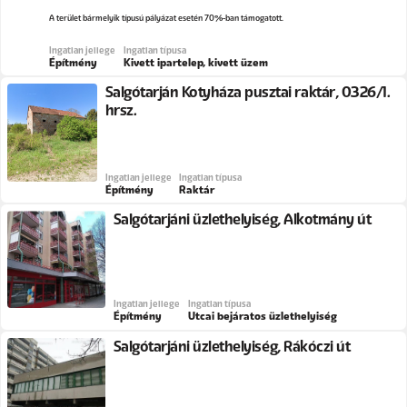
A terület bármelyik típusú pályázat esetén 70%-ban támogatott.
Ingatlan jellege
Ingatlan típusa
Építmény
Kivett ipartelep, kivett üzem
Salgótarján Kotyháza pusztai raktár, 0326/1.
hrsz.
Ingatlan jellege
Ingatlan típusa
Építmény
Raktár
Salgótarjáni üzlethelyiség, Alkotmány út
Ingatlan jellege
Ingatlan típusa
Építmény
Utcai bejáratos üzlethelyiség
Salgótarjáni üzlethelyiség, Rákóczi út