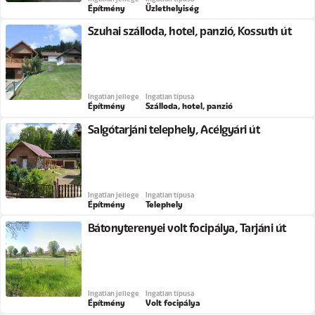
Építmény
Üzlethelyiség
Szuhai szálloda, hotel, panzió, Kossuth út
Ingatlan jellege
Ingatlan típusa
Építmény
Szálloda, hotel, panzió
Salgótarjáni telephely, Acélgyári út
Ingatlan jellege
Ingatlan típusa
Építmény
Telephely
Bátonyterenyei volt focipálya, Tarjáni út
Ingatlan jellege
Ingatlan típusa
Építmény
Volt focipálya