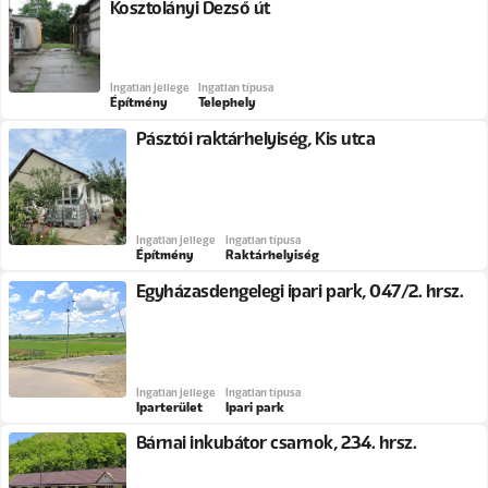
Kosztolányi Dezső út
Ingatlan jellege
Ingatlan típusa
Építmény
Telephely
Pásztói raktárhelyiség, Kis utca
Ingatlan jellege
Ingatlan típusa
Építmény
Raktárhelyiség
Egyházasdengelegi ipari park, 047/2. hrsz.
Ingatlan jellege
Ingatlan típusa
Iparterület
Ipari park
Bárnai inkubátor csarnok, 234. hrsz.