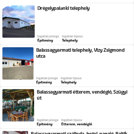
Drégelypalánki telephely
Ingatlan jellege
Ingatlan típusa
Építmény
Telephely
Balassagyarmati telephely, Vizy Zsigmond
utca
Ingatlan jellege
Ingatlan típusa
Építmény
Telephely
Balassagyarmati étterem, vendéglő, Szügyi
út
Ingatlan jellege
Ingatlan típusa
Építmény
Étterem, vendéglő
Balassagyarmati szálloda, hotel, panzió, Baltik