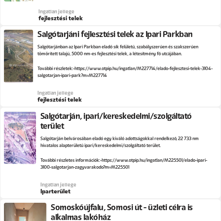
Ingatlan jellege
fejlesztési telek
Salgótarjáni fejlesztési telek az Ipari Parkban
Salgótarjánban az Ipari Parkban eladó sík felületű, szabályszerűen és szakszerűen
tömörített talajú, 5000 nm-es fejlesztési telek, a létesítmény fő utcájában.
További részletek:
https://www.otpip.hu/ingatlan/M227714/elado-fejlesztesi-telek-3104-
salgotarjan-ipari-park?m=M227714
Ingatlan jellege
fejlesztési telek
Salgótarján, ipari/kereskedelmi/szolgáltató
terület
Salgótarján belvárosában eladó egy kiváló adottságokkal rendelkező, 22 733 nm
hivatalos alapterületű ipari/kereskedelmi/szolgáltató terület.
További részletes információk:
https://www.otpip.hu/ingatlan/M225501/elado-ipari-
3100-salgotarjan-zagyvarakodo?m=M225501
Ingatlan jellege
Iparterület
Somoskőújfalu, Somosi út - üzleti célra is
alkalmas lakóház