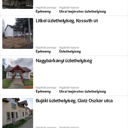
Ingatlan jellege
Ingatlan típusa
Építmény
Utcai bejáratos üzlethelyiség
Litkei üzlethelyiség, Kossuth út
Ingatlan jellege
Ingatlan típusa
Építmény
Üzlethelyiség
Nagybárkányi üzlethelyiség
Ingatlan jellege
Ingatlan típusa
Építmény
Utcai bejáratos üzlethelyiség
Bujáki üzlethelyiség, Glatz Oszkár utca
Ingatlan jellege
Ingatlan típusa