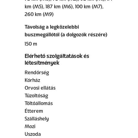
km (M5), 187 km (M6), 100 km (M7),
260 km (M9)
Távolság a legközelebbi
buszmegállótól (a dolgozók részére)
150 m
Elérhető szolgáltatások és
létesítmények
Rendőrség
Kórház
Orvosi ellátás
Tűzoltóság
Töltőállomás
Étterem
Szálláshely
Mozi
Uszoda