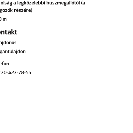
olság a legközelebbi buszmegállótól (a
gozók részére)
0 m
ntakt
ajdonos
gántulajdon
efon
/70-427-78-55