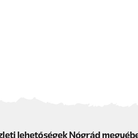
zleti lehetőségek Nógrád megyéb