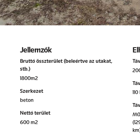
Jellemzők
El
Bruttó összterület (beleértve az utakat,
Táv
stb.)
200
1800m2
Táv
Szerkezet
110
beton
Táv
Nettó terület
M0 
600 m2
(12
km