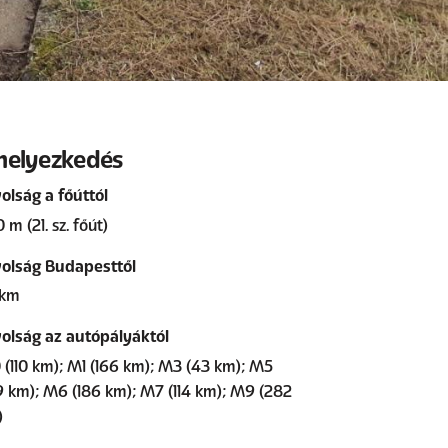
helyezkedés
olság a főúttól
 m (21. sz. főút)
olság Budapesttől
 km
olság az autópályáktól
(110 km); M1 (166 km); M3 (43 km); M5
9 km); M6 (186 km); M7 (114 km); M9 (282
)