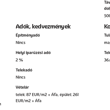
Táv
dol
50
Adók, kedvezmények
Ko
Építményadó
Tul
Nincs
ma
Helyi iparűzési adó
Tel
2 %
36
Telekadó
Nincs
Vételár
telek: 87 EUR/m2 + Áfa, épület: 261
EUR/m2 + Áfa
m