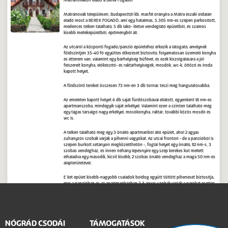
Mátranovákon eladó a Berek Fogadó!
Mátranovák településen, Budapesttől kb. másfél órányira a Mátra északi oldalán
eladó most a BEREK FOGADÓ, ami egy hatalmas, 5.305 nm-es szépen parkosított,
medencés telken található, 5 db lakó- illetve vendéglátó épületből, és számos
kisebb melléképületből, építményből áll.
Az utcáról a központi fogadó/panzió épületéhez érkezik a látogató, amelynek
földszintjén 35-40 fő együttes étkezését biztosító, folyamatosan üzemelő konyha
és étterem van, valamint egy bárhelyiség büfével, és ezek kiszolgálására a jól
felszerelt konyha, előkészítő- és raktárhelyiségek, mosdók, wc-k, öltöző és iroda
kapott helyet.
A földszinti tereket összesen 73 nm-en 3 db tornác teszi még hangulatosabbá.
Az emeleten kapott helyet 6 db saját fürdőszobával ellátott, egyenként 18 nm-es
apartmanszoba, mindegyik saját erkéllyel. Valamint ezen a szinten található még
egy tágas társalgó nagy erkéllyel, mosókonyha, raktár, további közös mosdó és
wc is.
A telken található még egy 3 önálló apartmanból álló épület, ahol 2 ágyas
zuhanyzós szobák várják a pihenni vágyókat. Az utcai fronton - de a panzióból is
szépen burkolt sétányon megközelíthetőn -, foglal helyet egy önálló, 112 nm-s, 3
szobás vendégház, és innen néhány lépésnyire egy szép kerekes kút mellett
elhaladva egy második, kicsit kisebb, 2 szobás önálló vendégház a maga 50 nm-es
alapterületével.
E két épület kisebb-nagyobb családok boldog együtt töltött pihenését biztosítja,
míg a panzióban és az apartmanházban 2-3 ágyas szobák várják a párokat esetleg
gyerekkel is.
A telken kapott helyet a házigazda birodalma is, ahol egy 223 nm-es családi ház
épült tágas, impozáns terekkel, nagy, kandallós nappalival, konyhával,
fürdőszobával és 2 hálóval, hatalmas tornácokkal, valamint a félszuterén szinten
NÓGRÁD CSODÁI
TÁMOGATÁSOK
nagy garázzsal és tárolókkal, kondiszobának alkalmas helyiségekkel.