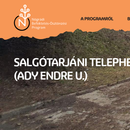
Ugrás
a
tartalomra
A PROGRAMRÓL
B
Én vagyok Nógrád
SALGÓTARJÁNI TELEPH
(ADY ENDRE U.)