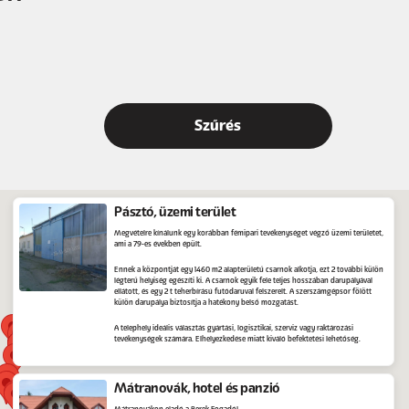
Pásztó, üzemi terület
Megvételre kínálunk egy korábban fémipari tevékenységet végző üzemi területet,
ami a 79-es években épült.
Ennek a központját egy 1460 m2 alapterületű csarnok alkotja, ezt 2 további külön
légterű helyiség egészíti ki. A csarnok egyik fele teljes hosszában darupályával
ellátott, és egy 2 t teherbírású futódaruval felszerelt. A szerszámgépsor fölött
külön darupálya biztosítja a hatékony belső mozgatást.
A telephely ideális választás gyártási, logisztikai, szerviz vagy raktározási
tevékenységek számára. Elhelyezkedése miatt kiváló befektetési lehetőség.
Mátranovák, hotel és panzió