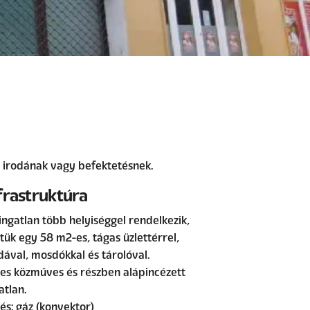
, irodának vagy befektetésnek.
frastruktúra
ingatlan több helyiséggel rendelkezik,
tük egy 58 m2-es, tágas üzlettérrel,
dával, mosdókkal és tárolóval.
jes közműves és részben alápincézett
atlan.
és: gáz (konvektor)