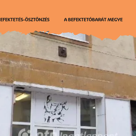
EFEKTETÉS-ÖSZTÖNZÉS
A BEFEKTETŐBARÁT MEGYE