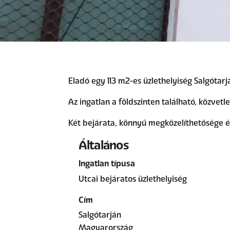
Eladó egy 113 m2-es üzlethelyiség Salgótarj
Az ingatlan a földszinten található, közvetle
Két bejárata, könnyű megközelíthetősége és
Általános
Ingatlan típusa
Utcai bejáratos üzlethelyiség
Cím
Salgótarján
Magyarország