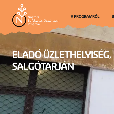
Ugrás
a
tartalomra
A PROGRAMRÓL
B
Én vagyok Nógrád
ELADÓ ÜZLETHELYISÉG,
SALGÓTARJÁN