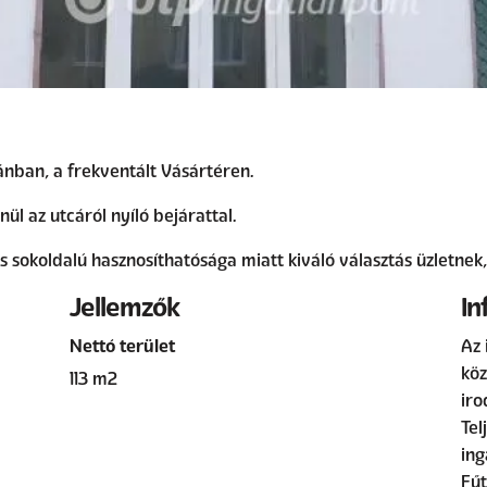
ánban, a frekventált Vásártéren.
nül az utcáról nyíló bejárattal.
 sokoldalú hasznosíthatósága miatt kiváló választás üzletnek
Jellemzők
In
Nettó terület
Az 
köz
113 m2
iro
Tel
ing
Fűt