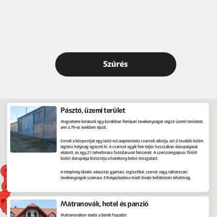
Pásztó, üzemi terület
Megvételre kínálunk egy korábban fémipari tevékenységet végző üzemi területet,
ami a 79-es években épült.
Ennek a központját egy 1460 m2 alapterületű csarnok alkotja, ezt 2 további külön
légterű helyiség egészíti ki. A csarnok egyik fele teljes hosszában darupályával
ellátott, és egy 2 t teherbírású futódaruval felszerelt. A szerszámgépsor fölött
külön darupálya biztosítja a hatékony belső mozgatást.
A telephely ideális választás gyártási, logisztikai, szerviz vagy raktározási
tevékenységek számára. Elhelyezkedése miatt kiváló befektetési lehetőség.
Mátranovák, hotel és panzió
Mátranovákon eladó a Berek Fogadó!