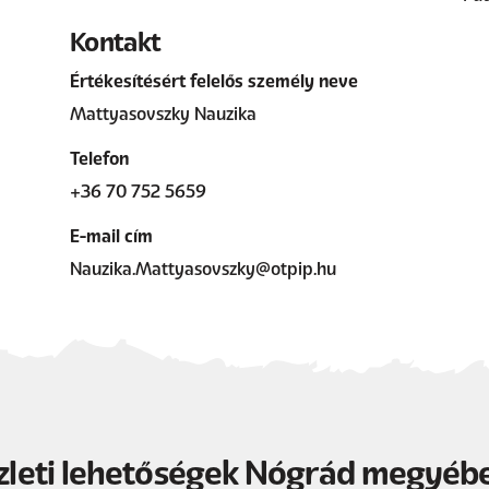
Kontakt
Értékesítésért felelős személy neve
Mattyasovszky Nauzika
Telefon
+36 70 752 5659
E-mail cím
Nauzika.Mattyasovszky@otpip.hu
zleti lehetőségek Nógrád megyéb