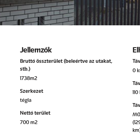
Jellemzők
El
Bruttó összterület (beleértve az utakat,
Táv
stb.)
0 k
1738m2
Táv
Szerkezet
110
tégla
Táv
Nettó terület
M0 
700 m2
(12
km