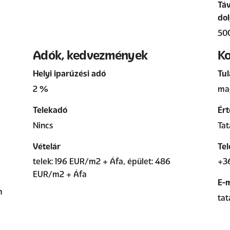
Táv
dol
50
Adók, kedvezmények
Ko
Helyi iparűzési adó
Tul
2 %
ma
Telekadó
Ért
Nincs
Tat
Vételár
Tel
telek: 196 EUR/m2 + Áfa, épület: 486
+3
EUR/m2 + Áfa
E-m
m
tat