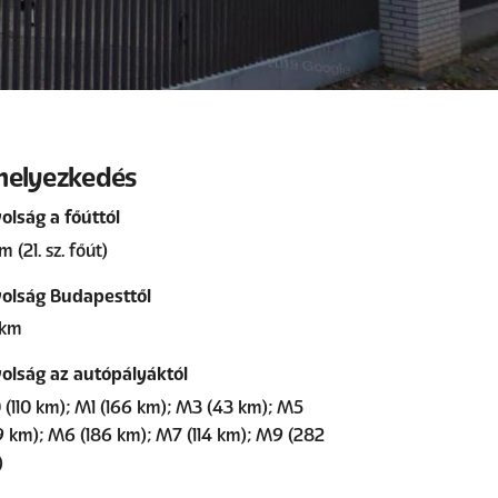
helyezkedés
olság a főúttól
m (21. sz. főút)
olság Budapesttől
 km
olság az autópályáktól
(110 km); M1 (166 km); M3 (43 km); M5
9 km); M6 (186 km); M7 (114 km); M9 (282
)