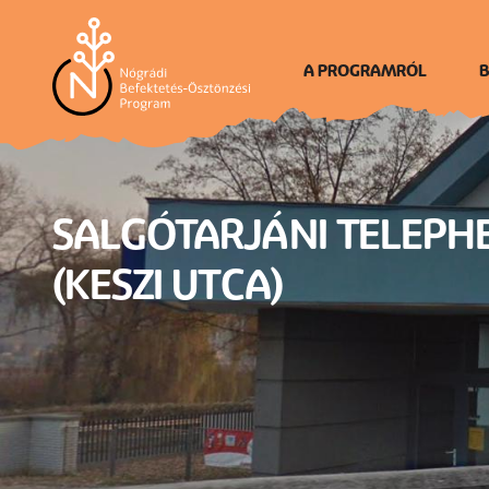
Ugrás
a
tartalomra
A PROGRAMRÓL
B
Én vagyok Nógrád
SALGÓTARJÁNI TELEPH
(KESZI UTCA)