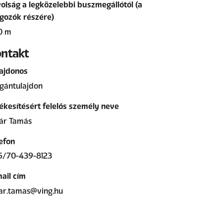
olság a legközelebbi buszmegállótól (a
gozók részére)
0 m
ntakt
ajdonos
gántulajdon
ékesítésért felelős személy neve
ár Tamás
efon
6/70-439-8123
ail cím
ar.tamas@ving.hu