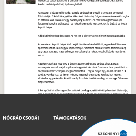
medencés telken található, 5 db lakó- illetve vendéglátó épületből, és számos
kisebb melléképületből, építményből áll.
Az utcáról a központi fogadó/panzió épületéhez érkezik a látogató, amelynek
földszintjén 35-40 fő együttes étkezését biztosító, folyamatosan üzemelő konyha
és étterem van, valamint egy bárhelyiség büfével, és ezek kiszolgálására a jól
felszerelt konyha, előkészítő- és raktárhelyiségek, mosdók, wc-k, öltöző és iroda
kapott helyet.
A földszinti tereket összesen 73 nm-en 3 db tornác teszi még hangulatosabbá.
Az emeleten kapott helyet 6 db saját fürdőszobával ellátott, egyenként 18 nm-es
apartmanszoba, mindegyik saját erkéllyel. Valamint ezen a szinten található még
egy tágas társalgó nagy erkéllyel, mosókonyha, raktár, további közös mosdó és
wc is.
A telken található még egy 3 önálló apartmanból álló épület, ahol 2 ágyas
zuhanyzós szobák várják a pihenni vágyókat. Az utcai fronton - de a panzióból is
szépen burkolt sétányon megközelíthetőn -, foglal helyet egy önálló, 112 nm-s, 3
szobás vendégház, és innen néhány lépésnyire egy szép kerekes kút mellett
elhaladva egy második, kicsit kisebb, 2 szobás önálló vendégház a maga 50 nm-es
alapterületével.
E két épület kisebb-nagyobb családok boldog együtt töltött pihenését biztosítja,
míg a panzióban és az apartmanházban 2-3 ágyas szobák várják a párokat esetleg
gyerekkel is.
A telken kapott helyet a házigazda birodalma is, ahol egy 223 nm-es családi ház
épült tágas, impozáns terekkel, nagy, kandallós nappalival, konyhával,
fürdőszobával és 2 hálóval, hatalmas tornácokkal, valamint a félszuterén szinten
NÓGRÁD CSODÁI
TÁMOGATÁSOK
nagy garázzsal és tárolókkal, kondiszobának alkalmas helyiségekkel.
Egyéb mezőgazdasági ingatlan, Bátonyterenye