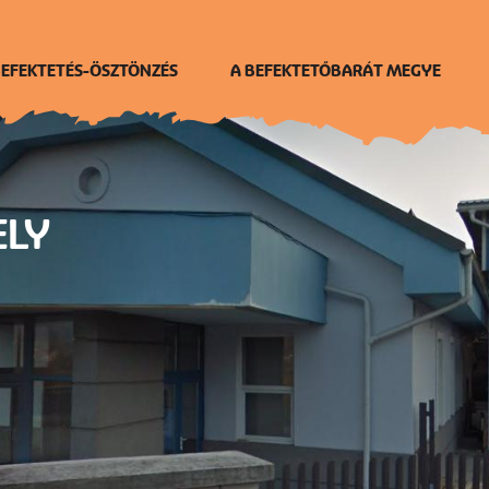
EFEKTETÉS-ÖSZTÖNZÉS
A BEFEKTETŐBARÁT MEGYE
ELY