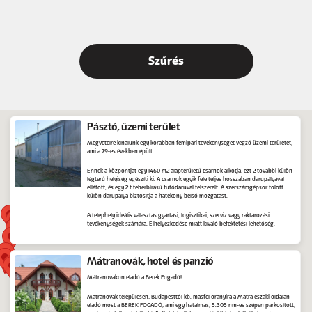
Pásztó, üzemi terület
Megvételre kínálunk egy korábban fémipari tevékenységet végző üzemi területet,
ami a 79-es években épült.
Ennek a központját egy 1460 m2 alapterületű csarnok alkotja, ezt 2 további külön
légterű helyiség egészíti ki. A csarnok egyik fele teljes hosszában darupályával
ellátott, és egy 2 t teherbírású futódaruval felszerelt. A szerszámgépsor fölött
külön darupálya biztosítja a hatékony belső mozgatást.
A telephely ideális választás gyártási, logisztikai, szerviz vagy raktározási
tevékenységek számára. Elhelyezkedése miatt kiváló befektetési lehetőség.
Mátranovák, hotel és panzió
Mátranovákon eladó a Berek Fogadó!
Mátranovák településen, Budapesttől kb. másfél órányira a Mátra északi oldalán
eladó most a BEREK FOGADÓ, ami egy hatalmas, 5.305 nm-es szépen parkosított,