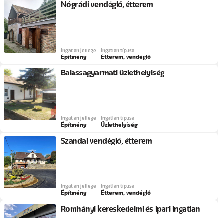
Nógrádi vendéglő, étterem
Ingatlan jellege
Ingatlan típusa
Építmény
Étterem, vendéglő
Balassagyarmati üzlethelyiség
Ingatlan jellege
Ingatlan típusa
Építmény
Üzlethelyiség
Szandai vendéglő, étterem
Ingatlan jellege
Ingatlan típusa
Építmény
Étterem, vendéglő
Romhányi kereskedelmi és ipari ingatlan