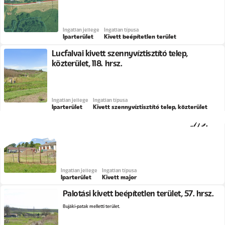
Ingatlan jellege
Ingatlan típusa
Iparterület
Kivett beépítetlen terület
Lucfalvai kivett szennyvíztisztító telep,
közterület, 118. hrsz.
Ingatlan jellege
Ingatlan típusa
Iparterület
Kivett szennyvíztisztító telep, közterület
Palotási kivett major, Ifjúság utca, 0127/9.
hrsz.
Ingatlan jellege
Ingatlan típusa
Iparterület
Kivett major
Palotási kivett beépítetlen terület, 57. hrsz.
Bujáki-patak melletti terület.