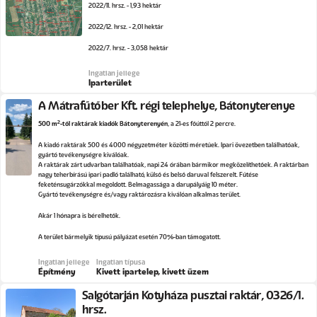
2022/11. hrsz. - 1,93 hektár
2022/12. hrsz. - 2,01 hektár
2022/7. hrsz. - 3,058 hektár
Ingatlan jellege
Iparterület
A Mátrafűtőber Kft. régi telephelye, Bátonyterenye
2
500 m
-től raktárak kiadók Bátonyterenyén
, a 21-es főúttól 2 percre.
A kiadó raktárak 500 és 4000 négyzetméter közötti méretűek. Ipari övezetben találhatóak,
gyártó tevékenységre kiválóak.
A raktárak zárt udvarban találhatóak, napi 24 órában bármikor megközelíthetőek. A raktárban
nagy teherbírású ipari padló található, külső és belső daruval felszerelt. Fűtése
feketénsugárzókkal megoldott. Belmagassága a darupályáig 10 méter.
Gyártó tevékenységre és/vagy raktározásra kiválóan alkalmas terület.
Akár 1 hónapra is bérelhetők.
A terület bármelyik típusú pályázat esetén 70%-ban támogatott.
Ingatlan jellege
Ingatlan típusa
Építmény
Kivett ipartelep, kivett üzem
Salgótarján Kotyháza pusztai raktár, 0326/1.
hrsz.