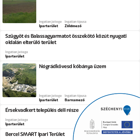
Ingatlan jellege
Ingatlan típusa
Iparterület
Zöldmező
Szügyöt és Balassagyarmatot összekötő közút nyugati
oldalán elterülő terület
Ingatlan jellege
Iparterület
Nógrádkövesd kőbánya üzem
Ingatlan jellege
Ingatlan típusa
Iparterület
Barnamező
Érsekvadkert település déli része
Ingatlan jellege
Iparterület
Bercel SMART Ipari Terület