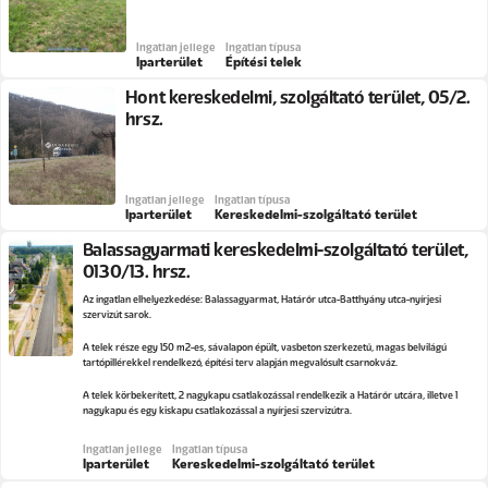
Ingatlan jellege
Ingatlan típusa
Iparterület
Építési telek
Hont kereskedelmi, szolgáltató terület, 05/2.
hrsz.
Ingatlan jellege
Ingatlan típusa
Iparterület
Kereskedelmi-szolgáltató terület
Balassagyarmati kereskedelmi-szolgáltató terület,
0130/13. hrsz.
Az ingatlan elhelyezkedése: Balassagyarmat, Határőr utca-Batthyány utca-nyírjesi
szervizút sarok.
A telek része egy 150 m2-es, sávalapon épült, vasbeton szerkezetű, magas belvilágú
tartópillérekkel rendelkező, építési terv alapján megvalósult csarnokváz.
A telek körbekerített, 2 nagykapu csatlakozással rendelkezik a Határőr utcára, illetve 1
nagykapu és egy kiskapu csatlakozással a nyírjesi szervizútra.
Ingatlan jellege
Ingatlan típusa
Iparterület
Kereskedelmi-szolgáltató terület