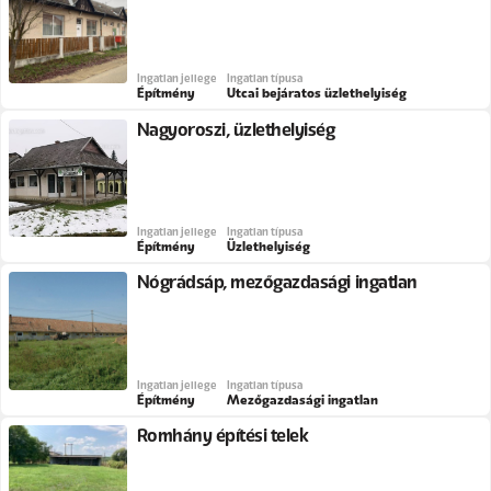
Ingatlan jellege
Ingatlan típusa
Építmény
Utcai bejáratos üzlethelyiség
Nagyoroszi, üzlethelyiség
Ingatlan jellege
Ingatlan típusa
Építmény
Üzlethelyiség
Nógrádsáp, mezőgazdasági ingatlan
Ingatlan jellege
Ingatlan típusa
Építmény
Mezőgazdasági ingatlan
Romhány építési telek