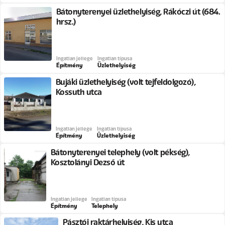
Bátonyterenyei üzlethelyiség, Rákóczi út (684.
hrsz.)
Ingatlan jellege
Ingatlan típusa
Építmény
Üzlethelyiség
Bujáki üzlethelyiség (volt tejfeldolgozó),
Kossuth utca
Ingatlan jellege
Ingatlan típusa
Építmény
Üzlethelyiség
Bátonyterenyei telephely (volt pékség),
Kosztolányi Dezső út
Ingatlan jellege
Ingatlan típusa
Építmény
Telephely
Pásztói raktárhelyiség, Kis utca