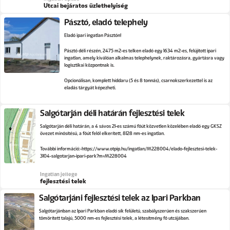
Utcai bejáratos üzlethelyiség
Pásztó, eladó telephely
Eladó ipari ingatlan Pásztón!
Pásztó déli részén, 2475 m2-es telken eladó egy 1634 m2-es, felújított ipari
ingatlan, amely kiválóan alkalmas telephelynek, raktározásra, gyártásra vagy
logisztikai központnak is.
Opcionálisan, komplett híddaru (5 és 8 tonnás), csarnokszerkezettel is az
eladás tárgyát képezheti.
Salgótarján déli határán fejlesztési telek
Salgótarján déli határán, a 4 sávos 21-es számú főút közvetlen közelében eladó egy GKSZ
övezet minősítésű, a főút felől elkerített, 8128 nm-es ingatlan.
További információ:
https://www.otpip.hu/ingatlan/M228004/elado-fejlesztesi-telek-
3104-salgotarjan-ipari-park?m=M228004
Ingatlan jellege
fejlesztési telek
Salgótarjáni fejlesztési telek az Ipari Parkban
Salgótarjánban az Ipari Parkban eladó sík felületű, szabályszerűen és szakszerűen
tömörített talajú, 5000 nm-es fejlesztési telek, a létesítmény fő utcájában.