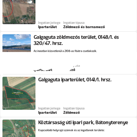
Ingatlan jellege
Ingatlan típusa
Iparterület
Zöldmező és barnamező
Galgaguta zöldmezős terület, 0148/1. és
320/47. hrsz.
Az ingatlan közvetlenül a 2108-as főútra csatlakozik.
Ingatlan jellege
Ingatlan típusa
Iparterület
Zöldmező
Galgaguta iparterület, 0141/1. hrsz.
Ingatlan jellege
Ingatlan típusa
Iparterület
Zöldmező
Köztársaság úti ipari park, Bátonyterenye
Kapcsolódó helyrajzi számok és az ingatlanok területe: