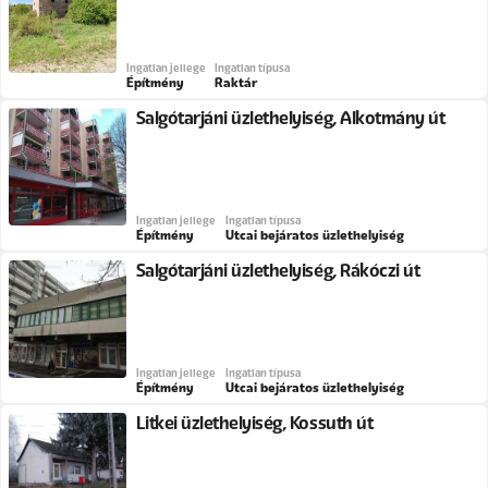
Ingatlan jellege
Ingatlan típusa
Építmény
Raktár
Salgótarjáni üzlethelyiség, Alkotmány út
Ingatlan jellege
Ingatlan típusa
Építmény
Utcai bejáratos üzlethelyiség
Salgótarjáni üzlethelyiség, Rákóczi út
Ingatlan jellege
Ingatlan típusa
Építmény
Utcai bejáratos üzlethelyiség
Litkei üzlethelyiség, Kossuth út