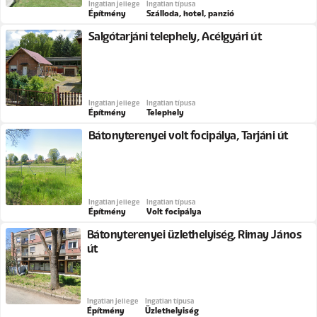
Ingatlan jellege
Ingatlan típusa
Építmény
Szálloda, hotel, panzió
Salgótarjáni telephely, Acélgyári út
Ingatlan jellege
Ingatlan típusa
Építmény
Telephely
Bátonyterenyei volt focipálya, Tarjáni út
Ingatlan jellege
Ingatlan típusa
Építmény
Volt focipálya
Bátonyterenyei üzlethelyiség, Rimay János
út
Ingatlan jellege
Ingatlan típusa
Építmény
Üzlethelyiség