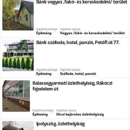
Bánk vegyes /lakó- és kereskedelmi/ terület
Ingatlan jellege
Ingatlan típusa
Építmény
Vegyes /lakó- és kereskedelmi/ terület
Bánk szálloda, hotel, panzió, Petőfi út 77.
Ingatlan jellege
Ingatlan típusa
Építmény
Szálloda, hotel, panzió
Balassagyarmati üzlethelyiség, Rákóczi
fejedelem út
Ingatlan jellege
Ingatlan típusa
Építmény
Utcai bejáratos üzlethelyiség
Ipolyszög, üzlethelyiség