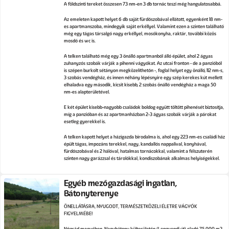
A földszinti tereket összesen 73 nm-en 3 db tornác teszi még hangulatosabbá.
Az emeleten kapott helyet 6 db saját fürdőszobával ellátott, egyenként 18 nm-
es apartmanszoba, mindegyik saját erkéllyel. Valamint ezen a szinten található
még egy tágas társalgó nagy erkéllyel, mosókonyha, raktár, további közös
mosdó és wc is.
A telken található még egy 3 önálló apartmanból álló épület, ahol 2 ágyas
zuhanyzós szobák várják a pihenni vágyókat. Az utcai fronton - de a panzióból
is szépen burkolt sétányon megközelíthetőn -, foglal helyet egy önálló, 112 nm-s,
3 szobás vendégház, és innen néhány lépésnyire egy szép kerekes kút mellett
elhaladva egy második, kicsit kisebb, 2 szobás önálló vendégház a maga 50
nm-es alapterületével.
E két épület kisebb-nagyobb családok boldog együtt töltött pihenését biztosítja,
míg a panzióban és az apartmanházban 2-3 ágyas szobák várják a párokat
esetleg gyerekkel is.
A telken kapott helyet a házigazda birodalma is, ahol egy 223 nm-es családi ház
épült tágas, impozáns terekkel, nagy, kandallós nappalival, konyhával,
fürdőszobával és 2 hálóval, hatalmas tornácokkal, valamint a félszuterén
szinten nagy garázzsal és tárolókkal, kondiszobának alkalmas helyiségekkel.
Egyéb mezőgazdasági ingatlan,
Bátonyterenye
ÖNELLÁTÁSRA, NYUGODT, TERMÉSZETKÖZELI ÉLETRE VÁGYÓK
FIGYELMÉBE!
Nógrád megyében, Nagybátony külterületén (Lengyendi út) eladó 75.000 m2