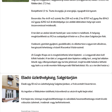
földterület. (7,5 ha).
Beépíthető 1,5 %. Tiszta levegőjű, jó energiájú, nyugodt környezet.
Besorolás: 1ha 449 m2 szántó, 1ha 259 m2 erdő, 2 ha 8707 m2 gyep, 1ha 8943
m2 gyep, 6292 m2 drótkötélpálya (ez utóbbi időközben helyrajzi szám
összevonással módosult) .
A terület az utolsó lakott háztól pár száz méterre található. A helység
megközelíthető az M3-as autópályáról letérve a 21-es úton Salgótarján felé.
Vadászni, gombát gyűjteni, gazdálkodni, és állattartásra egyaránt alkalmas,
horgászati lehetőség a közeli Maconkai Víztározónál.
(A Google Maps-on is megtekinthető, lehet léptetni - a Lengyendi úton kell
kifelé haladni. A terület a Lengyendi úton léptetve addig tart, amíg bal oldalon
látunk egy villanyoszlopot egy turista jelzéssel, majd tovább haladva látható
egy balra az erdő mentén felkanyarodó föld bekötőút. Kb. az a terület határa.)
Eladó üzlethelyiség, Salgótarján
Eladó egy 113 m2-es üzlethelyiség Salgótarjánban, a frekventált Vásártéren.
Az ingatlan a földszinten található, közvetlenül az utcáról nyíló bejárattal.
Két bejárata, könnyű megközelíthetősége és sokoldalú hasznosíthatósága miatt kiváló
választás üzletnek, irodának vagy befektetésnek.
Ingatlan típusa