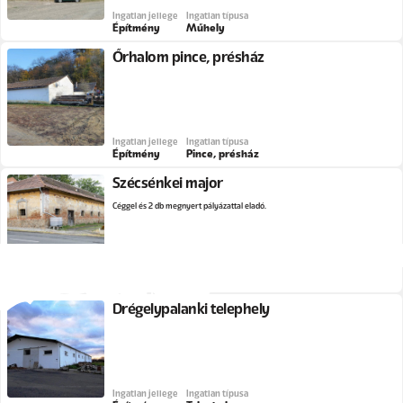
Ingatlan jellege
Ingatlan típusa
Építmény
Műhely
Őrhalom pince, présház
Ingatlan jellege
Ingatlan típusa
Építmény
Pince, présház
Szécsénkei major
Céggel és 2 db megnyert pályázattal eladó.
Ingatlan jellege
Ingatlan típusa
Építmény
Major
Drégelypalánki telephely
Ingatlan jellege
Ingatlan típusa