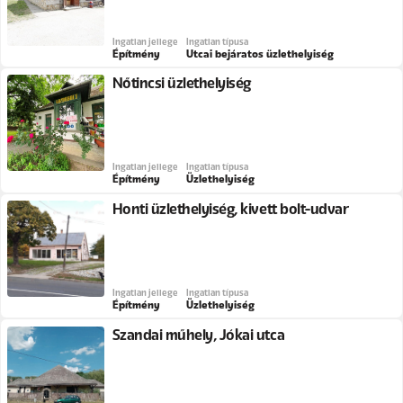
Ingatlan jellege
Ingatlan típusa
Építmény
Utcai bejáratos üzlethelyiség
Nőtincsi üzlethelyiség
Ingatlan jellege
Ingatlan típusa
Építmény
Üzlethelyiség
Honti üzlethelyiség, kivett bolt-udvar
Ingatlan jellege
Ingatlan típusa
Építmény
Üzlethelyiség
Szandai műhely, Jókai utca