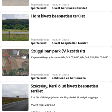
Ingatlan jellege
Ingatlan típusa
Iparterület
Kivett beruházási terület
Hont kivett beépítetlen terület
Ingatlan jellege
Ingatlan típusa
Iparterület
Kivett beépítetlen terület
Szügyi ipari park (Mikszáth út)
Kapcsolódó helyrajzi számok: 024/143, 024/145, 024/146, 024/148, 024/150
Ingatlan jellege
Ingatlan típusa
Iparterület
Zöldmező és barnamező
Szécsény, Kerülő úti kivett beépítetlen
terület
A terület több helyrajzi szám alatti ingatlanból áll, melyek nagysága:
1982/15 hrsz.: 4.000 m2