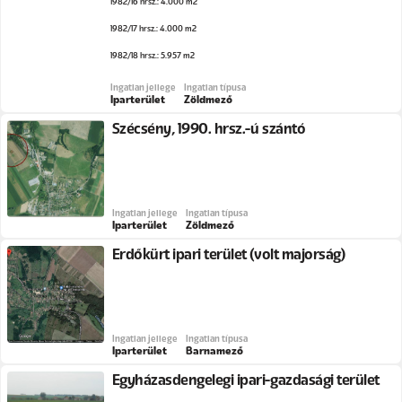
1982/16 hrsz.: 4.000 m2
1982/17 hrsz.: 4.000 m2
1982/18 hrsz.: 5.957 m2
Ingatlan jellege
Ingatlan típusa
Iparterület
Zöldmező
Szécsény, 1990. hrsz.-ú szántó
Ingatlan jellege
Ingatlan típusa
Iparterület
Zöldmező
Erdőkürt ipari terület (volt majorság)
Ingatlan jellege
Ingatlan típusa
Iparterület
Barnamező
Egyházasdengelegi ipari-gazdasági terület