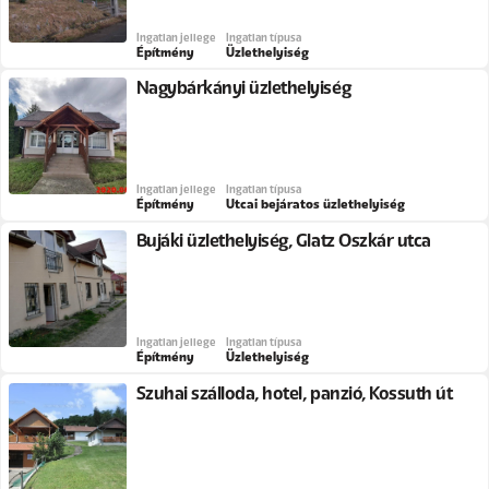
Ingatlan jellege
Ingatlan típusa
Építmény
Üzlethelyiség
Nagybárkányi üzlethelyiség
Ingatlan jellege
Ingatlan típusa
Építmény
Utcai bejáratos üzlethelyiség
Bujáki üzlethelyiség, Glatz Oszkár utca
Ingatlan jellege
Ingatlan típusa
Építmény
Üzlethelyiség
Szuhai szálloda, hotel, panzió, Kossuth út