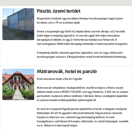
Pásztó, üzemi terület
Megvételre kínálunk egy korábban fémipari tevékenységet végző üzemi
területet, ami a 79-es években épült.
Ennek a központját egy 1460 m2 alapterületű csarnok alkotja, ezt 2 további
külön légterű helyiség egészíti ki. A csarnok egyik fele teljes hosszában
darupályával ellátott, és egy 2 t teherbírású futódaruval felszerelt. A
szerszámgépsor fölött külön darupálya biztosítja a hatékony belső mozgatást.
A telephely ideális választás gyártási, logisztikai, szerviz vagy raktározási
tevékenységek számára. Elhelyezkedése miatt kiváló befektetési lehetőség.
Mátranovák, hotel és panzió
Mátranovákon eladó a Berek Fogadó!
Mátranovák településen, Budapesttől kb. másfél órányira a Mátra északi
oldalán eladó most a BEREK FOGADÓ, ami egy hatalmas, 5.305 nm-es szépen
parkosított, medencés telken található, 5 db lakó- illetve vendéglátó épületből,
és számos kisebb melléképületből, építményből áll.
Az utcáról a központi fogadó/panzió épületéhez érkezik a látogató, amelynek
földszintjén 35-40 fő együttes étkezését biztosító, folyamatosan üzemelő
konyha és étterem van, valamint egy bárhelyiség büfével, és ezek
kiszolgálására a jól felszerelt konyha, előkészítő- és raktárhelyiségek, mosdók,
wc-k, öltöző és iroda kapott helyet.