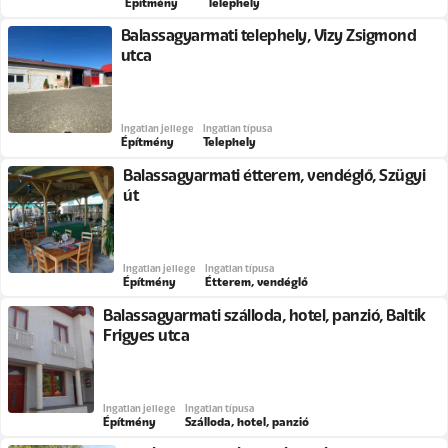
Építmény
Telephely
Balassagyarmati telephely, Vizy Zsigmond
utca
Ingatlan jellege
Ingatlan típusa
Építmény
Telephely
Balassagyarmati étterem, vendéglő, Szügyi
út
Ingatlan jellege
Ingatlan típusa
Építmény
Étterem, vendéglő
Balassagyarmati szálloda, hotel, panzió, Baltik
Frigyes utca
Ingatlan jellege
Ingatlan típusa
Építmény
Szálloda, hotel, panzió