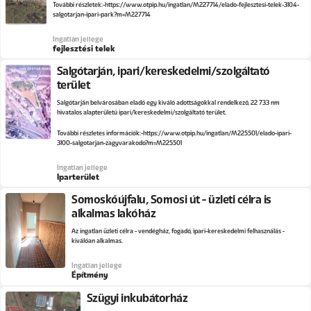
További részletek:
https://www.otpip.hu/ingatlan/M227714/elado-fejlesztesi-telek-3104-
salgotarjan-ipari-park?m=M227714
Ingatlan jellege
fejlesztési telek
Salgótarján, ipari/kereskedelmi/szolgáltató
terület
Salgótarján belvárosában eladó egy kiváló adottságokkal rendelkező, 22 733 nm
hivatalos alapterületű ipari/kereskedelmi/szolgáltató terület.
További részletes információk:
https://www.otpip.hu/ingatlan/M225501/elado-ipari-
3100-salgotarjan-zagyvarakodo?m=M225501
Ingatlan jellege
Iparterület
Somoskőújfalu, Somosi út - üzleti célra is
alkalmas lakóház
Az ingatlan üzleti célra - vendégház, fogadó, ipari-kereskedelmi felhasználás -
kiválóan alkalmas.
Ingatlan jellege
Építmény
Szügyi inkubátorház