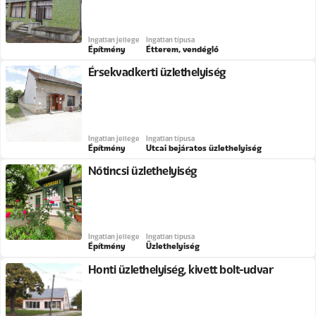
Ingatlan jellege
Ingatlan típusa
Építmény
Étterem, vendéglő
Érsekvadkerti üzlethelyiség
Ingatlan jellege
Ingatlan típusa
Építmény
Utcai bejáratos üzlethelyiség
Nőtincsi üzlethelyiség
Ingatlan jellege
Ingatlan típusa
Építmény
Üzlethelyiség
Honti üzlethelyiség, kivett bolt-udvar