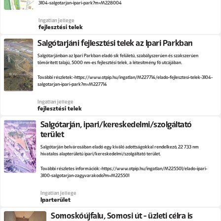
3104-salgotarjan-ipari-park?m=M228004
Ingatlan jellege
fejlesztési telek
Salgótarjáni fejlesztési telek az Ipari Parkban
Salgótarjánban az Ipari Parkban eladó sík felületű, szabályszerűen és szakszerűen
tömörített talajú, 5000 nm-es fejlesztési telek, a létesítmény fő utcájában.
További részletek:
https://www.otpip.hu/ingatlan/M227714/elado-fejlesztesi-telek-3104-
salgotarjan-ipari-park?m=M227714
Ingatlan jellege
fejlesztési telek
Salgótarján, ipari/kereskedelmi/szolgáltató
terület
Salgótarján belvárosában eladó egy kiváló adottságokkal rendelkező, 22 733 nm
hivatalos alapterületű ipari/kereskedelmi/szolgáltató terület.
További részletes információk:
https://www.otpip.hu/ingatlan/M225501/elado-ipari-
3100-salgotarjan-zagyvarakodo?m=M225501
Ingatlan jellege
Iparterület
Somoskőújfalu, Somosi út - üzleti célra is