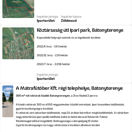
Ingatlan jellege
Ingatlan típusa
Iparterület
Zöldmező
Köztársaság úti ipari park, Bátonyterenye
Kapcsolódó helyrajzi számok és az ingatlanok területe:
2022/11. hrsz. - 1,93 hektár
2022/12. hrsz. - 2,01 hektár
2022/7. hrsz. - 3,058 hektár
Ingatlan jellege
Iparterület
A Mátrafűtőber Kft. régi telephelye, Bátonyterenye
2
500 m
-től raktárak kiadók Bátonyterenyén
, a 21-es főúttól 2 percre.
A kiadó raktárak 500 és 4000 négyzetméter közötti méretűek. Ipari övezetben találhatóak,
gyártó tevékenységre kiválóak.
A raktárak zárt udvarban találhatóak, napi 24 órában bármikor megközelíthetőek. A raktárban
nagy teherbírású ipari padló található, külső és belső daruval felszerelt. Fűtése
feketénsugárzókkal megoldott. Belmagassága a darupályáig 10 méter.
Gyártó tevékenységre és/vagy raktározásra kiválóan alkalmas terület.