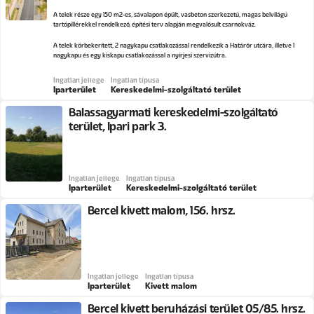
A telek része egy 150 m2-es, sávalapon épült, vasbeton szerkezetű, magas belvilágú
tartópillérekkel rendelkező, építési terv alapján megvalósult csarnokváz.
A telek körbekerített, 2 nagykapu csatlakozással rendelkezik a Határőr utcára, illetve 1
nagykapu és egy kiskapu csatlakozással a nyírjesi szervizútra.
Ingatlan jellege
Ingatlan típusa
Iparterület
Kereskedelmi-szolgáltató terület
Balassagyarmati kereskedelmi-szolgáltató
terület, Ipari park 3.
Ingatlan jellege
Ingatlan típusa
Iparterület
Kereskedelmi-szolgáltató terület
Bercel kivett malom, 156. hrsz.
Ingatlan jellege
Ingatlan típusa
Iparterület
Kivett malom
Bercel kivett beruházási terület 05/85. hrsz.