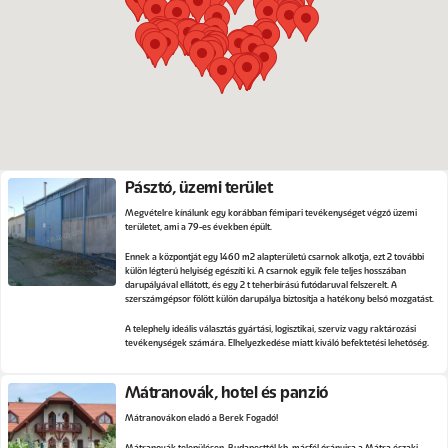
Pásztó, üzemi terület
Megvételre kínálunk egy korábban fémipari tevékenységet végző üzemi
területet, ami a 79-es években épült.
Ennek a központját egy 1460 m2 alapterületű csarnok alkotja, ezt 2 további
külön légterű helyiség egészíti ki. A csarnok egyik fele teljes hosszában
darupályával ellátott, és egy 2 t teherbírású futódaruval felszerelt. A
szerszámgépsor fölött külön darupálya biztosítja a hatékony belső mozgatást.
A telephely ideális választás gyártási, logisztikai, szerviz vagy raktározási
tevékenységek számára. Elhelyezkedése miatt kiváló befektetési lehetőség.
Mátranovák, hotel és panzió
Mátranovákon eladó a Berek Fogadó!
Mátranovák településen, Budapesttől kb. másfél órányira a Mátra északi