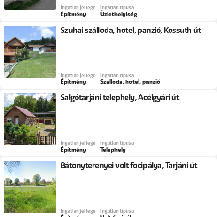
Ingatlan jellege
Ingatlan típusa
Építmény
Üzlethelyiség
Szuhai szálloda, hotel, panzió, Kossuth út
Ingatlan jellege
Ingatlan típusa
Építmény
Szálloda, hotel, panzió
Salgótarjáni telephely, Acélgyári út
Ingatlan jellege
Ingatlan típusa
Építmény
Telephely
Bátonyterenyei volt focipálya, Tarjáni út
Ingatlan jellege
Ingatlan típusa