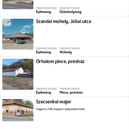
Ingatlan jellege
Ingatlan típusa
Építmény
Üzlethelyiség
Szandai műhely, Jókai utca
Ingatlan jellege
Ingatlan típusa
Építmény
Műhely
Őrhalom pince, présház
Ingatlan jellege
Ingatlan típusa
Építmény
Pince, présház
Szécsénkei major
Céggel és 2 db megnyert pályázattal eladó.
Ingatlan jellege
Ingatlan típusa