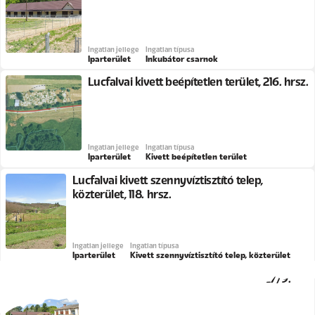
Ingatlan jellege
Ingatlan típusa
Iparterület
Inkubátor csarnok
Lucfalvai kivett beépítetlen terület, 216. hrsz.
Ingatlan jellege
Ingatlan típusa
Iparterület
Kivett beépítetlen terület
Lucfalvai kivett szennyvíztisztító telep,
közterület, 118. hrsz.
Ingatlan jellege
Ingatlan típusa
Iparterület
Kivett szennyvíztisztító telep, közterület
Palotási kivett major, Ifjúság utca, 0127/9.
hrsz.