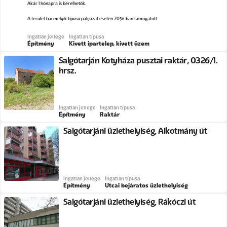
Akár 1 hónapra is bérelhetők.
A terület bármelyik típusú pályázat esetén 70%-ban támogatott.
Ingatlan jellege
Ingatlan típusa
Építmény
Kivett ipartelep, kivett üzem
Salgótarján Kotyháza pusztai raktár, 0326/1.
hrsz.
Ingatlan jellege
Ingatlan típusa
Építmény
Raktár
Salgótarjáni üzlethelyiség, Alkotmány út
Ingatlan jellege
Ingatlan típusa
Építmény
Utcai bejáratos üzlethelyiség
Salgótarjáni üzlethelyiség, Rákóczi út