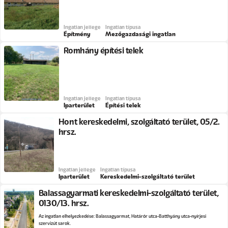
Ingatlan jellege
Ingatlan típusa
Építmény
Mezőgazdasági ingatlan
Romhány építési telek
Ingatlan jellege
Ingatlan típusa
Iparterület
Építési telek
Hont kereskedelmi, szolgáltató terület, 05/2.
hrsz.
Ingatlan jellege
Ingatlan típusa
Iparterület
Kereskedelmi-szolgáltató terület
Balassagyarmati kereskedelmi-szolgáltató terület,
0130/13. hrsz.
Az ingatlan elhelyezkedése: Balassagyarmat, Határőr utca-Batthyány utca-nyírjesi
szervizút sarok.