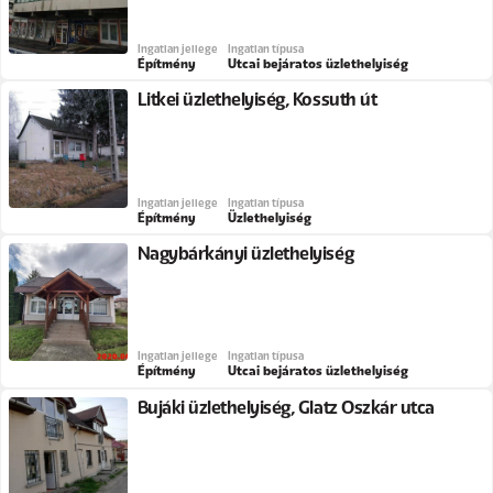
Ingatlan jellege
Ingatlan típusa
Építmény
Utcai bejáratos üzlethelyiség
Litkei üzlethelyiség, Kossuth út
Ingatlan jellege
Ingatlan típusa
Építmény
Üzlethelyiség
Nagybárkányi üzlethelyiség
Ingatlan jellege
Ingatlan típusa
Építmény
Utcai bejáratos üzlethelyiség
Bujáki üzlethelyiség, Glatz Oszkár utca