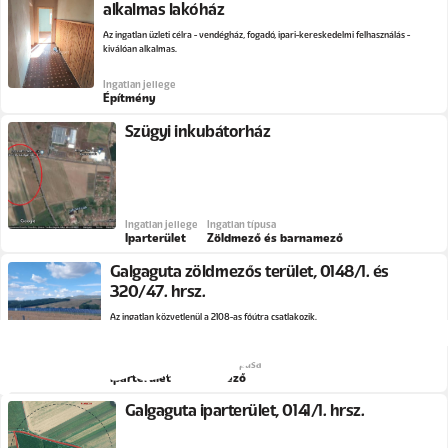
alkalmas lakóház
Az ingatlan üzleti célra - vendégház, fogadó, ipari-kereskedelmi felhasználás -
kiválóan alkalmas.
Ingatlan jellege
Építmény
Szügyi inkubátorház
Ingatlan jellege
Ingatlan típusa
Iparterület
Zöldmező és barnamező
Galgaguta zöldmezős terület, 0148/1. és
320/47. hrsz.
Az ingatlan közvetlenül a 2108-as főútra csatlakozik.
Ingatlan jellege
Ingatlan típusa
Iparterület
Zöldmező
Galgaguta iparterület, 0141/1. hrsz.