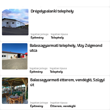
Építmény
Major
Drégelypalánki telephely
Ingatlan jellege
Ingatlan típusa
Építmény
Telephely
Balassagyarmati telephely, Vizy Zsigmond
utca
Ingatlan jellege
Ingatlan típusa
Építmény
Telephely
Balassagyarmati étterem, vendéglő, Szügyi
út
Ingatlan jellege
Ingatlan típusa
Építmény
Étterem, vendéglő