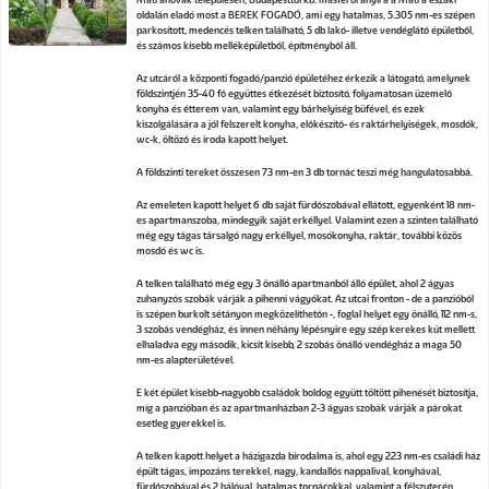
oldalán eladó most a BEREK FOGADÓ, ami egy hatalmas, 5.305 nm-es szépen
parkosított, medencés telken található, 5 db lakó- illetve vendéglátó épületből,
és számos kisebb melléképületből, építményből áll.
Az utcáról a központi fogadó/panzió épületéhez érkezik a látogató, amelynek
földszintjén 35-40 fő együttes étkezését biztosító, folyamatosan üzemelő
konyha és étterem van, valamint egy bárhelyiség büfével, és ezek
kiszolgálására a jól felszerelt konyha, előkészítő- és raktárhelyiségek, mosdók,
wc-k, öltöző és iroda kapott helyet.
A földszinti tereket összesen 73 nm-en 3 db tornác teszi még hangulatosabbá.
Az emeleten kapott helyet 6 db saját fürdőszobával ellátott, egyenként 18 nm-
es apartmanszoba, mindegyik saját erkéllyel. Valamint ezen a szinten található
még egy tágas társalgó nagy erkéllyel, mosókonyha, raktár, további közös
mosdó és wc is.
A telken található még egy 3 önálló apartmanból álló épület, ahol 2 ágyas
zuhanyzós szobák várják a pihenni vágyókat. Az utcai fronton - de a panzióból
is szépen burkolt sétányon megközelíthetőn -, foglal helyet egy önálló, 112 nm-s,
3 szobás vendégház, és innen néhány lépésnyire egy szép kerekes kút mellett
elhaladva egy második, kicsit kisebb, 2 szobás önálló vendégház a maga 50
nm-es alapterületével.
E két épület kisebb-nagyobb családok boldog együtt töltött pihenését biztosítja,
míg a panzióban és az apartmanházban 2-3 ágyas szobák várják a párokat
esetleg gyerekkel is.
A telken kapott helyet a házigazda birodalma is, ahol egy 223 nm-es családi ház
épült tágas, impozáns terekkel, nagy, kandallós nappalival, konyhával,
fürdőszobával és 2 hálóval, hatalmas tornácokkal, valamint a félszuterén