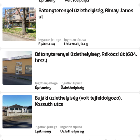
Építmény
Volt focipálya
Bátonyterenyei üzlethelyiség, Rimay János
út
Ingatlan jellege
Ingatlan típusa
Építmény
Üzlethelyiség
Bátonyterenyei üzlethelyiség, Rákóczi út (684.
hrsz.)
Ingatlan jellege
Ingatlan típusa
Építmény
Üzlethelyiség
Bujáki üzlethelyiség (volt tejfeldolgozó),
Kossuth utca
Ingatlan jellege
Ingatlan típusa
Építmény
Üzlethelyiség