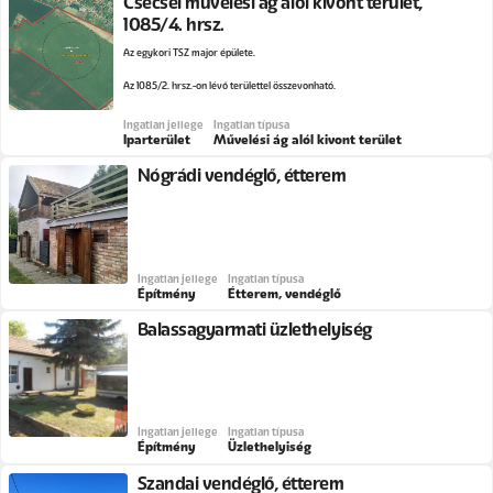
Csécsei művelési ág alól kivont terület,
1085/4. hrsz.
Az egykori TSZ major épülete.
Az 1085/2. hrsz.-on lévő területtel összevonható.
Ingatlan jellege
Ingatlan típusa
Iparterület
Művelési ág alól kivont terület
Nógrádi vendéglő, étterem
Ingatlan jellege
Ingatlan típusa
Építmény
Étterem, vendéglő
Balassagyarmati üzlethelyiség
Ingatlan jellege
Ingatlan típusa
Építmény
Üzlethelyiség
Szandai vendéglő, étterem