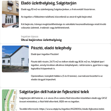
Eladó üzlethelyiség, Salgótarján
Eladó egy 113 m2-es üzlethelyiség Salgótarjánban, a frekventált Vásártéren.
Az ingatlan a földszinten található, közvetlenül az utcáról nyíló bejárattal.
Két bejárata, könnyű megközelíthetősége és sokoldalú hasznosíthatósága miatt kiváló
választás üzletnek, irodának vagy befektetésnek.
Ingatlan típusa
Utcai bejáratos üzlethelyiség
Pásztó, eladó telephely
Eladó ipari ingatlan Pásztón!
Pásztó déli részén, 2475 m2-es telken eladó egy 1634 m2-es, felújított ipari
ingatlan, amely kiválóan alkalmas telephelynek, raktározásra, gyártásra vagy
logisztikai központnak is.
Opcionálisan, komplett híddaru (5 és 8 tonnás), csarnokszerkezettel is az
eladás tárgyát képezheti.
Salgótarján déli határán fejlesztési telek
Salgótarján déli határán, a 4 sávos 21-es számú főút közvetlen közelében eladó egy GKSZ
övezet minősítésű, a főút felől elkerített, 8128 nm-es ingatlan.
További információ:
https://www.otpip.hu/ingatlan/M228004/elado-fejlesztesi-telek-