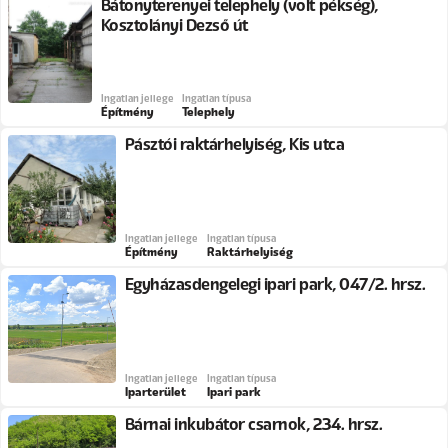
Bátonyterenyei telephely (volt pékség),
Kosztolányi Dezső út
Ingatlan jellege
Ingatlan típusa
Építmény
Telephely
Pásztói raktárhelyiség, Kis utca
Ingatlan jellege
Ingatlan típusa
Építmény
Raktárhelyiség
Egyházasdengelegi ipari park, 047/2. hrsz.
Ingatlan jellege
Ingatlan típusa
Iparterület
Ipari park
Bárnai inkubátor csarnok, 234. hrsz.