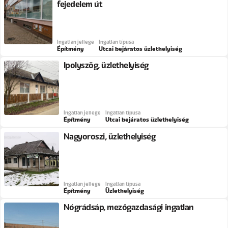
fejedelem út
Ingatlan jellege
Ingatlan típusa
Építmény
Utcai bejáratos üzlethelyiség
Ipolyszög, üzlethelyiség
Ingatlan jellege
Ingatlan típusa
Építmény
Utcai bejáratos üzlethelyiség
Nagyoroszi, üzlethelyiség
Ingatlan jellege
Ingatlan típusa
Építmény
Üzlethelyiség
Nógrádsáp, mezőgazdasági ingatlan