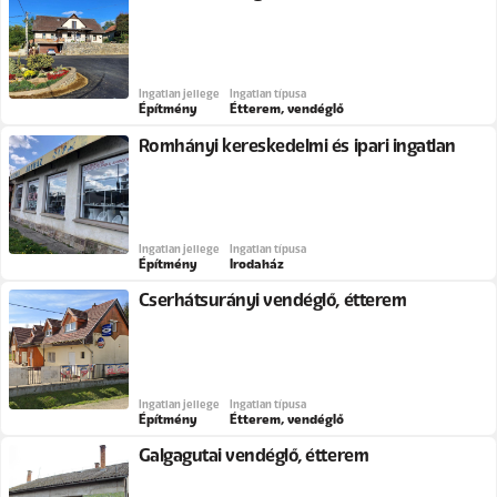
Ingatlan jellege
Ingatlan típusa
Építmény
Étterem, vendéglő
Romhányi kereskedelmi és ipari ingatlan
Ingatlan jellege
Ingatlan típusa
Építmény
Irodaház
Cserhátsurányi vendéglő, étterem
Ingatlan jellege
Ingatlan típusa
Építmény
Étterem, vendéglő
Galgagutai vendéglő, étterem