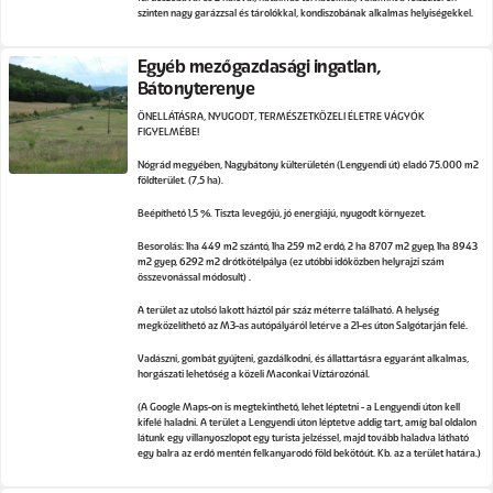
szinten nagy garázzsal és tárolókkal, kondiszobának alkalmas helyiségekkel.
Egyéb mezőgazdasági ingatlan,
Bátonyterenye
ÖNELLÁTÁSRA, NYUGODT, TERMÉSZETKÖZELI ÉLETRE VÁGYÓK
FIGYELMÉBE!
Nógrád megyében, Nagybátony külterületén (Lengyendi út) eladó 75.000 m2
földterület. (7,5 ha).
Beépíthető 1,5 %. Tiszta levegőjű, jó energiájú, nyugodt környezet.
Besorolás: 1ha 449 m2 szántó, 1ha 259 m2 erdő, 2 ha 8707 m2 gyep, 1ha 8943
m2 gyep, 6292 m2 drótkötélpálya (ez utóbbi időközben helyrajzi szám
összevonással módosult) .
A terület az utolsó lakott háztól pár száz méterre található. A helység
megközelíthető az M3-as autópályáról letérve a 21-es úton Salgótarján felé.
Vadászni, gombát gyűjteni, gazdálkodni, és állattartásra egyaránt alkalmas,
horgászati lehetőség a közeli Maconkai Víztározónál.
(A Google Maps-on is megtekinthető, lehet léptetni - a Lengyendi úton kell
kifelé haladni. A terület a Lengyendi úton léptetve addig tart, amíg bal oldalon
látunk egy villanyoszlopot egy turista jelzéssel, majd tovább haladva látható
egy balra az erdő mentén felkanyarodó föld bekötőút. Kb. az a terület határa.)