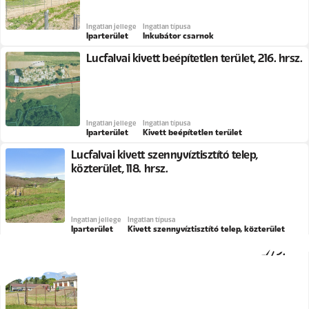
Ingatlan jellege
Ingatlan típusa
Iparterület
Inkubátor csarnok
Lucfalvai kivett beépítetlen terület, 216. hrsz.
Ingatlan jellege
Ingatlan típusa
Iparterület
Kivett beépítetlen terület
Lucfalvai kivett szennyvíztisztító telep,
közterület, 118. hrsz.
Ingatlan jellege
Ingatlan típusa
Iparterület
Kivett szennyvíztisztító telep, közterület
Palotási kivett major, Ifjúság utca, 0127/9.
hrsz.