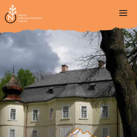
Ugrás
a
tartalomra
Én vagyok Nógrád
A PROGRAMRÓL
BEFEKTETÉS-ÖSZTÖNZÉS
A BEFEKTETŐBARÁT MEGYE
NÓGRÁD CSODÁI
TÁMOGATÁSOK
KAPCSOLAT