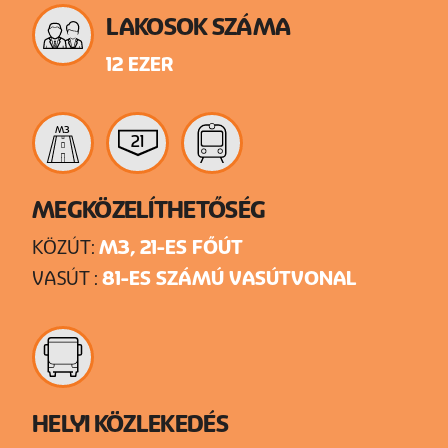
LAKOSOK SZÁMA
12 EZER
M3
21
MEGKÖZELÍTHETŐSÉG
M3, 21-ES FŐÚT
KÖZÚT:
81-ES SZÁMÚ VASÚTVONAL
VASÚT :
HELYI KÖZLEKEDÉS