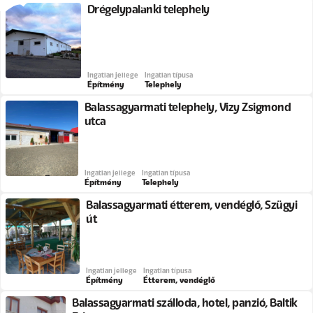
Drégelypalánki telephely
Ingatlan jellege
Ingatlan típusa
Építmény
Telephely
Balassagyarmati telephely, Vizy Zsigmond
utca
Ingatlan jellege
Ingatlan típusa
Építmény
Telephely
Balassagyarmati étterem, vendéglő, Szügyi
út
Ingatlan jellege
Ingatlan típusa
Építmény
Étterem, vendéglő
Balassagyarmati szálloda, hotel, panzió, Baltik