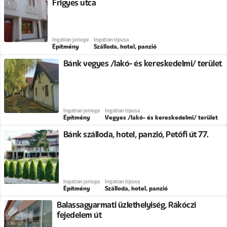
Frigyes utca
Ingatlan jellege
Ingatlan típusa
Építmény
Szálloda, hotel, panzió
Bánk vegyes /lakó- és kereskedelmi/ terület
Ingatlan jellege
Ingatlan típusa
Építmény
Vegyes /lakó- és kereskedelmi/ terület
Bánk szálloda, hotel, panzió, Petőfi út 77.
Ingatlan jellege
Ingatlan típusa
Építmény
Szálloda, hotel, panzió
Balassagyarmati üzlethelyiség, Rákóczi
fejedelem út