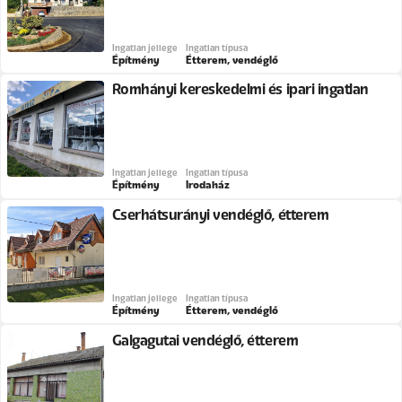
Ingatlan jellege
Ingatlan típusa
Építmény
Étterem, vendéglő
Romhányi kereskedelmi és ipari ingatlan
Ingatlan jellege
Ingatlan típusa
Építmény
Irodaház
Cserhátsurányi vendéglő, étterem
Ingatlan jellege
Ingatlan típusa
Építmény
Étterem, vendéglő
Galgagutai vendéglő, étterem