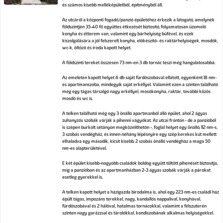
és számos kisebb melléképületből, építményből áll.
Az utcáról a központi fogadó/panzió épületéhez érkezik a látogató, amelynek
földszintjén 35-40 fő együttes étkezését biztosító, folyamatosan üzemelő
konyha és étterem van, valamint egy bárhelyiség büfével, és ezek
kiszolgálására a jól felszerelt konyha, előkészítő- és raktárhelyiségek, mosdók,
wc-k, öltöző és iroda kapott helyet.
A földszinti tereket összesen 73 nm-en 3 db tornác teszi még hangulatosabbá.
Az emeleten kapott helyet 6 db saját fürdőszobával ellátott, egyenként 18 nm-
es apartmanszoba, mindegyik saját erkéllyel. Valamint ezen a szinten található
még egy tágas társalgó nagy erkéllyel, mosókonyha, raktár, további közös
mosdó és wc is.
A telken található még egy 3 önálló apartmanból álló épület, ahol 2 ágyas
zuhanyzós szobák várják a pihenni vágyókat. Az utcai fronton - de a panzióból
is szépen burkolt sétányon megközelíthetőn -, foglal helyet egy önálló, 112 nm-s,
3 szobás vendégház, és innen néhány lépésnyire egy szép kerekes kút mellett
elhaladva egy második, kicsit kisebb, 2 szobás önálló vendégház a maga 50
nm-es alapterületével.
E két épület kisebb-nagyobb családok boldog együtt töltött pihenését biztosítja,
míg a panzióban és az apartmanházban 2-3 ágyas szobák várják a párokat
esetleg gyerekkel is.
A telken kapott helyet a házigazda birodalma is, ahol egy 223 nm-es családi ház
épült tágas, impozáns terekkel, nagy, kandallós nappalival, konyhával,
fürdőszobával és 2 hálóval, hatalmas tornácokkal, valamint a félszuterén
szinten nagy garázzsal és tárolókkal, kondiszobának alkalmas helyiségekkel.