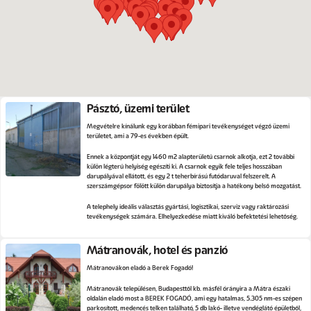
Pásztó, üzemi terület
Megvételre kínálunk egy korábban fémipari tevékenységet végző üzemi
területet, ami a 79-es években épült.
Ennek a központját egy 1460 m2 alapterületű csarnok alkotja, ezt 2 további
külön légterű helyiség egészíti ki. A csarnok egyik fele teljes hosszában
darupályával ellátott, és egy 2 t teherbírású futódaruval felszerelt. A
szerszámgépsor fölött külön darupálya biztosítja a hatékony belső mozgatást.
A telephely ideális választás gyártási, logisztikai, szerviz vagy raktározási
tevékenységek számára. Elhelyezkedése miatt kiváló befektetési lehetőség.
Mátranovák, hotel és panzió
Mátranovákon eladó a Berek Fogadó!
Mátranovák településen, Budapesttől kb. másfél órányira a Mátra északi
oldalán eladó most a BEREK FOGADÓ, ami egy hatalmas, 5.305 nm-es szépen
parkosított, medencés telken található, 5 db lakó- illetve vendéglátó épületből,