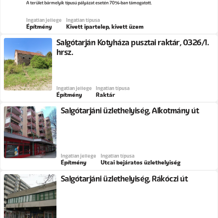
A terület bármelyik típusú pályázat esetén 70%-ban támogatott.
Ingatlan jellege
Ingatlan típusa
Építmény
Kivett ipartelep, kivett üzem
Salgótarján Kotyháza pusztai raktár, 0326/1.
hrsz.
Ingatlan jellege
Ingatlan típusa
Építmény
Raktár
Salgótarjáni üzlethelyiség, Alkotmány út
Ingatlan jellege
Ingatlan típusa
Építmény
Utcai bejáratos üzlethelyiség
Salgótarjáni üzlethelyiség, Rákóczi út