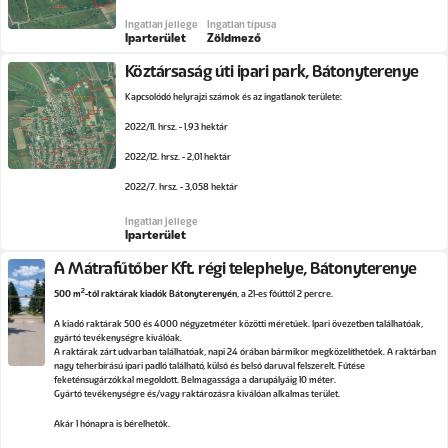
Ingatlan jellege
Ingatlan típusa
Iparterület
Zöldmező
Köztársaság úti ipari park, Bátonyterenye
Kapcsolódó helyrajzi számok és az ingatlanok területe:
2022/11. hrsz. - 1,93 hektár
2022/12. hrsz. - 2,01 hektár
2022/7. hrsz. - 3,058 hektár
Ingatlan jellege
Iparterület
A Mátrafűtőber Kft. régi telephelye, Bátonyterenye
2
500 m
-től raktárak kiadók Bátonyterenyén
, a 21-es főúttól 2 percre.
A kiadó raktárak 500 és 4000 négyzetméter közötti méretűek. Ipari övezetben találhatóak,
gyártó tevékenységre kiválóak.
A raktárak zárt udvarban találhatóak, napi 24 órában bármikor megközelíthetőek. A raktárban
nagy teherbírású ipari padló található, külső és belső daruval felszerelt. Fűtése
feketénsugárzókkal megoldott. Belmagassága a darupályáig 10 méter.
Gyártó tevékenységre és/vagy raktározásra kiválóan alkalmas terület.
Akár 1 hónapra is bérelhetők.