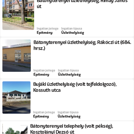
Bátonyterenyei üzlethelyiség, Rimay János
út
Ingatlan jellege
Ingatlan típusa
Építmény
Üzlethelyiség
Bátonyterenyei üzlethelyiség, Rákóczi út (684.
hrsz.)
Ingatlan jellege
Ingatlan típusa
Építmény
Üzlethelyiség
Bujáki üzlethelyiség (volt tejfeldolgozó),
Kossuth utca
Ingatlan jellege
Ingatlan típusa
Építmény
Üzlethelyiség
Bátonyterenyei telephely (volt pékség),
Kosztolányi Dezső út