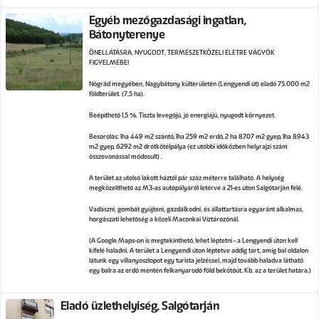
Egyéb mezőgazdasági ingatlan,
Bátonyterenye
ÖNELLÁTÁSRA, NYUGODT, TERMÉSZETKÖZELI ÉLETRE VÁGYÓK
FIGYELMÉBE!
Nógrád megyében, Nagybátony külterületén (Lengyendi út) eladó 75.000 m2
földterület. (7,5 ha).
Beépíthető 1,5 %. Tiszta levegőjű, jó energiájú, nyugodt környezet.
Besorolás: 1ha 449 m2 szántó, 1ha 259 m2 erdő, 2 ha 8707 m2 gyep, 1ha 8943
m2 gyep, 6292 m2 drótkötélpálya (ez utóbbi időközben helyrajzi szám
összevonással módosult) .
A terület az utolsó lakott háztól pár száz méterre található. A helység
megközelíthető az M3-as autópályáról letérve a 21-es úton Salgótarján felé.
Vadászni, gombát gyűjteni, gazdálkodni, és állattartásra egyaránt alkalmas,
horgászati lehetőség a közeli Maconkai Víztározónál.
(A Google Maps-on is megtekinthető, lehet léptetni - a Lengyendi úton kell
kifelé haladni. A terület a Lengyendi úton léptetve addig tart, amíg bal oldalon
látunk egy villanyoszlopot egy turista jelzéssel, majd tovább haladva látható
egy balra az erdő mentén felkanyarodó föld bekötőút. Kb. az a terület határa.)
Eladó üzlethelyiség, Salgótarján