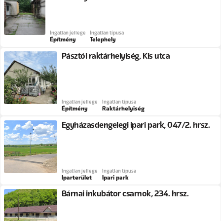
Ingatlan jellege
Ingatlan típusa
Építmény
Telephely
Pásztói raktárhelyiség, Kis utca
Ingatlan jellege
Ingatlan típusa
Építmény
Raktárhelyiség
Egyházasdengelegi ipari park, 047/2. hrsz.
Ingatlan jellege
Ingatlan típusa
Iparterület
Ipari park
Bárnai inkubátor csarnok, 234. hrsz.