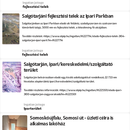
Ingatlan jellege
fejlesztési telek
Salgótarjáni fejlesztési telek az Ipari Parkban
Salgótarjánban az Ipari Parkban eladó sík felületű, szabályszerűen és szakszerűen
tömörített talajú, 5000 nm-es fejlesztési telek, a létesítmény fő utcájában.
További részletek:
https://www.otpip.hu/ingatlan/M227714/elado-fejlesztesi-telek-3104-
salgotarjan-ipari-park?m=M227714
Ingatlan jellege
fejlesztési telek
Salgótarján, ipari/kereskedelmi/szolgáltató
terület
Salgótarján belvárosában eladó egy kiváló adottságokkal rendelkező, 22 733 nm
hivatalos alapterületű ipari/kereskedelmi/szolgáltató terület.
További részletes információk:
https://www.otpip.hu/ingatlan/M225501/elado-ipari-
3100-salgotarjan-zagyvarakodo?m=M225501
Ingatlan jellege
Iparterület
Somoskőújfalu, Somosi út - üzleti célra is
alkalmas lakóház