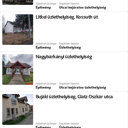
Ingatlan jellege
Ingatlan típusa
Építmény
Utcai bejáratos üzlethelyiség
Litkei üzlethelyiség, Kossuth út
Ingatlan jellege
Ingatlan típusa
Építmény
Üzlethelyiség
Nagybárkányi üzlethelyiség
Ingatlan jellege
Ingatlan típusa
Építmény
Utcai bejáratos üzlethelyiség
Bujáki üzlethelyiség, Glatz Oszkár utca
Ingatlan jellege
Ingatlan típusa
Építmény
Üzlethelyiség