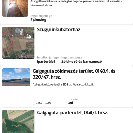
Az ingatlan üzleti célra - vendégház, fogadó, ipari-kereskedelmi felhasználás -
kiválóan alkalmas.
Ingatlan jellege
Építmény
Szügyi inkubátorház
Ingatlan jellege
Ingatlan típusa
Iparterület
Zöldmező és barnamező
Galgaguta zöldmezős terület, 0148/1. és
320/47. hrsz.
Az ingatlan közvetlenül a 2108-as főútra csatlakozik.
Ingatlan jellege
Ingatlan típusa
Iparterület
Zöldmező
Galgaguta iparterület, 0141/1. hrsz.