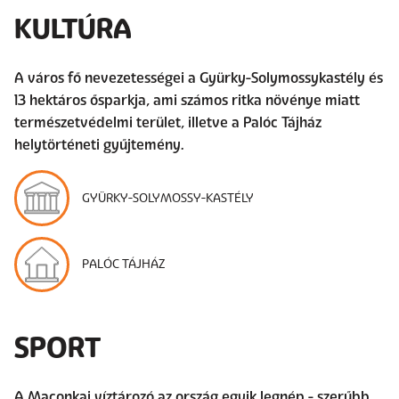
KULTÚRA
A város fő nevezetességei a Gyürky-Solymossykastély és
13 hektáros ősparkja, ami számos ritka növénye miatt
természetvédelmi terület, illetve a Palóc Tájház
helytörténeti gyűjtemény.
GYÜRKY-SOLYMOSSY-KASTÉLY
PALÓC TÁJHÁZ
SPORT
A Maconkai víztározó az ország egyik legnép - szerűbb