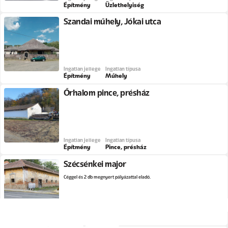
Építmény
Üzlethelyiség
Szandai műhely, Jókai utca
Ingatlan jellege
Ingatlan típusa
Építmény
Műhely
Őrhalom pince, présház
Ingatlan jellege
Ingatlan típusa
Építmény
Pince, présház
Szécsénkei major
Céggel és 2 db megnyert pályázattal eladó.
Ingatlan jellege
Ingatlan típusa
Építmény
Major