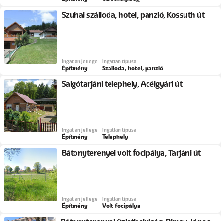
Szuhai szálloda, hotel, panzió, Kossuth út
Ingatlan jellege
Ingatlan típusa
Építmény
Szálloda, hotel, panzió
Salgótarjáni telephely, Acélgyári út
Ingatlan jellege
Ingatlan típusa
Építmény
Telephely
Bátonyterenyei volt focipálya, Tarjáni út
Ingatlan jellege
Ingatlan típusa
Építmény
Volt focipálya