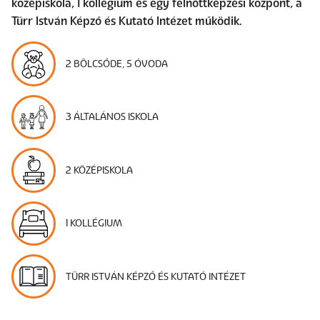
középiskola, 1 kollégium és egy felnőttképzési központ, a
Türr István Képző és Kutató Intézet működik.
2 BÖLCSŐDE, 5 ÓVODA
3 ÁLTALÁNOS ISKOLA
2 KÖZÉPISKOLA
1 KOLLÉGIUM
TÜRR ISTVÁN KÉPZŐ ÉS KUTATÓ INTÉZET