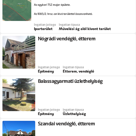
Az egykori TSZ major épülete.
Az 1085/2. hrsz.-on lévő területtel összevonható.
Ingatlan jellege
Ingatlan típusa
Iparterület
Művelési ág alól kivont terület
Nógrádi vendéglő, étterem
Ingatlan jellege
Ingatlan típusa
Építmény
Étterem, vendéglő
Balassagyarmati üzlethelyiség
Ingatlan jellege
Ingatlan típusa
Építmény
Üzlethelyiség
Szandai vendéglő, étterem