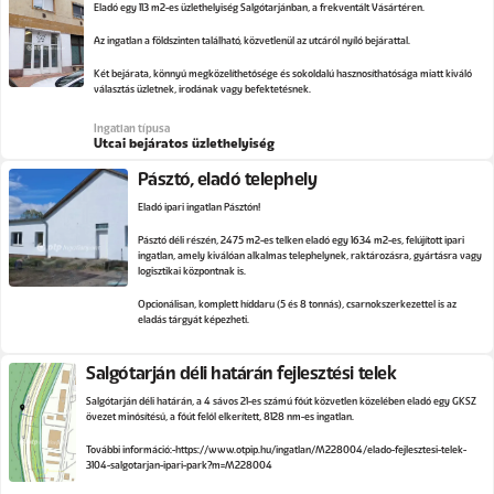
Eladó egy 113 m2-es üzlethelyiség Salgótarjánban, a frekventált Vásártéren.
Az ingatlan a földszinten található, közvetlenül az utcáról nyíló bejárattal.
Két bejárata, könnyű megközelíthetősége és sokoldalú hasznosíthatósága miatt kiváló
választás üzletnek, irodának vagy befektetésnek.
Ingatlan típusa
Utcai bejáratos üzlethelyiség
Pásztó, eladó telephely
Eladó ipari ingatlan Pásztón!
Pásztó déli részén, 2475 m2-es telken eladó egy 1634 m2-es, felújított ipari
ingatlan, amely kiválóan alkalmas telephelynek, raktározásra, gyártásra vagy
logisztikai központnak is.
Opcionálisan, komplett híddaru (5 és 8 tonnás), csarnokszerkezettel is az
eladás tárgyát képezheti.
Salgótarján déli határán fejlesztési telek
Salgótarján déli határán, a 4 sávos 21-es számú főút közvetlen közelében eladó egy GKSZ
övezet minősítésű, a főút felől elkerített, 8128 nm-es ingatlan.
További információ:
https://www.otpip.hu/ingatlan/M228004/elado-fejlesztesi-telek-
3104-salgotarjan-ipari-park?m=M228004