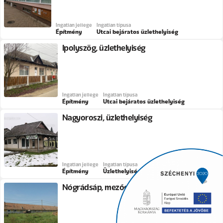
Ingatlan jellege
Ingatlan típusa
Építmény
Utcai bejáratos üzlethelyiség
Ipolyszög, üzlethelyiség
Ingatlan jellege
Ingatlan típusa
Építmény
Utcai bejáratos üzlethelyiség
Nagyoroszi, üzlethelyiség
Ingatlan jellege
Ingatlan típusa
Építmény
Üzlethelyiség
Nógrádsáp, mezőgazdasági ingatlan