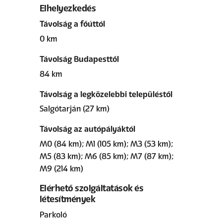
Elhelyezkedés
Távolság a főúttól
0 km
Távolság Budapesttől
84 km
Távolság a legközelebbi településtől
Salgótarján (27 km)
Távolság az autópályáktól
M0 (84 km); M1 (105 km); M3 (53 km);
M5 (83 km); M6 (85 km); M7 (87 km);
M9 (214 km)
Elérhető szolgáltatások és
létesítmények
Parkoló