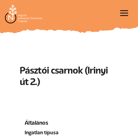
Skip
to
main
content
Én vagyok Nógrád
PROGRAMME
INVESTMENT PROMOTION
Pásztói csarnok (Irinyi
INVESTOR FRIENDLY COUNTY
út 2.)
WONDERS OF NÓGRÁD
SUPPORTS
CONTACT
Általános
Ingatlan típusa