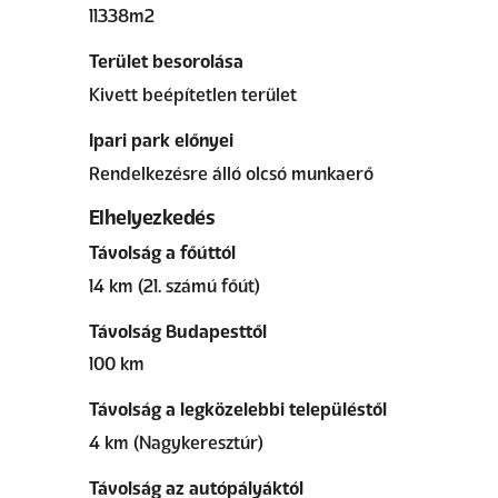
11338m2
Terület besorolása
Kivett beépítetlen terület
Ipari park előnyei
Rendelkezésre álló olcsó munkaerő
Elhelyezkedés
Távolság a főúttól
14 km (21. számú főút)
Távolság Budapesttől
100 km
Távolság a legközelebbi településtől
4 km (Nagykeresztúr)
Távolság az autópályáktól