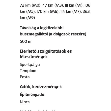
72 km (M0), 47 km (M3), 111 km (M1), 106
km (M5), 170 km (M6), 114 km (M7), 263
km (M9)
Távolság a legközelebbi
buszmegállótól (a dolgozók részére)
500 m
Elérhető szolgáltatások és
létesítmények
Sportpálya
Templom
Posta
Adók, kedvezmények
Építményadó
Nincs