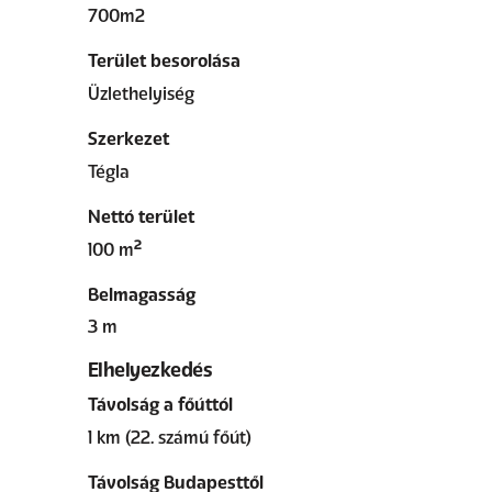
700m2
Terület besorolása
Üzlethelyiség
Szerkezet
Tégla
Nettó terület
100 m²
Belmagasság
3 m
Elhelyezkedés
Távolság a főúttól
1 km (22. számú főút)
Távolság Budapesttől