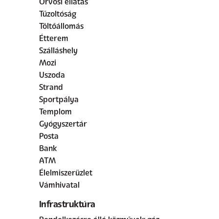
Orvosi ellátás
Tűzoltóság
Töltőállomás
Étterem
Szálláshely
Mozi
Uszoda
Strand
Sportpálya
Templom
Gyógyszertár
Posta
Bank
ATM
Élelmiszerüzlet
Vámhivatal
Infrastruktúra