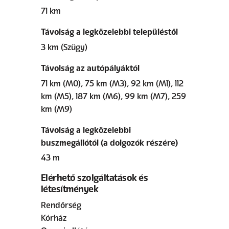
71 km
Távolság a legközelebbi településtől
3 km (Szügy)
Távolság az autópályáktól
71 km (M0), 75 km (M3), 92 km (M1), 112
km (M5), 187 km (M6), 99 km (M7), 259
km (M9)
Távolság a legközelebbi
buszmegállótól (a dolgozók részére)
43 m
Elérhető szolgáltatások és
létesítmények
Rendőrség
Kórház