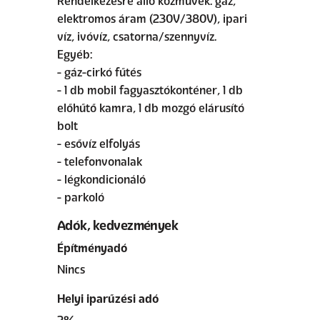
Rendelkezésre álló közművek: gáz,
elektromos áram (230V/380V), ipari
víz, ivóvíz, csatorna/szennyvíz.
Egyéb:
- gáz-cirkó fűtés
- 1 db mobil fagyasztókonténer, 1 db
előhűtő kamra, 1 db mozgó elárusító
bolt
- esővíz elfolyás
- telefonvonalak
- légkondicionáló
- parkoló
Adók, kedvezmények
Építményadó
Nincs
Helyi iparűzési adó